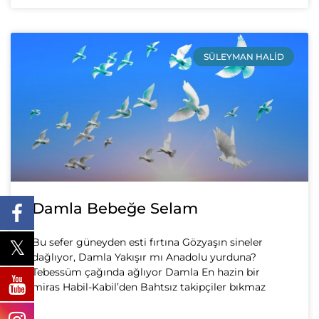
SÜLEYMAN HALID
Damla Bebeğe Selam
Bu sefer güneyden esti fırtına Gözyaşın sineler
dağlıyor, Damla Yakışır mı Anadolu yurduna?
Tebessüm çağında ağlıyor Damla En hazin bir
miras Habil-Kabil’den Bahtsız takipçiler bıkmaz