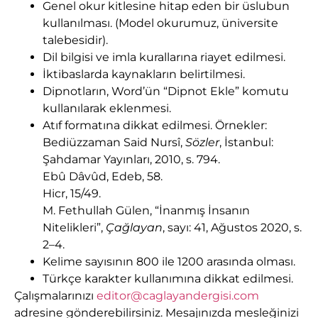
Genel okur kitlesine hitap eden bir üslubun
kullanılması. (Model okurumuz, üniversite
talebesidir).
Dil bilgisi ve imla kurallarına riayet edilmesi.
İktibaslarda kaynakların belirtilmesi.
Dipnotların, Word’ün “Dipnot Ekle” komutu
kullanılarak eklenmesi.
Atıf formatına dikkat edilmesi. Örnekler:
Bediüzzaman Said Nursî,
Sözler
, İstanbul:
Şahdamar Yayınları, 2010, s. 794.
Ebû Dâvûd, Edeb, 58.
Hicr, 15/49.
M. Fethullah Gülen, “İnanmış İnsanın
Nitelikleri”,
Çağlayan
, sayı: 41, Ağustos 2020, s.
2–4.
Kelime sayısının 800 ile 1200 arasında olması.
Türkçe karakter kullanımına dikkat edilmesi.
Çalışmalarınızı
editor@caglayandergisi.com
adresine gönderebilirsiniz. Mesajınızda mesleğinizi