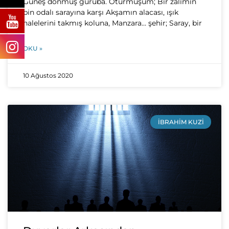
Güneş dönmüş guruba. Oturmuşum; Bir zalimin
bin odalı sarayına karşı Akşamın alacası, ışık
halelerini takmış koluna, Manzara… şehir; Saray, bir
OKU »
10 Ağustos 2020
İBRAHIM KUZI