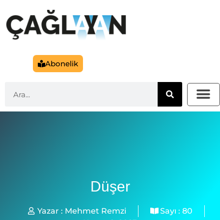
Abonelik
Düşer
Yazar :
Mehmet Remzi
Sayı :
80