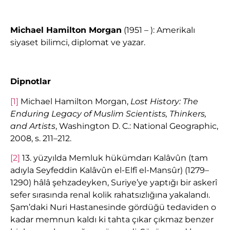
Michael Hamilton Morgan
(1951 – ): Amerikalı
siyaset bilimci, diplomat ve yazar.
Dipnotlar
[1]
Michael Hamilton Morgan,
Lost History: The
Enduring Legacy of Muslim Scientists, Thinkers,
and Artists
, Washington D. C.: National Geographic,
2008, s. 211–212.
[2]
13. yüzyılda Memluk hükümdarı Kalâvûn (tam
adıyla Seyfeddin Kalâvûn el-Elfî el-Mansûr) (1279–
1290) hâlâ şehzadeyken, Suriye’ye yaptığı bir askerî
sefer sırasında renal kolik rahatsızlığına yakalandı.
Şam’daki Nuri Hastanesinde gördüğü tedaviden o
kadar memnun kaldı ki tahta çıkar çıkmaz benzer