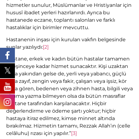
hizmetler sunulur, Müslümanlar ve Hristiyanlar için
hususî ibadet yerleri hazırlanırdı. Ayrıca bu
hastanede eczane, toplantı salonları ve farklı
hastalıklar için birimler mevcuttu.
Hastanenin inşası için kurulan vakfın belgesinde
şunlar yazılıydı:
[2]
Hastane, erkek ve kadın bütün hastalar tamamen
iyileşinceye kadar hizmet sunacaktır. Kişi uzaktan
veya yakından gelse de, yerli veya yabancı, güçlü
veya zayıf, zengin veya fakir, çalışan veya işsiz, kör
veya gören, bedenen veya zihnen hasta, bilgili veya
okuma yazma bilmeyen olsa da bütün masraflar
hastane tarafından karşılanacaktır. Hiçbir
değerlendirme ve ödeme şartı yoktur; hiçbir
hastaya itiraz edilmez, kimse minnet altında
bırakılmaz. Hizmetin tamamı, Rezzak Allah’ın (celle
celâluhu) rızası için yapılır.”
[3]