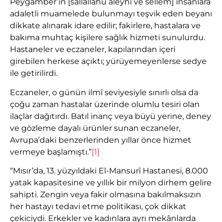
Peygamber’in [sallallâhu aleyhi ve sellem] insanlara
adaletli muamelede bulunmayı teşvik eden beyanı
dikkate alınarak idare edilir; fakirlere, hastalara ve
bakıma muhtaç kişilere sağlık hizmeti sunulurdu.
Hastaneler ve eczaneler, kapılarından içeri
girebilen herkese açıktı; yürüyemeyenlerse sedye
ile getirilirdi.
Eczaneler, o günün ilmî seviyesiyle sınırlı olsa da
çoğu zaman hastalar üzerinde olumlu tesiri olan
ilaçlar dağıtırdı. Batıl inanç veya büyü yerine, deney
ve gözleme dayalı ürünler sunan eczaneler,
Avrupa’daki benzerlerinden yıllar önce hizmet
vermeye başlamıştı.”
[1]
“Mısır’da, 13. yüzyıldaki El-Mansurî Hastanesi, 8.000
yatak kapasitesine ve yıllık bir milyon dirhem gelire
sahipti. Zengin veya fakir olmasına bakılmaksızın
her hastayı tedavi etme politikası, çok dikkat
çekiciydi. Erkekler ve kadınlara ayrı mekânlarda