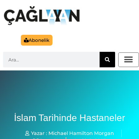
Abonelik
İslam Tarihinde Hastaneler
Yazar :
Michael Hamilton Morgan