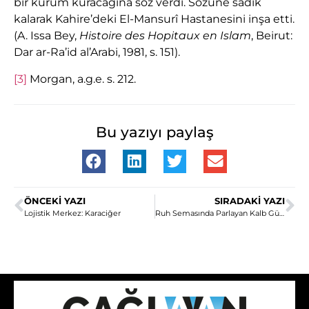
bir kurum kuracağına söz verdi. Sözüne sadık
kalarak Kahire’deki El-Mansurî Hastanesini inşa etti.
(A. Issa Bey,
Histoire des Hopitaux en Islam
, Beirut:
Dar ar-Ra’id al’Arabi, 1981, s. 151).
[3]
Morgan, a.g.e. s. 212.
Bu yazıyı paylaş
ÖNCEKI YAZI
SIRADAKI YAZI
Lojistik Merkez: Karaciğer
Ruh Semasında Parlayan Kalb Güneşi