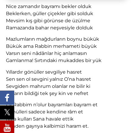
Nice zamandır bayramı bekler olduk
Beklerken, güller çiçekler gibi solduk
Mevsim kış gibi görünse de üzülme
Ramazanda bahar neşvesiyle dolduk
Mazlumların mağdurların boynu bükük
Bükük ama Rabbin merhameti büyük
Varsın seni nâdânlar hiç anlamasın
Gamlanma! Sırtındaki mukaddes bir yük
Yıllardır gönüller sevgiliye hasret
Sen sen ol sevgini yalnız O’na hasret
Sevgiden mahrum olanlar ne bilir ki
Onların bildiği tek şey kin ve nefret
Ey Rabbim n’olur bayramları bayram et
Gönülleri sadece kendine râm et
Kula kulları Sana havale ettik
Senden gayrıya kalbimizi haram et.