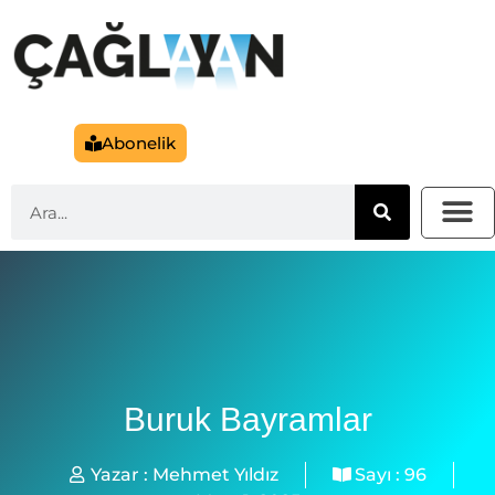
Abonelik
Buruk Bayramlar
Yazar :
Mehmet Yıldız
Sayı :
96