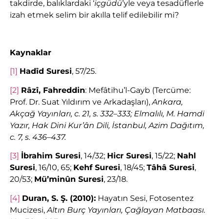
takdirde, balıklardaki ‘
içgüdü
’yle veya tesadüflerle
izah etmek selim bir akılla telif edilebilir mi?
Kaynaklar
[1]
Hadîd Suresi
, 57/25.
[2]
Râzî, Fahreddin
: Mefâtihu’l-Gayb (Tercüme:
Prof. Dr. Suat Yıldırım ve Arkadaşları),
Ankara,
Akçağ Yayınları, c. 21, s. 332–333; Elmalılı, M. Hamdi
Yazır, Hak Dini Kur’ân Dili, İstanbul, Azim Dağıtım,
c. 7, s. 436–437.
[3]
İbrahim Suresi
, 14/32;
Hicr Suresi
, 15/22;
Nahl
Suresi
, 16/10, 65;
Kehf Suresi
, 18/45;
Tâhâ Suresi
,
20/53;
Mü’minûn Suresi
, 23/18.
[4]
Duran, S. Ş. (2010):
Hayatın Sesi, Fotosentez
Mucizesi,
Altın Burç Yayınları, Çağlayan Matbaası.