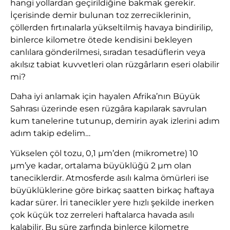
hangi yollardan geçirildiğine bakmak gerekir.
İçerisinde demir bulunan toz zerreciklerinin,
çöllerden fırtınalarla yükseltilmiş havaya bindirilip,
binlerce kilometre ötede kendisini bekleyen
canlılara gönderilmesi, sıradan tesadüflerin veya
akılsız tabiat kuvvetleri olan rüzgârların eseri olabilir
mi?
Daha iyi anlamak için hayalen Afrika’nın Büyük
Sahrası üzerinde esen rüzgâra kapılarak savrulan
kum tanelerine tutunup, demirin ayak izlerini adım
adım takip edelim…
Yükselen çöl tozu, 0,1 µm’den (mikrometre) 10
µm’ye kadar, ortalama büyüklüğü 2 µm olan
taneciklerdir. Atmosferde asılı kalma ömürleri ise
büyüklüklerine göre birkaç saatten birkaç haftaya
kadar sürer. İri tanecikler yere hızlı şekilde inerken
çok küçük toz zerreleri haftalarca havada asılı
kalabilir. Bu süre zarfında binlerce kilometre