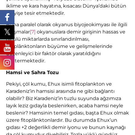
iklime ve kara hayatına, kısacası Dünya’daki bütün
işleyişe tesir etmektedir.
Buna paralel olarak okyanus biyojeokimyası ile ilgili
çalışmalar
[7]
okyanuslara demir girişinin hassas ve
ölçülü miktarlarda sınırlandırılması,
fitoplânktonların büyüme ve gelişmelerinde
düzenleyici bir faktör olarak yaratıldığını
göstermektedir.
Hamsi ve Sahra Tozu
Pekiyi, çöl kumu, Ehux isimli fitoplankton ve
Karadeniz’in hamsisi arasında ne gibi bağlantı
olabilir? Biz Karadeniz’in tuzlu suyunda ağzımıza
layık leziz gıdayla beslenirken, acaba hamsi neyle
beslenir? Hamsinin temel gıdası, başta Ehux olmak
üzere fitoplânktonlardır. Bu durumda Ehux’un
gıdası +2 değerlikli demir iyonu ve bunun kaynağı
da çöl kumudur diyebiliriz. Tozla yüklü gündüz