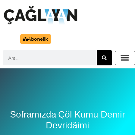
Abonelik
Soframızda Çöl Kumu Demir
Devridâimi