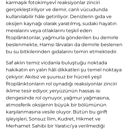
karmaşık fotokimyevî reaksiyonlar zinciri
gerçekleştiriliyor ve demir, canlı vücudunda
kullanılabilir hâle getiriliyor. Denizlerin gıda ve
oksijen kaynağı olarak yaratılmış, sudaki hayatın
meralarını veya otlaklarını teşkil eden
fitoplânktonlar, yağmurla gönderilen bu demirle
beslenmekte, Hamsi lârvaları da demirle beslenen
bu su bitkilerinden gıdalarını temin etmektedir.
Saf aklın temiz vicdanla buluştuğu noktada
hakikatin en yalın hâli dikkatleri şu temel noktaya
çekiyor: Akılsız ve şuursuz bir hücreli yeşil
fitoplânktonların rol oynadığı reaksiyonlar zinciri
iklime tesir ediyor; yeryüzünün hassas ısı
dengesinde rol oynuyor, yağmur yağmasına,
atmosferik oksijenin büyük bir bölümünün
karşılanmasına vesile oluyor. Bütün bu girift
işleyişleri, Sonsuz İlim, Kudret, Hikmet ve
Merhamet Sahibi bir Yaratıcı’ya verilmediği