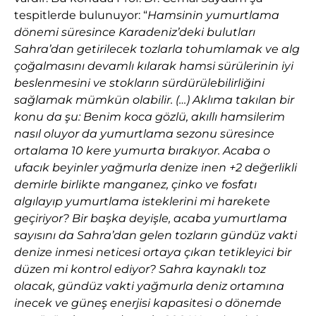
tespitlerde bulunuyor: “
Hamsinin yumurtlama
dönemi süresince Karadeniz’deki bulutları
Sahra’dan getirilecek tozlarla tohumlamak ve alg
çoğalmasını devamlı kılarak hamsi sürülerinin iyi
beslenmesini ve stokların sürdürülebilirliğini
sağlamak mümkün olabilir. (…) Aklıma takılan bir
konu da şu: Benim koca gözlü, akıllı hamsilerim
nasıl oluyor da yumurtlama sezonu süresince
ortalama 10 kere yumurta bırakıyor. Acaba o
ufacık beyinler yağmurla denize inen +2 değerlikli
demirle birlikte manganez, çinko ve fosfatı
algılayıp yumurtlama isteklerini mi harekete
geçiriyor? Bir başka deyişle, acaba yumurtlama
sayısını da Sahra’dan gelen tozların gündüz vakti
denize inmesi neticesi ortaya çıkan tetikleyici bir
düzen mi kontrol ediyor? Sahra kaynaklı toz
olacak, gündüz vakti yağmurla deniz ortamına
inecek ve güneş enerjisi kapasitesi o dönemde