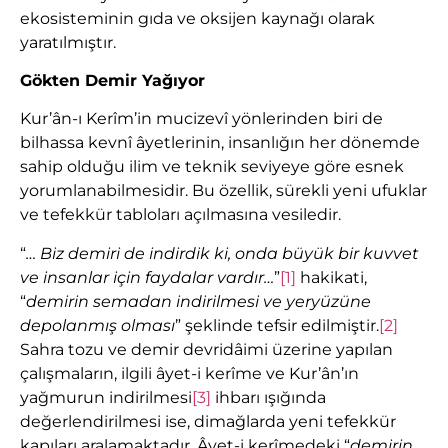
ekosisteminin gıda ve oksijen kaynağı olarak
yaratılmıştır.
Gökten Demir Yağıyor
Kur’ân-ı Kerîm’in mucizevî yönlerinden biri de
bilhassa kevnî âyetlerinin, insanlığın her dönemde
sahip olduğu ilim ve teknik seviyeye göre esnek
yorumlanabilmesidir. Bu özellik, sürekli yeni ufuklar
ve tefekkür tabloları açılmasına vesiledir.
“
… Biz demiri de indirdik ki, onda büyük bir kuvvet
ve insanlar için faydalar vardır…
”
[1]
hakikati,
“
demirin semadan indirilmesi ve yeryüzüne
depolanmış olması
” şeklinde tefsir edilmiştir.
[2]
Sahra tozu ve demir devridâimi üzerine yapılan
çalışmaların, ilgili âyet-i kerîme ve Kur’ân’ın
yağmurun indirilmesi
[3]
ihbarı ışığında
değerlendirilmesi ise, dimağlarda yeni tefekkür
kapıları aralamaktadır. Âyet-i kerîmedeki “
demirin