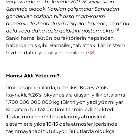
yeryüzünde metrekarede 200 W seviyesinin
üzerinde olacak. Yapılan çalışmalar Sahradan
gönderilen tozların bilhassa mart-kasım
döneminde Anadolu’ya dalgalar hâlinde, en az on
8
defa veya daha fazla geldiğini göstermekte.
”
Sanki hamsi bütün bu faktörlerin hepsinden
haberdarmış gibi. Hamsiler, tabiattaki İlâhî sistemi
bizden daha iyi algılıyor olabilir mi?
[8]
Hamsi Aklı Yeter mi?
İlmî hesaplamalarda, üçte ikisi Kuzey Afrika
kaynaklı, %26’sı okyanuslara ulaşan, yıllık ortalama
1.700 000 000 000 kg (Bir trilyon yedi yüz milyar
kilogram) bir toz üretimi tahmin edilmektedir.
Tozlar, mükemmel hazırlanmış atmosferik
sistemlerle yılda 10-15 defa atmosfer içerisinde
taşınmaya tâbi tutuluyor. Bulutlarda oldukça