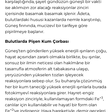
karşılaştığında, şayet gündüzün güneşli bir vakti
ise aklımızın zor alacağı reaksiyonlar zinciri
içerisinde basamak basamak işlenir. Âdeta,
bulutlardaki hususi kazanlarda nemle karıştırılıp,
Güneş fırınında, mucizevî bir tarifeye göre
pişirilmeye başlanır.
Bulutlarda Pişen Kum Çorbası
Güneş’ten gönderilen yüksek enerjili ışınların çoğu,
hayat açısından zararlı olmakla birlikte, bu ışınlar,
sonsuz bir ilmin neticesi olan hakîmâne bir
tasarrufla atmosferin alt tabakasına ulaşıp,
yeryüzünden yükselen tozları işleyecek
reaksiyonlara sebep olur. Su buharıyla çözünmüş
her bir kum taneciği yüksek enerjili ışınlarla burada
fotokimyevî reaksiyonlara girer. Hayret-engiz
+3
reaksiyon zinciriyle, kullanılamayan formdaki Fe
,
canlılar için kullanılabilir ve hayatî bir form olan
+2
Fe
‘ye indirgenir. Hava hareketiyle, demir geceleri