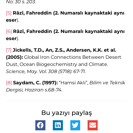
No: 30 s. 203.
[5]
Râzî, Fahreddin (2. Numaralı kaynaktaki aynı
eser
).
[6]
Râzî, Fahreddin (2. Numaralı kaynaktaki aynı
eser
).
[7]
Jickells, T.D., An, Z.S., Andersen, K.K. et al.
(2005):
Global Iron Connections Between Desert
Dust, Ocean Biogeochemistry and Climate.
Science, May. Vol. 308 (5718): 67-71.
[8]
Saydam, C. (1997):
“Hamsi Aklı”,
Bilim ve Teknik
Dergisi, Haziran s.68-74.
Bu yazıyı paylaş