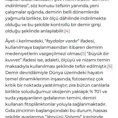
indirilmesi
”, söz konusu tefsirin yanında, yeni
çalışmalar ışığında, demirin belli dönemlerde
yağmurla birlikte, bir ölçü dâhilinde indirilmekte
olduğu ve bu şekilde kontrollü bir demir girişi
olduğu şeklinde anlaşılabilir.
[4]
Âyet-i kerîmedeki, “
faydalar vardır
” ifadesi,
kullanılmaya başlanmasından itibaren demirin
medeniyetlerin vazgeçilmezi olması
[5]
“
büyük bir
kuvvet
” ifadesi ise, adaleti, ölçüyü ve nizamı temin
maksadıyla kullanılması şeklinde tefsir edilmiştir.
[6]
Demir devridâimiyle Dünya üzerindeki hayatın
temel dinamiklerinin inşasında, fotosentez çok
kritik bir noktada yaratılmıştır; zira bütün canlılarla
birlikte soluduğumuz oksijenin yaklaşık % 70’i ve
suda yaşayanların gıdalarının temini, demiri
kullanan fitoplânktonlar yoluyla sağlanmaktadır.
Gıda zincirinin başlangıcındaki bu durum, hassas
şekilde ayarlanmış “
Yeryüzü Sistemi
” içerisinde