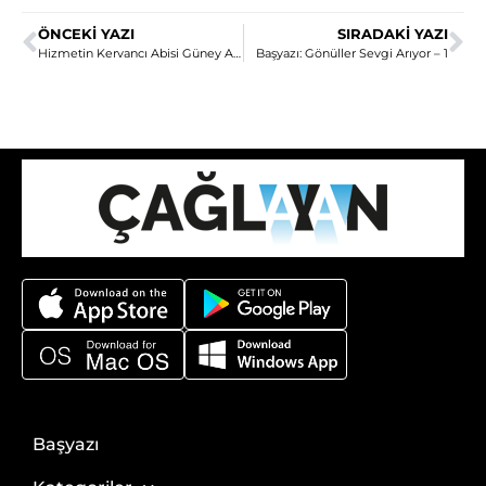
ÖNCEKI YAZI
SIRADAKI YAZI
Hizmetin Kervancı Abisi Güney Afrika’nın Uncle Ali’si
Başyazı: Gönüller Sevgi Arıyor – 1
Başyazı