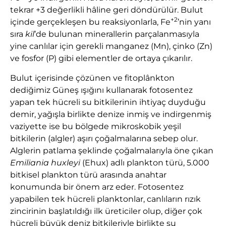
tekrar +3 değerlikli hâline geri döndürülür. Bulut
+2
içinde gerçekleşen bu reaksiyonlarla, Fe
’nin yanı
sıra
kil
’de bulunan minerallerin parçalanmasıyla
yine canlılar için gerekli manganez (Mn), çinko (Zn)
ve fosfor (P) gibi elementler de ortaya çıkarılır.
Bulut içerisinde çözünen ve fitoplânkton
dediğimiz Güneş ışığını kullanarak fotosentez
yapan tek hücreli su bitkilerinin ihtiyaç duyduğu
demir, yağışla birlikte denize inmiş ve indirgenmiş
vaziyette ise bu bölgede mikroskobik yeşil
bitkilerin (algler) aşırı çoğalmalarına sebep olur.
Alglerin patlama şeklinde çoğalmalarıyla öne çıkan
Emiliania huxleyi
(Ehux) adlı plankton türü, 5.000
bitkisel plankton türü arasında anahtar
konumunda bir önem arz eder. Fotosentez
yapabilen tek hücreli planktonlar, canlıların rızık
zincirinin başlatıldığı ilk üreticiler olup, diğer çok
hücreli büyük deniz bitkileriyle birlikte su