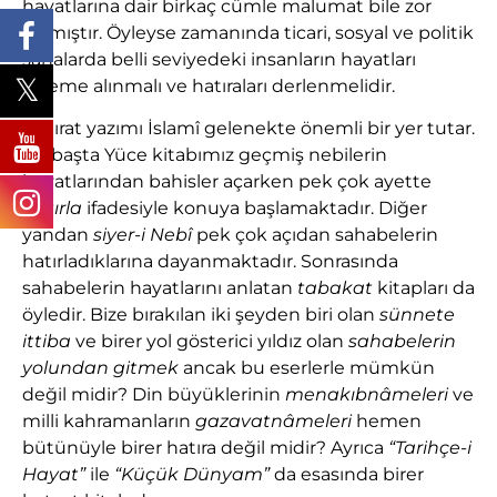
hayatlarına dair birkaç cümle malumat bile zor
kalmıştır. Öyleyse zamanında ticari, sosyal ve politik
sahalarda belli seviyedeki insanların hayatları
kaleme alınmalı ve hatıraları derlenmelidir.
Hatırat yazımı İslamî gelenekte önemli bir yer tutar.
En başta Yüce kitabımız geçmiş nebilerin
hayatlarından bahisler açarken pek çok ayette
hatırla
ifadesiyle konuya başlamaktadır. Diğer
yandan
siyer-i Nebî
pek çok açıdan sahabelerin
hatırladıklarına dayanmaktadır. Sonrasında
sahabelerin hayatlarını anlatan
tabakat
kitapları da
öyledir. Bize bırakılan iki şeyden biri olan
sünnete
ittiba
ve birer yol gösterici yıldız olan
sahabelerin
yolundan gitmek
ancak bu eserlerle mümkün
değil midir? Din büyüklerinin
menakıbnâmeleri
ve
milli kahramanların
gazavatnâmeleri
hemen
bütünüyle birer hatıra değil midir? Ayrıca
“Tarihçe-i
Hayat”
ile
“Küçük Dünyam”
da esasında birer