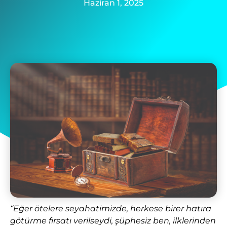
Haziran 1, 2025
“Eğer ötelere seyahatimizde, herkese birer hatıra
götürme fırsatı verilseydi, şüphesiz ben, ilklerinden