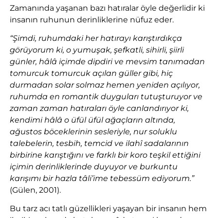
Zamanında yaşanan bazı hatıralar öyle değerlidir ki
insanın ruhunun derinliklerine nüfuz eder.
“Şimdi, ruhumdaki her hatırayı karıştırdıkça
görüyorum ki, o yumuşak, şefkatli, sihirli, şiirli
günler, hâlâ içimde dipdiri ve mevsim tanımadan
tomurcuk tomurcuk açılan güller gibi, hiç
durmadan solar solmaz hemen yeniden açılıyor,
ruhumda en romantik duyguları tutuşturuyor ve
zaman zaman hatıraları öyle canlandırıyor ki,
kendimi hâlâ o üfül üfül ağaçların altında,
ağustos böceklerinin sesleriyle, nur soluklu
talebelerin, tesbih, temcid ve ilahî sadalarının
birbirine karıştığını ve farklı bir koro teşkil ettiğini
içimin derinliklerinde duyuyor ve burkuntu
karışımı bir hazla tâli’ime tebessüm ediyorum.”
(Gülen, 2001).
Bu tarz acı tatlı güzellikleri yaşayan bir insanın hem