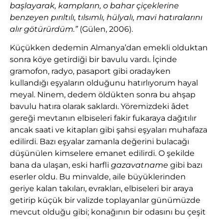
başlayarak, kampların, o bahar çiçeklerine
benzeyen pırıltılı, tılsımlı, hülyalı, mavi hatıralarını
alır götürürdüm.”
(Gülen, 2006).
Küçükken dedemin Almanya’dan emekli olduktan
sonra köye getirdiği bir bavulu vardı. İçinde
gramofon, radyo, pasaport gibi oradayken
kullandığı eşyaların olduğunu hatırlıyorum hayal
meyal. Ninem, dedem öldükten sonra bu ahşap
bavulu hatıra olarak saklardı. Yöremizdeki âdet
gereği mevtanın elbiseleri fakir fukaraya dağıtılır
ancak saati ve kitapları gibi şahsi eşyaları muhafaza
edilirdi. Bazı eşyalar zamanla değerini bulacağı
düşünülen kimselere emanet edilirdi. O şekilde
bana da ulaşan, eski harfli
gazavatname
gibi bazı
eserler oldu. Bu minvalde, aile büyüklerinden
geriye kalan takıları, evrakları, elbiseleri bir araya
getirip küçük bir valizde toplayanlar günümüzde
mevcut olduğu gibi; konağının bir odasını bu çeşit