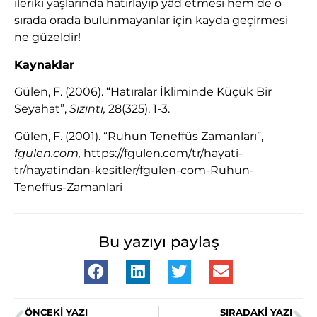
ileriki yaşlarında hatırlayıp yâd etmesi hem de o
sırada orada bulunmayanlar için kayda geçirmesi
ne güzeldir!
Kaynaklar
Gülen, F. (2006). “Hatıralar İkliminde Küçük Bir
Seyahat”,
Sızıntı,
28(325), 1-3.
Gülen, F. (2001). “Ruhun Teneffüs Zamanları”,
fgulen.com,
https://fgulen.com/tr/hayati-
tr/hayatindan-kesitler/fgulen-com-Ruhun-
Teneffus-Zamanlari
Bu yazıyı paylaş
ÖNCEKI YAZI
SIRADAKI YAZI