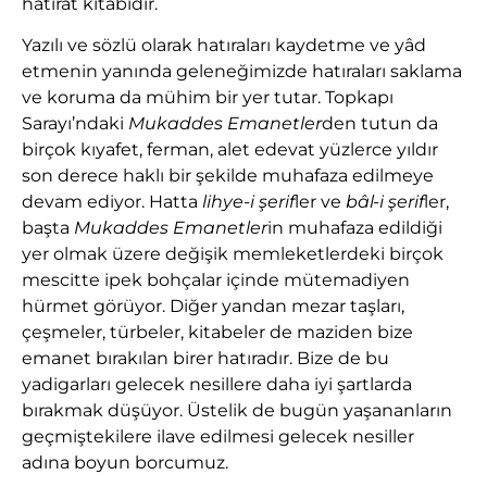
hatırat kitabıdır.
Yazılı ve sözlü olarak hatıraları kaydetme ve yâd
etmenin yanında geleneğimizde hatıraları saklama
ve koruma da mühim bir yer tutar. Topkapı
Sarayı’ndaki
Mukaddes Emanetler
den tutun da
birçok kıyafet, ferman, alet edevat yüzlerce yıldır
son derece haklı bir şekilde muhafaza edilmeye
devam ediyor. Hatta
lihye-i şerif
ler ve
bâl-i şerif
ler,
başta
Mukaddes Emanetler
in muhafaza edildiği
yer olmak üzere değişik memleketlerdeki birçok
mescitte ipek bohçalar içinde mütemadiyen
hürmet görüyor. Diğer yandan mezar taşları,
çeşmeler, türbeler, kitabeler de maziden bize
emanet bırakılan birer hatıradır. Bize de bu
yadigarları gelecek nesillere daha iyi şartlarda
bırakmak düşüyor. Üstelik de bugün yaşananların
geçmiştekilere ilave edilmesi gelecek nesiller
adına boyun borcumuz.