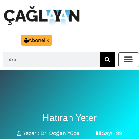
Abonelik
Hatıran Yeter
Yazar :
Dr. Doğan Yücel
Sayı :
99