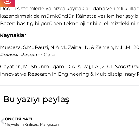
Doğru sistemlerle yalnızca kaynakları daha verimli kull
kazandırmak da mümkündür. Kâinatta verilen her şey bizler
Bazen basit gibi görünen teknolojiler bile, elimizdeki ni
Kaynaklar
Mustaza, S.M., Pauzi, N.A.M., Zainal, N. & Zaman, M.H.M., 2
Review
. ResearchGate.
Gayathri, M., Shunmugam, D.A. & Raj, I.A., 2021.
Smart Irr
Innovative Research in Engineering & Multidisciplinary P
Bu yazıyı paylaş
ÖNCEKI YAZI
Meyvelerin Kraliçesi: Mangostan