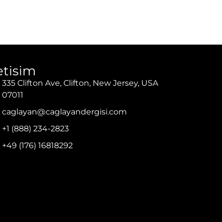
letisim
335 Clifton Ave, Clifton, New Jersey, USA
07011
caglayan@caglayandergisi.com
+1 (888) 234-2823
+49 (176) 16818292