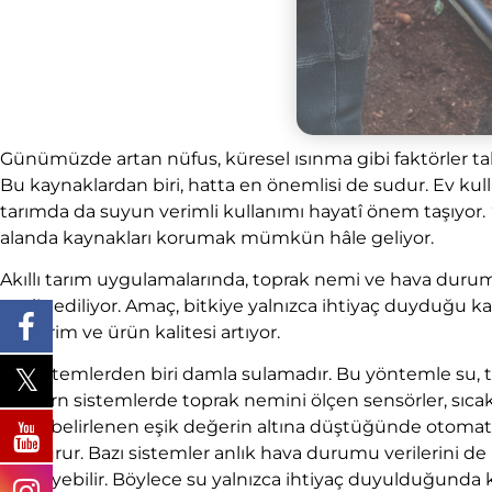
Günümüzde artan nüfus, küresel ısınma gibi faktörler ta
Bu kaynaklardan biri, hatta en önemlisi de sudur. Ev kul
tarımda da suyun verimli kullanımı hayatî önem taşıyor.
alanda kaynakları korumak mümkün hâle geliyor.
Akıllı tarım uygulamalarında, toprak nemi ve hava durumu
analiz ediliyor. Amaç, bitkiye yalnızca ihtiyaç duyduğu 
de verim ve ürün kalitesi artıyor.
Bu sistemlerden biri damla sulamadır. Bu yöntemle su, to
Modern sistemlerde toprak nemini ölçen sensörler, sıcakl
nemi belirlenen eşik değerin altına düştüğünde otomatik 
durdurur. Bazı sistemler anlık hava durumu verilerini d
erteleyebilir. Böylece su yalnızca ihtiyaç duyulduğunda k