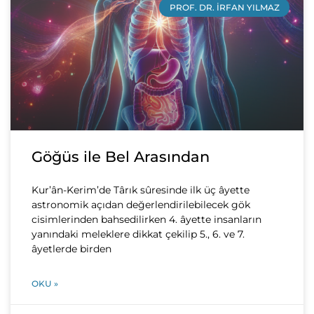
PROF. DR. İRFAN YILMAZ
Göğüs ile Bel Arasından
Kur’ân-Kerim’de Târık sûresinde ilk üç âyette
astronomik açıdan değerlendirilebilecek gök
cisimlerinden bahsedilirken 4. âyette insanların
yanındaki meleklere dikkat çekilip 5., 6. ve 7.
âyetlerde birden
OKU »