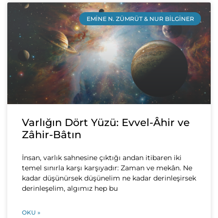
EMINE N. ZÜMRÜT & NUR BILGINER
Varlığın Dört Yüzü: Evvel-Âhir ve
Zâhir-Bâtın
İnsan, varlık sahnesine çıktığı andan itibaren iki
temel sınırla karşı karşıyadır: Zaman ve mekân. Ne
kadar düşünürsek düşünelim ne kadar derinleşirsek
derinleşelim, algımız hep bu
OKU »