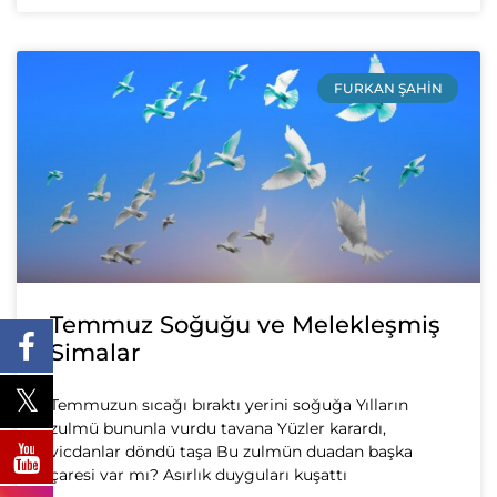
FURKAN ŞAHIN
Temmuz Soğuğu ve Melekleşmiş
Simalar
Temmuzun sıcağı bıraktı yerini soğuğa Yılların
zulmü bununla vurdu tavana Yüzler karardı,
vicdanlar döndü taşa Bu zulmün duadan başka
çaresi var mı? Asırlık duyguları kuşattı