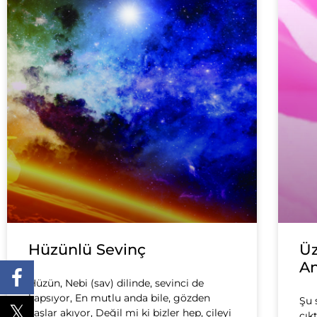
Hüzünlü Sevinç
Üz
A
Hüzün, Nebi (sav) dilinde, sevinci de
kapsıyor, En mutlu anda bile, gözden
Şu 
yaşlar akıyor, Değil mi ki bizler hep, çileyi
çık