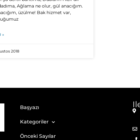
adıma, Ağlama ne olur, gül anacığım.
cığım, üzülme! Bak hizmet var,
duğumuz
 »
ğustos 2018
I
Başyazı
Kategoriler
Önceki Sayılar