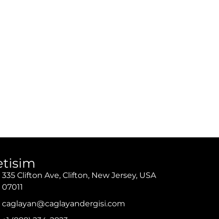
letisim
335 Clifton Ave, Clifton, New Jersey, USA
07011
caglayan@caglayandergisi.com