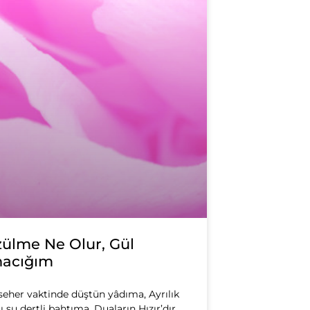
ülme Ne Olur, Gül
nacığım
seher vaktinde düştün yâdıma, Ayrılık
tı şu dertli bahtıma, Duaların Hızır’dır