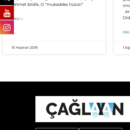
rahmet bildik, O “mukaddes hüzün”
imd
Ana
Ol
OKU »
OKU
15 Haziran 2019
1 A