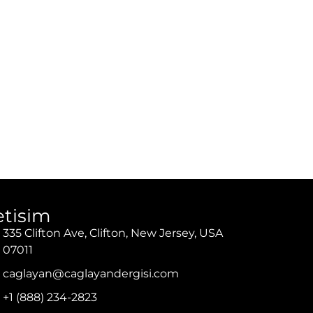
letisim
335 Clifton Ave, Clifton, New Jersey, USA
07011
caglayan@caglayandergisi.com
+1 (888) 234-2823