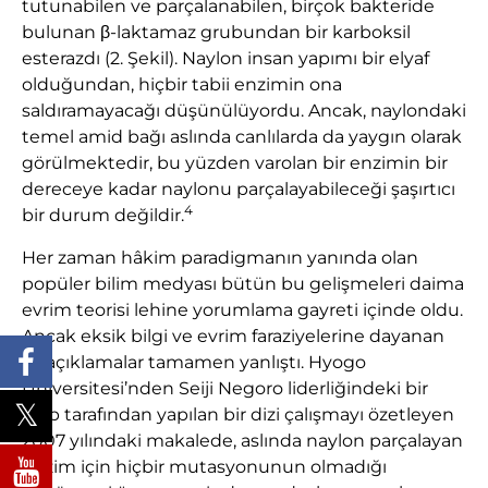
tutunabilen ve parçalanabilen, birçok bakteride
bulunan β-laktamaz grubundan bir karboksil
esterazdı (2. Şekil). Naylon insan yapımı bir elyaf
olduğundan, hiçbir tabii enzimin ona
saldıramayacağı düşünülüyordu. Ancak, naylondaki
temel amid bağı aslında canlılarda da yaygın olarak
görülmektedir, bu yüzden varolan bir enzimin bir
dereceye kadar naylonu parçalayabileceği şaşırtıcı
4
bir durum değildir.
Her zaman hâkim paradigmanın yanında olan
popüler bilim medyası bütün bu gelişmeleri daima
evrim teorisi lehine yorumlama gayreti içinde oldu.
Ancak eksik bilgi ve evrim faraziyelerine dayanan
ilk açıklamalar tamamen yanlıştı. Hyogo
Üniversitesi’nden Seiji Negoro liderliğindeki bir
ekip tarafından yapılan bir dizi çalışmayı özetleyen
2007 yılındaki makalede, aslında naylon parçalayan
enzim için hiçbir mutasyonunun olmadığı