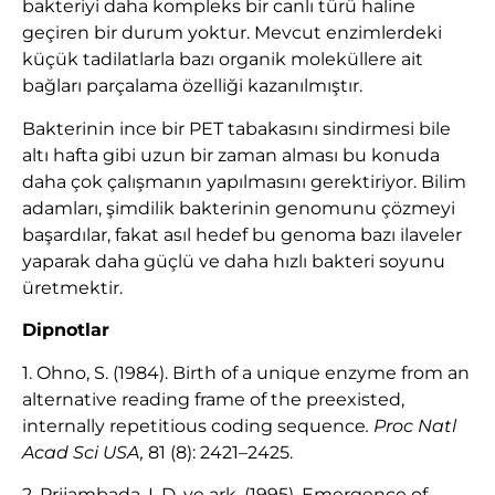
bakteriyi daha kompleks bir canlı türü haline
geçiren bir durum yoktur. Mevcut enzimlerdeki
küçük tadilatlarla bazı organik moleküllere ait
bağları parçalama özelliği kazanılmıştır.
Bakterinin ince bir PET tabakasını sindirmesi bile
altı hafta gibi uzun bir zaman alması bu konuda
daha çok çalışmanın yapılmasını gerektiriyor. Bilim
adamları, şimdilik bakterinin genomunu çözmeyi
başardılar, fakat asıl hedef bu genoma bazı ilaveler
yaparak daha güçlü ve daha hızlı bakteri soyunu
üretmektir.
Dipnotlar
1. Ohno, S. (1984). Birth of a unique enzyme from an
alternative reading frame of the preexisted,
internally repetitious coding sequence
. Proc Natl
Acad Sci USA,
81 (8): 2421–2425.
2. Prijambada, I. D. ve ark. (1995). Emergence of