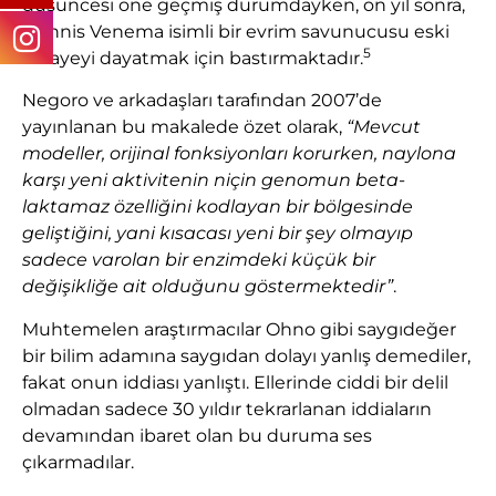
düşüncesi öne geçmiş durumdayken, on yıl sonra,
Dennis Venema isimli bir evrim savunucusu eski
5
hikayeyi dayatmak için bastırmaktadır.
Negoro ve arkadaşları tarafından 2007’de
yayınlanan bu makalede özet olarak,
“Mevcut
modeller, orijinal fonksiyonları korurken, naylona
karşı yeni aktivitenin niçin genomun beta-
laktamaz özelliğini kodlayan bir bölgesinde
geliştiğini, yani kısacası yeni bir şey olmayıp
sadece varolan bir enzimdeki küçük bir
değişikliğe ait olduğunu göstermektedir”
.
Muhtemelen araştırmacılar Ohno gibi saygıdeğer
bir bilim adamına saygıdan dolayı yanlış demediler,
fakat onun iddiası yanlıştı. Ellerinde ciddi bir delil
olmadan sadece 30 yıldır tekrarlanan iddiaların
devamından ibaret olan bu duruma ses
çıkarmadılar.