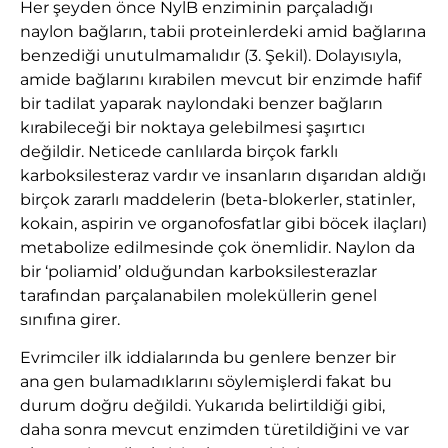
Her şeyden önce NylB enziminin parçaladığı
naylon bağların, tabii proteinlerdeki amid bağlarına
benzediği unutulmamalıdır (3. Şekil). Dolayısıyla,
amide bağlarını kırabilen mevcut bir enzimde hafif
bir tadilat yaparak naylondaki benzer bağların
kırabileceği bir noktaya gelebilmesi şaşırtıcı
değildir. Neticede canlılarda birçok farklı
karboksilesteraz vardır ve insanların dışarıdan aldığı
birçok zararlı maddelerin (beta-blokerler, statinler,
kokain, aspirin ve organofosfatlar gibi böcek ilaçları)
metabolize edilmesinde çok önemlidir. Naylon da
bir ‘poliamid’ olduğundan karboksilesterazlar
tarafından parçalanabilen moleküllerin genel
sınıfına girer.
Evrimciler ilk iddialarında bu genlere benzer bir
ana gen bulamadıklarını söylemişlerdi fakat bu
durum doğru değildi. Yukarıda belirtildiği gibi,
daha sonra mevcut enzimden türetildiğini ve var