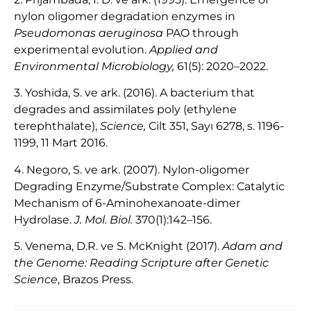
nylon oligomer degradation enzymes in
Pseudomonas aeruginosa
PAO through
experimental evolution.
Applied and
Environmental Microbiology,
61(5): 2020–2022.
3. Yoshida, S. ve ark. (2016). A bacterium that
degrades and assimilates poly (ethylene
terephthalate),
Science,
Cilt 351, Sayı 6278, s. 1196-
1199, 11 Mart 2016.
4. Negoro, S. ve ark. (2007). Nylon-oligomer
Degrading Enzyme/Substrate Complex: Catalytic
Mechanism of 6-Aminohexanoate-dimer
Hydrolase.
J. Mol. Biol.
370(1):142–156.
5. Venema, D.R. ve S. McKnight (2017).
Adam and
the Genome: Reading Scripture after Genetic
Science
, Brazos Press.