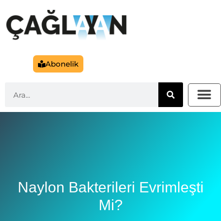
Abonelik
Naylon Bakterileri Evrimleşti
Mi?