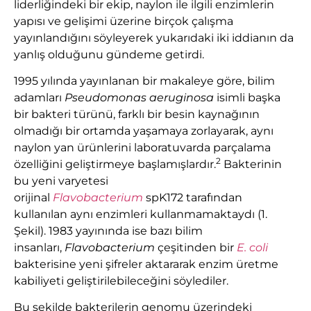
liderliğindeki bir ekip, naylon ile ilgili enzimlerin
yapısı ve gelişimi üzerine birçok çalışma
yayınlandığını söyleyerek yukarıdaki iki iddianın da
yanlış olduğunu gündeme getirdi.
1995 yılında yayınlanan bir makaleye göre, bilim
adamları
Pseudomonas aeruginosa
isimli başka
bir bakteri türünü, farklı bir besin kaynağının
olmadığı bir ortamda yaşamaya zorlayarak, aynı
naylon yan ürünlerini laboratuvarda parçalama
2
özelliğini geliştirmeye başlamışlardır.
Bakterinin
bu yeni varyetesi
orijinal
Flavobacterium
spK172 tarafından
kullanılan aynı enzimleri kullanmamaktaydı (1.
Şekil). 1983 yayınında ise bazı bilim
insanları,
Flavobacterium
çeşitinden bir
E. coli
bakterisine yeni şifreler aktararak enzim üretme
kabiliyeti geliştirilebileceğini söylediler.
Bu şekilde bakterilerin genomu üzerindeki