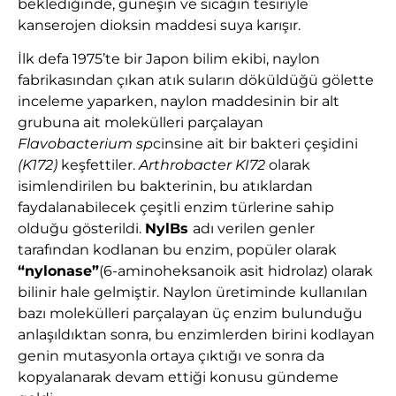
beklediğinde, güneşin ve sıcağın tesiriyle
kanserojen dioksin maddesi suya karışır.
İlk defa 1975’te bir Japon bilim ekibi, naylon
fabrikasından çıkan atık suların döküldüğü gölette
inceleme yaparken, naylon maddesinin bir alt
grubuna ait molekülleri parçalayan
Flavobacterium sp
cinsine ait bir bakteri çeşidini
(K172)
keşfettiler.
Arthrobacter KI72
olarak
isimlendirilen bu bakterinin, bu atıklardan
faydalanabilecek çeşitli enzim türlerine sahip
olduğu gösterildi.
NylBs
adı verilen genler
tarafından kodlanan bu enzim, popüler olarak
“nylonase”
(6-aminoheksanoik asit hidrolaz) olarak
bilinir hale gelmiştir. Naylon üretiminde kullanılan
bazı molekülleri parçalayan üç enzim bulunduğu
anlaşıldıktan sonra, bu enzimlerden birini kodlayan
genin mutasyonla ortaya çıktığı ve sonra da
kopyalanarak devam ettiği konusu gündeme