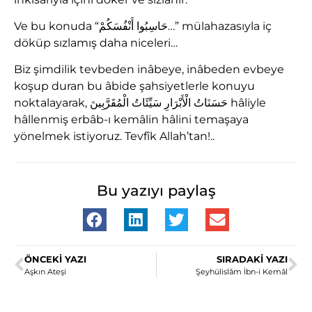
Ve bu konuda “حَاسِبُوا أَنْفُسَكُمْ…” mülahazasıyla iç
döküp sızlamış daha niceleri…
Biz şimdilik tevbeden inâbeye, inâbeden evbeye
koşup duran bu âbide şahsiyetlerle konuyu
noktalayarak, حَسَنَاتُ الْأَبْرَارِ سَيِّئَاتُ الْمُقَرَّبِينَ hâliyle
hâllenmiş erbâb-ı kemâlin hâlini temaşaya
yönelmek istiyoruz. Tevfîk Allah’tan!..
Bu yazıyı paylaş
ÖNCEKI YAZI
SIRADAKI YAZI
Aşkın Ateşi
Şeyhülislâm İbn-i Kemâl