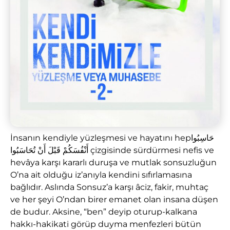
İnsanın kendiyle yüzleşmesi ve hayatını hepحَاسِبُوا
أَنْفُسَكُمْ قَبْلَ أَنْ تُحَاسَبُوا çizgisinde sürdürmesi nefis ve
hevâya karşı kararlı duruşa ve mutlak sonsuzluğun
O’na ait olduğu iz’anıyla kendini sıfırlamasına
bağlıdır. Aslında Sonsuz’a karşı âciz, fakir, muhtaç
ve her şeyi O’ndan birer emanet olan insana düşen
de budur. Aksine, “ben” deyip oturup-kalkana
hakkı-hakikati görüp duyma menfezleri bütün