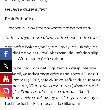
Neylerse güzel eyler.”
Emir Buharî ise:
“Der tarîk-i Nakşibendî lâzım âmed çâr terk:
Terk-i dünya, terk-i ukbâ, terk-i hestî, terk-i terk.”
der; nefse bakan yönüyle dünyayı da, ukbâyı da,
kendini de ve terk mülahazasını da kafadan silip
atarak O’na teveccühü salıklar.
Onun bu oldukça çetin güzergâh disiplinlerine
mukabil, yaşadığı çağa göre asrın sözcüsü, acz ü
fakr, şevk u şükür, tefekkür ve şefkat düsturlarını
nazara verir;
“Der tarîk-i acz-mendî, lâzım âmed
çâr çîz / Fakr-ı mutlak, acz-i mutlak, şükr-ü
mutlak, şevk-i mutlak, ey aziz!”
diyerek konuyu
teshîl edici bir kısım esaslarla dillendirir.