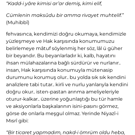
“Kadd-i yâre kimisi ar’ar demiş, kimi elif,
Cümlenin maksûdu bir amma rivayet muhtelif.”
(Muhibbî)
fehvasınca, kendimizi doğru okumaya, kendimizle
yüzleşmeye ve Hak karşısında konumumuzu
belirlemeye mâtuf söylenmiş her söz, lâl ü güher
bir beyandır. Bu beyanlarladır ki, kalb, hayatını
ihsan mülahazalarına bağlı sürdürür ve nurlanır..
insan, Hak karşısında konumuyla mütenasip
durumunu korumuş olur.. bu yolda sık sık kendini
analizlere tabi tutar.. kirli ve nurlu yanlarıyla kendini
doğru okur.. isten-pastan arınma ameliyeleriyle
oturur-kalkar.. üzerine yoğunlaştığı bu tür hamle
ve aksiyonlarla başkalarının isini-pasını görmez,
görse de onlarla meşgul olmaz. Yerinde Niyazî-i
Mısrî gibi:
“Bir ticaret yapmadım, nakd-i ömrüm oldu heba,