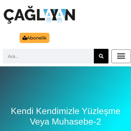
Abonelik
Kendi Kendimizle Yüzleşme
Veya Muhasebe-2