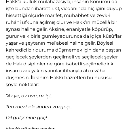
Hakk’a kulluk mülahazasıyla, insanın konumu da
işte bundan ibarettir. O, vicdanında hiçliğini duyup
hissettiği ölçüde marifet, muhabbet ve zevk-i
ruhânî ufkuna açılmış olur ve Hakk’ın mücellâ bir
aynası haline gelir. Aksine, enaniyetle köpürüp,
gurur ve kibirle gümleyedurunca da iç içe küsûflar
yaşar ve şeytanın mel’abesi haline gelir. Böylesi
kahredici bir duruma düşmemek için daha baştan
geçilecek şeylerden geçilmeli ve seçilecek şeyler
de Hak disiplinlerine göre isabetli seçilmelidir ki
insan uzak yakın yarınlar itibarıyla âh u vâha
düşmesin. İbrahim Hakkı hazretleri bu hususu
şöyle noktalar:
“Az ye, az uyu, az iç!..
Ten mezbelesinden vazgeç!..
Dil gülşenine göç!..
Mevlâ görelim neyler,