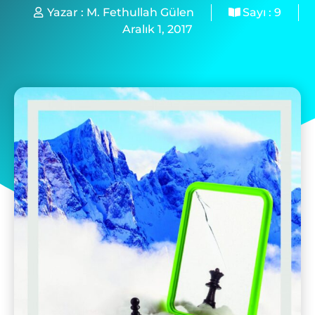
Yazar :
M. Fethullah Gülen
Sayı :
9
Aralık 1, 2017