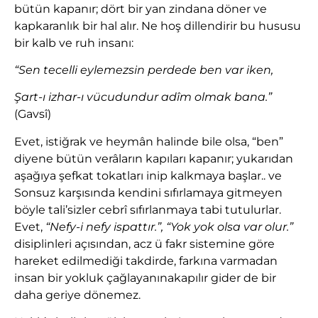
bütün kapanır; dört bir yan zindana döner ve
kapkaranlık bir hal alır. Ne hoş dillendirir bu hususu
bir kalb ve ruh insanı:
“Sen tecelli eylemezsin perdede ben var iken,
Şart-ı izhar-ı vücudundur adîm olmak bana.”
(Gavsî)
Evet, istiğrak ve heymân halinde bile olsa, “ben”
diyene bütün verâların kapıları kapanır; yukarıdan
aşağıya şefkat tokatları inip kalkmaya başlar.. ve
Sonsuz karşısında kendini sıfırlamaya gitmeyen
böyle tali’sizler cebrî sıfırlanmaya tabi tutulurlar.
Evet,
“Nefy-i nefy ispattır.”, “Yok yok olsa var olur.”
disiplinleri açısından, acz ü fakr sistemine göre
hareket edilmediği takdirde, farkına varmadan
insan bir yokluk çağlayanınakapılır gider de bir
daha geriye dönemez.