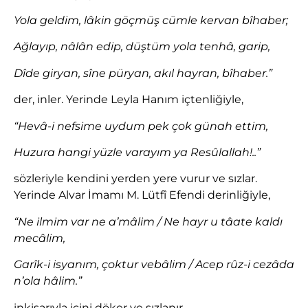
Yola geldim, lâkin göçmüş cümle kervan bîhaber;
Ağlayıp, nâlân edip, düştüm yola tenhâ, garip,
Dîde giryan, sîne püryan, akıl hayran, bîhaber.”
der, inler. Yerinde Leyla Hanım içtenliğiyle,
“Hevâ-i nefsime uydum pek çok günah ettim,
Huzura hangi yüzle varayım ya Resûlallah!..”
sözleriyle kendini yerden yere vurur ve sızlar.
Yerinde Alvar İmamı M. Lütfî Efendi derinliğiyle,
“Ne ilmim var ne a’mâlim / Ne hayr u tâate kaldı
mecâlim,
Garîk-i isyanım, çoktur vebâlim / Acep rûz-i cezâda
n’ola hâlim.”
inkisarıyla içini döker ve sızlanır.