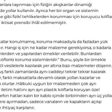
anlara taşınması için fiziğin akışkanlar dinamiği
e yollar kullanılır. Ayrıca her bir organ ve sistemin
bi fizikî tehlikelerden korunması için koruyucu kılıfla
iktisat prensibi ihlâl edilmemiştir.
kanallar konulmamış, koruma maksadıyla da fazladan yük
r. Hangi iş için ne kadar malzeme gerekiyorsa, o kadarla
emlerden ve yapılardan örnekler verilebilir. Bunlardan
lıflarla koruma sistemleridir.
” Bunu, şöyle bir örnekle
li vesilelerle kazılarak yer altına bazı malzemeler döşenir.
ş farklı zamanlarda aynı caddeyi tekrar tekrar kazarak
ar, farklı maksatlarla devamlı olarak yolları kazarlar ve
lurlar. Hâlbuki uygun bir malzemeden çok ayrı
tim hattını ayrı ayrı plastik kılıflarla koruyan özel
fon hatları kalın bir kablo içinde birbirinden ayrı üç yolla
ere ayırmadan, sadece vanaların ve kapakların açılıp
htiyaç karşılanır.