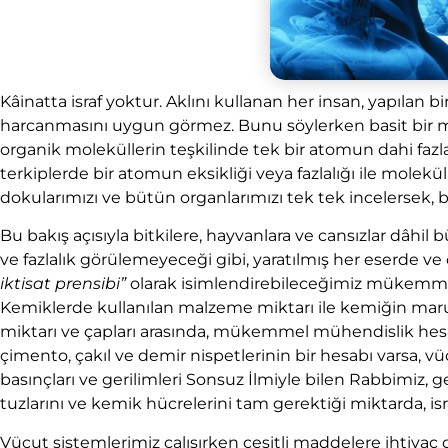
Kâinatta israf yoktur. Aklını kullanan her insan, yapıla
harcanmasını uygun görmez. Bunu söylerken basit bir mali
organik moleküllerin teşkilinde tek bir atomun dahi faz
terkiplerde bir atomun eksikliği veya fazlalığı ile molekü
dokularımızı ve bütün organlarımızı tek tek incelersek, b
Bu bakış açısıyla bitkilere, hayvanlara ve cansızlar dâhil 
ve fazlalık görülemeyeceği gibi, yaratılmış her eserde ve 
iktisat prensibi”
olarak isimlendirebileceğimiz mükemmel 
Kemiklerde kullanılan malzeme miktarı ile kemiğin maruz ka
miktarı ve çapları arasında, mükemmel mühendislik hesapla
çimento, çakıl ve demir nispetlerinin bir hesabı varsa, 
basınçları ve gerilimleri Sonsuz İlmiyle bilen Rabbimiz, ger
tuzlarını ve kemik hücrelerini tam gerektiği miktarda, is
Vücut sistemlerimiz çalışırken çeşitli maddelere ihtiya