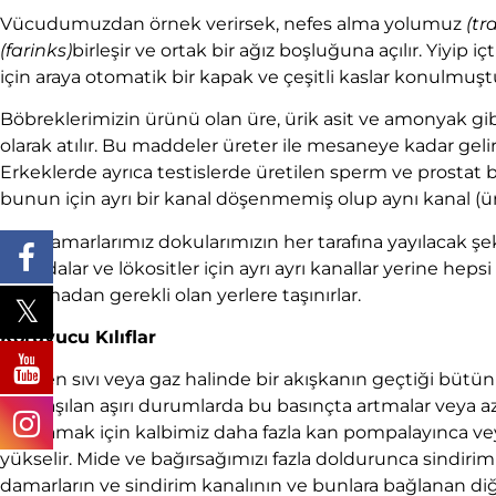
Vücudumuzdan örnek verirsek, nefes alma yolumuz
(tr
(farinks)
birleşir ve ortak bir ağız boşluğuna açılır. Yiy
için araya otomatik bir kapak ve çeşitli kaslar konulmuşt
Böbreklerimizin ürünü olan üre, ürik asit ve amonyak gibi
olarak atılır. Bu maddeler üreter ile mesaneye kadar gelir 
Erkeklerde ayrıca testislerde üretilen sperm ve prostat be
bunun için ayrı bir kanal döşenmemiş olup aynı kanal (üre
Kan damarlarımız dokularımızın her tarafına yayılacak şeki
su, gıdalar ve lökositler için ayrı ayrı kanallar yerine heps
çıkarmadan gerekli olan yerlere taşınırlar.
Koruyucu Kılıflar
İçinden sıvı veya gaz halinde bir akışkanın geçtiği bütü
karşılaşılan aşırı durumlarda bu basınçta artmalar veya a
karşılamak için kalbimiz daha fazla kan pompalayınca v
yükselir. Mide ve bağırsağımızı fazla doldurunca sindiri
damarların ve sindirim kanalının ve bunlara bağlanan diğ