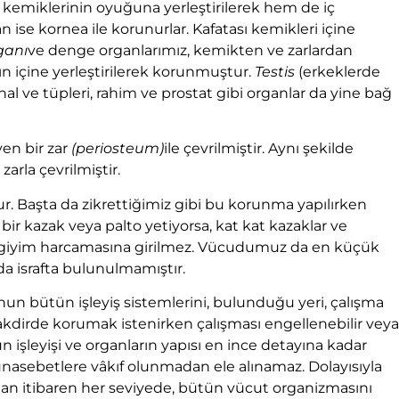
sı kemiklerinin oyuğuna yerleştirilerek hem de iç
tan ise kornea ile korunurlar. Kafatası kemikleri içine
ganı
ve denge organlarımız, kemikten ve zarlardan
nın içine yerleştirilerek korunmuştur.
Testis
(erkeklerde
al ve tüpleri, rahim ve prostat gibi organlar da yine bağ
en bir zar
(periosteum)
ile çevrilmiştir. Aynı şekilde
 zarla çevrilmiştir.
ur. Başta da zikrettiğimiz gibi bu korunma yapılırken
r kazak veya palto yetiyorsa, kat kat kazaklar ve
re giyim harcamasına girilmez. Vücudumuz da en küçük
da israfta bulunulmamıştır.
un bütün işleyiş sistemlerini, bulunduğu yeri, çalışma
i takdirde korumak istenirken çalışması engellenebilir veya
işleyişi ve organların yapısı en ince detayına kadar
münasebetlere vâkıf olunmadan ele alınamaz. Dolayısıyla
dan itibaren her seviyede, bütün vücut organizmasını