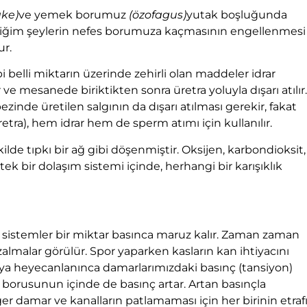
ake)
ve yemek borumuz
(özofagus)
yutak boşluğunda
ip içtiğim şeylerin nefes borumuza kaçmasının engellenmesi
ur.
 belli miktarın üzerinde zehirli olan maddeler idrar
ve mesanede biriktikten sonra üretra yoluyla dışarı atılır.
zinde üretilen salgının da dışarı atılması gerekir, fakat
tra), hem idrar hem de sperm atımı için kullanılır.
lde tıpkı bir ağ gibi döşenmiştir. Oksijen, karbondioksit,
i tek bir dolaşım sistemi içinde, herhangi bir karışıklık
n sistemler bir miktar basınca maruz kalır. Zaman zaman
zalmalar görülür. Spor yaparken kasların kan ihtiyacını
eya heyecanlanınca damarlarımızdaki basınç (tansiyon)
m borusunun içinde de basınç artar. Artan basınçla
er damar ve kanalların patlamaması için her birinin etraf