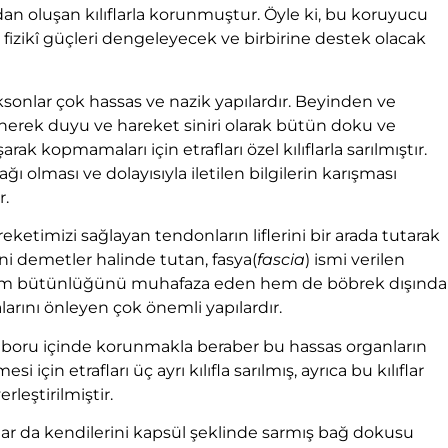
an oluşan kılıflarla korunmuştur. Öyle ki, bu koruyucu
acak fizikî güçleri dengeleyecek ve birbirine destek olacak
aksonlar çok hassas ve nazik yapılardır. Beyinden ve
lenerek duyu ve hareket siniri olarak bütün doku ve
arak kopmamaları için etrafları özel kılıflarla sarılmıştır.
ğı olması ve dolayısıyla iletilen bilgilerin karışması
r.
ketimizi sağlayan tendonların liflerini bir arada tutarak
ini demetler halinde tutan, fasya(
fascia
) ismi verilen
rın hem bütünlüğünü muhafaza eden hem de böbrek dışında
arını önleyen çok önemli yapılardır.
 boru içinde korunmakla beraber bu hassas organların
n etrafları üç ayrı kılıfla sarılmış, ayrıca bu kılıflar
rleştirilmiştir.
nlar da kendilerini kapsül şeklinde sarmış bağ dokusu