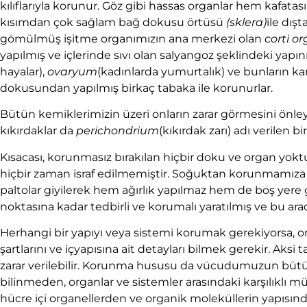
kılıflarıyla korunur. Göz gibi hassas organlar hem kafata
kısımdan çok sağlam bağ dokusu örtüsü
(sklera)
ile dış
gömülmüş işitme organımızın ana merkezi olan
corti or
yapılmış ve içlerinde sıvı olan salyangoz şeklindeki yapı
hayalar),
ovaryum
(kadınlarda yumurtalık) ve bunların kan
dokusundan yapılmış birkaç tabaka ile korunurlar.
Bütün kemiklerimizin üzeri onların zarar görmesini önley
kıkırdaklar da
perichondrium
(kıkırdak zarı) adı verilen bir
Kısacası, korunmasız bırakılan hiçbir doku ve organ yokt
hiçbir zaman israf edilmemiştir. Soğuktan korunmamıza bi
paltolar giyilerek hem ağırlık yapılmaz hem de boş ye
noktasına kadar tedbirli ve korumalı yaratılmış ve bu ara
Herhangi bir yapıyı veya sistemi korumak gerekiyorsa, on
şartlarını ve içyapısına ait detayları bilmek gerekir. Aks
zarar verilebilir. Korunma hususu da vücudumuzun bütün 
bilinmeden, organlar ve sistemler arasındaki karşılıklı 
hücre içi organellerden ve organik moleküllerin yapısın