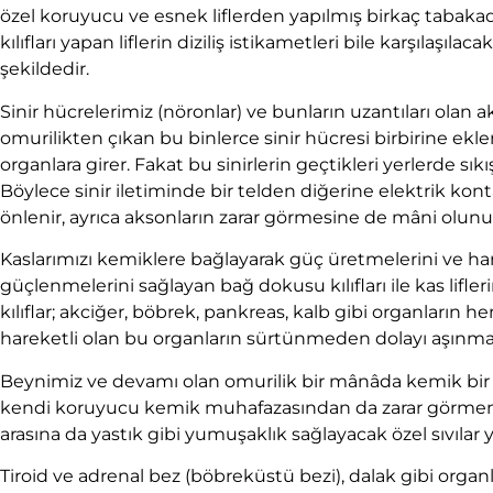
özel koruyucu ve esnek liflerden yapılmış birkaç tabakad
kılıfları yapan liflerin diziliş istikametleri bile karşılaşıl
şekildedir.
Sinir hücrelerimiz (nöronlar) ve bunların uzantıları olan 
omurilikten çıkan bu binlerce sinir hücresi birbirine ek
organlara girer. Fakat bu sinirlerin geçtikleri yerlerde sıkış
Böylece sinir iletiminde bir telden diğerine elektrik konta
önlenir, ayrıca aksonların zarar görmesine de mâni olunu
Kaslarımızı kemiklere bağlayarak güç üretmelerini ve hare
güçlenmelerini sağlayan bağ dokusu kılıfları ile kas lifler
kılıflar; akciğer, böbrek, pankreas, kalb gibi organla
hareketli olan bu organların sürtünmeden dolayı aşınmal
Beynimiz ve devamı olan omurilik bir mânâda kemik bir
kendi koruyucu kemik muhafazasından da zarar görmemesi içi
arasına da yastık gibi yumuşaklık sağlayacak özel sıvılar ye
Tiroid ve adrenal bez (böbreküstü bezi), dalak gibi orga