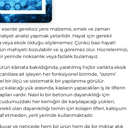
n bir eserde gereksiz yere malzeme, emek ve zaman
yet analizi yapmak yeterlidir. Hayat için gerekli
la veya eksik olduğu söylenemez. Çünkü bazı hayatî
lün mahiyeti bozulabilir ve iş göremez olur. Hücrelerimizi,
ir yerinde noksanlık veya fazlalık bulamayız.
bütün kâinata bakıldığında, yaratılmış hiçbir varlıkta eksik
canlılara ait işleyen her fonksiyonel birimde,
“azamî
bir ölçü ve sistematik bir yapılanma görülür.
lacağı yük arasında, kasların yapacakları iş ile liflerin
rı vardır. Nasıl ki bir betonun dayanıklılığı için
vücudumuzdaki her kemiğin de karşılaşacağı yükleri,
ekli olan dayanıklılığı temin için kolajen lifleri, kalsiyum
raf etmeden, yerli yerinde kullanmaktadır.
ç duyar ve neticede hem bir ürün hem de bir miktar atık