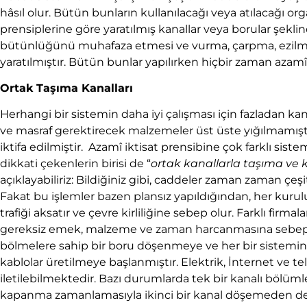
hâsıl olur. Bütün bunların kullanılacağı veya atılacağı org
prensiplerine göre yaratılmış kanallar veya borular şeklind
bütünlüğünü muhafaza etmesi ve vurma, çarpma, ezilme gi
yaratılmıştır. Bütün bunlar yapılırken hiçbir zaman azamî 
Ortak Taşıma Kanalları
Herhangi bir sistemin daha iyi çalışması için fazladan 
ve masraf gerektirecek malzemeler üst üste yığılmamıştı
iktifa edilmiştir. Azamî iktisat prensibine çok farklı sist
dikkati çekenlerin birisi de “
ortak kanallarla taşıma ve kı
açıklayabiliriz: Bildiğiniz gibi, caddeler zaman zaman çeşit
Fakat bu işlemler bazen plansız yapıldığından, her kurulu
trafiği aksatır ve çevre kirliliğine sebep olur. Farklı firmal
gereksiz emek, malzeme ve zaman harcanmasına sebep o
bölmelere sahip bir boru döşenmeye ve her bir sistemin ile
kablolar üretilmeye başlanmıştır. Elektrik, İnternet ve tele
iletilebilmektedir. Bazı durumlarda tek bir kanalı bölüml
kapanma zamanlamasıyla ikinci bir kanal döşemeden de i