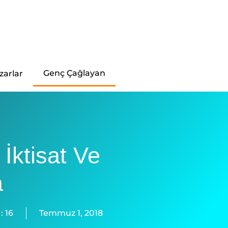
Genç Çağlayan
zarlar
 İktisat Ve
a
:
16
Temmuz 1, 2018