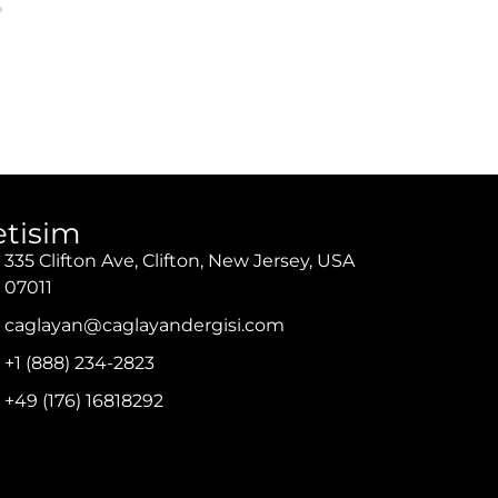
letisim
335 Clifton Ave, Clifton, New Jersey, USA
07011
caglayan@caglayandergisi.com
+1 (888) 234-2823
+49 (176) 16818292