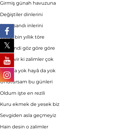
Girmiş günah havuzuna
Değiştiler dinlerini
Saray sandı inlerini
Yıkıldı bin yıllık töre
Çiğnendi göz göre göre
Bir devir ki zalimler çok
Vefa da yok hayâ da yok
Unutursam bu günleri
Oldum işte en rezili
Kuru ekmek de yesek biz
Sevgiden asla geçmeyiz
Hain desin o zalimler