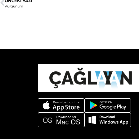
ÖNCEKI YAZI
Vurgunum