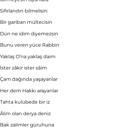
Sıfırlandın bilmelisin
Bir gariban mültecisin
Dün ne idim diyemezsin
Bunu veren yüce Rabbin
Yaklaş O’na yaklaş daim
İster z
â
kir ister s
â
im
Çam dağında yaşayanlar
Her dem Hakkı arayanlar
Tahta kulübede bir iz
Âlim olan derya deniz
Bak zalimler güruhuna