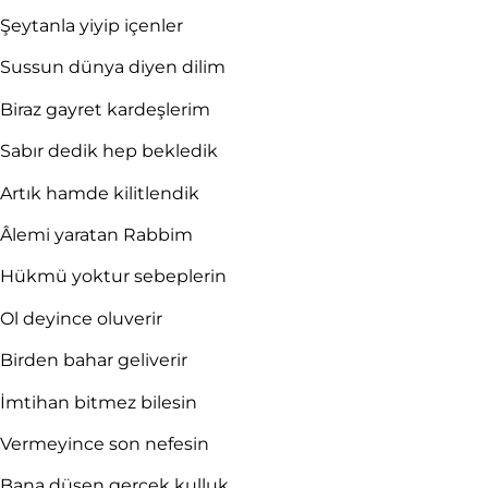
Şeytanla yiyip içenler
Sussun dünya diyen dilim
Biraz gayret kardeşlerim
Sabır dedik hep bekledik
Artık hamde kilitlendik
Âlemi yaratan Rabbim
Hükmü yoktur sebeplerin
Ol deyince oluverir
Birden bahar geliverir
İmtihan bitmez bilesin
Vermeyince son nefesin
Bana düşen gerçek kulluk