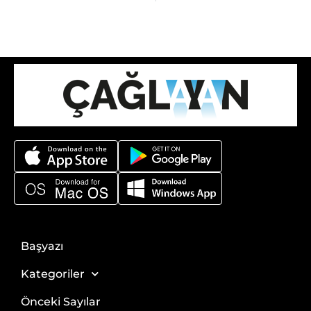
Başyazı
Kategoriler
Önceki Sayılar