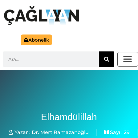
Abonelik
Elhamdülillah
Yazar :
Dr. Mert Ramazanoğlu
Sayı :
29