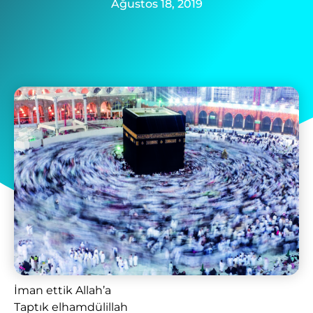
Ağustos 18, 2019
İman ettik Allah’a
Taptık elhamdülillah