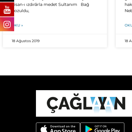
Lisan-ı ızdırârla medet Sultanım Bağ
hak
bozuldu,
Neb
OKU »
OKU
18 Ağustos 2019
18 