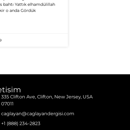
s bahtı Yattık elhamdülillah
ir o anda Gördük
9
letisim
335 Clifton Ave, Clifton, New Jersey, USA
07011
caglayan@caglayandergisi.com
+1 (888) 234-2823