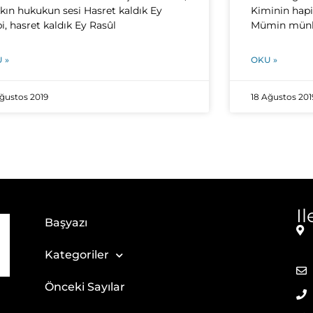
kın hukukun sesi Hasret kaldık Ey
Kiminin hapi
i, hasret kaldık Ey Rasûl
Mümin münk
 »
OKU »
Ağustos 2019
18 Ağustos 201
I
Başyazı
Kategoriler
Önceki Sayılar