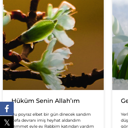
Hüküm Senin Allah’ım
Ge
Bu poyraz elbet bir gün dinecek sandım
Yer
Cefa devranı imiş heyhat aldandım
düş
Himmet eyle ey Rabbim katından yardım
gör