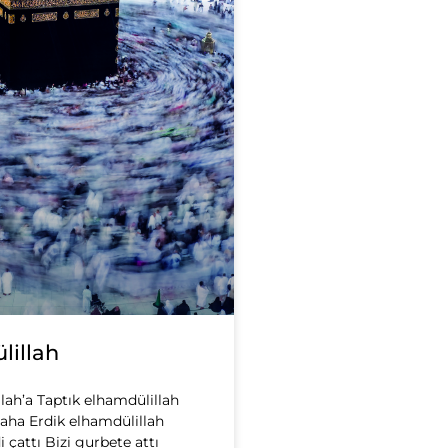
lillah
lah’a Taptık elhamdülillah
laha Erdik elhamdülillah
 çattı Bizi gurbete attı