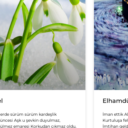
l
Elhamdü
lerde sürüm sürüm kardeşlik
İman ettik Al
üncesi Aşk u şevkin duyulmaz,
Kurtuluşa fe
ülmez emaresi Korkudan çıkmaz oldu,
İmtihan geldi