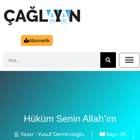
Abonelik
Hüküm Senin Allah’ım
Yazar :
Yusuf Demircioğlu
Sayı :
29