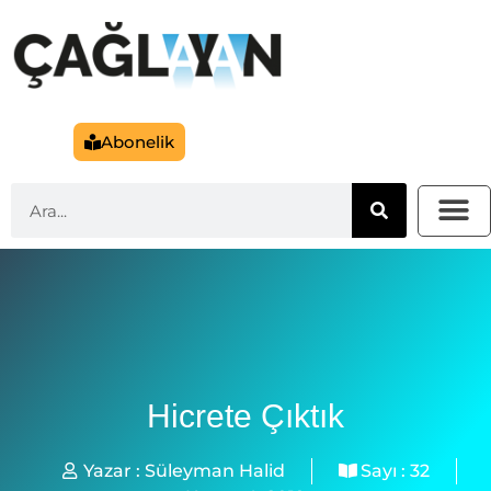
Abonelik
Hicrete Çıktık
Yazar :
Süleyman Halid
Sayı :
32