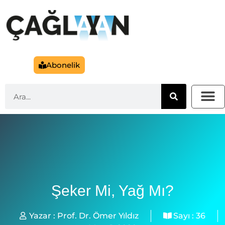
Abonelik
Şeker Mi, Yağ Mı?
Yazar :
Prof. Dr. Ömer Yıldız
Sayı :
36