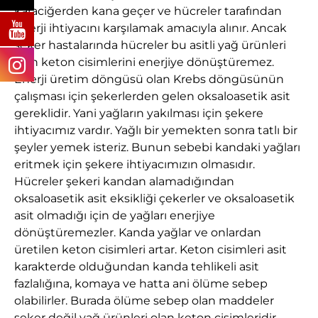
karaciğerden kana geçer ve hücreler tarafından
enerji ihtiyacını karşılamak amacıyla alınır. Ancak
şeker hastalarında hücreler bu asitli yağ ürünleri
olan keton cisimlerini enerjiye dönüştüremez.
Enerji üretim döngüsü olan Krebs döngüsünün
çalışması için şekerlerden gelen oksaloasetik asit
gereklidir. Yani yağların yakılması için şekere
ihtiyacımız vardır. Yağlı bir yemekten sonra tatlı bir
şeyler yemek isteriz. Bunun sebebi kandaki yağları
eritmek için şekere ihtiyacımızın olmasıdır.
Hücreler şekeri kandan alamadığından
oksaloasetik asit eksikliği çekerler ve oksaloasetik
asit olmadığı için de yağları enerjiye
dönüştüremezler. Kanda yağlar ve onlardan
üretilen keton cisimleri artar. Keton cisimleri asit
karakterde olduğundan kanda tehlikeli asit
fazlalığına, komaya ve hatta ani ölüme sebep
olabilirler. Burada ölüme sebep olan maddeler
şeker değil yağ ürünleri olan keton cisimleridir.