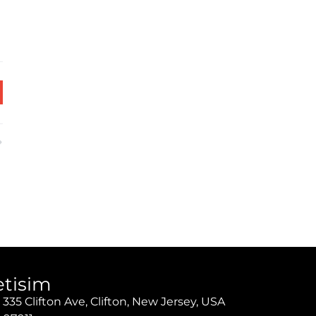
letisim
335 Clifton Ave, Clifton, New Jersey, USA