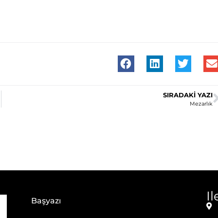
SIRADAKI YAZI
Mezarlık
I
Başyazı