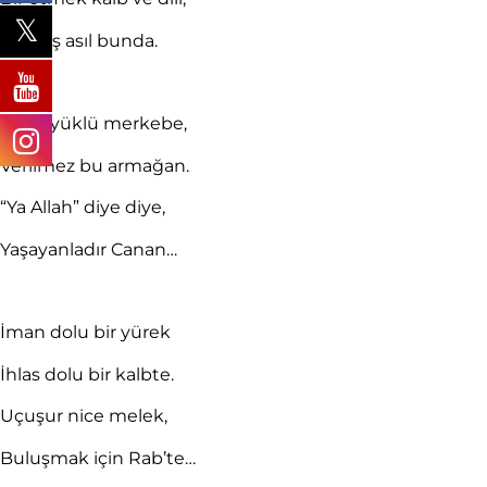
Yaşayış asıl bunda.
Kitap yüklü merkebe,
Verilmez bu armağan.
“Ya Allah” diye diye,
Yaşayanladır Canan…
İman dolu bir yürek
İhlas dolu bir kalbte.
Uçuşur nice melek,
Buluşmak için Rab’te…