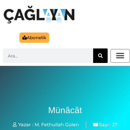
Abonelik
Münâcât
Yazar :
M. Fethullah Gülen
Sayı :
37