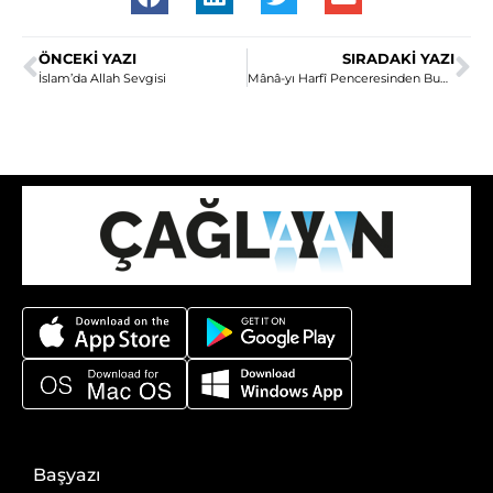
ÖNCEKI YAZI
SIRADAKI YAZI
İslam’da Allah Sevgisi
Mânâ-yı Harfî Penceresinden Buber’in Diyalog Felsefesi
Başyazı