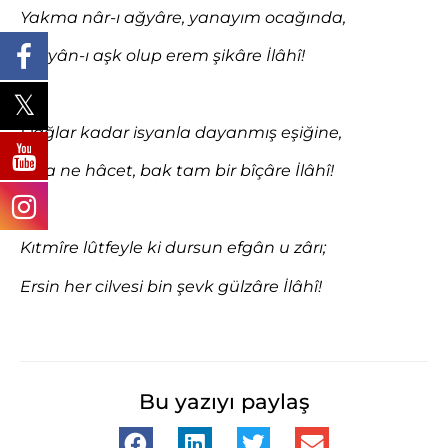
Yakma nâr-ı ağyâre, yanayım ocağında,
Püryân-ı aşk olup erem şikâre İlâhî!
Dağlar kadar isyanla dayanmış eşiğine,
Arza ne hâcet, bak tam bir bîçâre İlâhî!
Kıtmîre lûtfeyle ki dursun efgân u zârı;
Ersin her cilvesi bin şevk gülzâre İlâhî!
Bu yazıyı paylaş