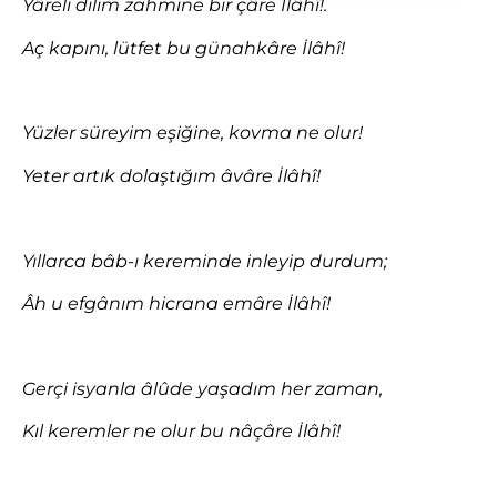
Yâreli dilim zahmine bir çâre İlâhî!.
Aç kapını, lütfet bu günahkâre İlâhî!
Yüzler süreyim eşiğine, kovma ne olur!
Yeter artık dolaştığım âvâre İlâhî!
Yıllarca bâb-ı kereminde inleyip durdum;
Âh u efgânım hicrana emâre İlâhî!
Gerçi isyanla âlûde yaşadım her zaman,
Kıl keremler ne olur bu nâçâre İlâhî!