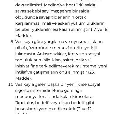
devredilmişti. Medine’ye her türlü saldırı,
savaş sebebi sayılmış; şehre bir saldırı
olduğunda savaş giderlerinin ortak
karşılanması, malî ve askerî yükümlülüklerin
beraber yüklenilmesi kararı alınmıştır (17. ve 18.
Madde).
Vesikaya göre yargılama ve uyuşmazlıkların
nihaî çözümünde merkezî otorite yetkili
kılınmıştır. Anlaşmazlıklar, fert ya da sosyal
toplulukların (aile, klan, aşiret, halk vs.)
inisiyatifine terk edilmeyerek muhtemel yeni
ihtilaf ve çatışmaların önü alınmıştır (23.
Madde).
Vesikayla gelen başka bir yenilik ise sosyal
sigorta sistemidir. Buna göre ağır
mecburiyetler altında kalan kimselere
“kurtuluş bedeli” veya “kan bedeli” gibi
hususlarda yardım edilecektir (3. ve 12.