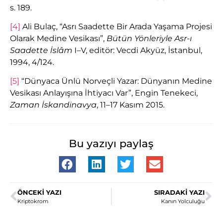
s. 189.
[4]
Ali Bulaç, “Asrı Saadette Bir Arada Yaşama Projesi
Olarak Medine Vesikası”,
Bütün Yönleriyle Asr-ı
Saadette İslâm
I–V, editör: Vecdi Akyüz, İstanbul,
1994, 4/124.
[5]
“Dünyaca Ünlü Norveçli Yazar: Dünyanın Medine
Vesikası Anlayışına İhtiyacı Var”, Engin Tenekeci,
Zaman İskandinavya
, 11–17 Kasım 2015.
Bu yazıyı paylaş
ÖNCEKI YAZI
SIRADAKI YAZI
Kriptokrom
Kanın Yolculuğu