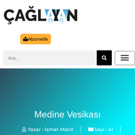
Abonelik
Medine Vesikası
Yazar :
İsmet Macit
Sayı :
41