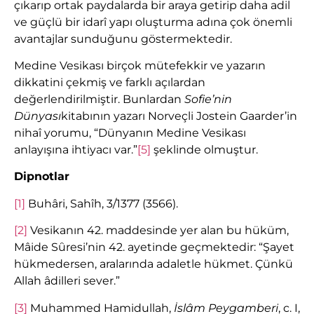
çıkarıp ortak paydalarda bir araya getirip daha adil
ve güçlü bir idarî yapı oluşturma adına çok önemli
avantajlar sunduğunu göstermektedir.
Medine Vesikası birçok mütefekkir ve yazarın
dikkatini çekmiş ve farklı açılardan
değerlendirilmiştir. Bunlardan
Sofie’nin
Dünyası
kitabının yazarı Norveçli Jostein Gaarder’in
nihaî yorumu, “Dünyanın Medine Vesikası
anlayışına ihtiyacı var.”
[5]
şeklinde olmuştur.
Dipnotlar
[1]
Buhâri, Sahîh, 3/1377 (3566).
[2]
Vesikanın 42. maddesinde yer alan bu hüküm,
Mâide Sȗresi’nin 42. ayetinde geçmektedir: “Şayet
hükmedersen, aralarında adaletle hükmet. Çünkü
Allah âdilleri sever.”
[3]
Muhammed Hamidullah,
İslâm Peygamberi
, c. I,