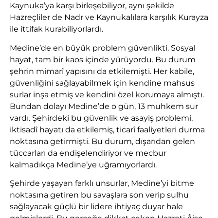
Kaynuka’ya karşı birleşebiliyor, aynı şekilde
Hazreçliler de Nadr ve Kaynukalılara karşılık Kurayza
ile ittifak kurabiliyorlardı.
Medine’de en büyük problem güvenlikti. Sosyal
hayat, tam bir kaos içinde yürüyordu. Bu durum
şehrin mimarî yapısını da etkilemişti. Her kabile,
güvenliğini sağlayabilmek için kendine mahsus
surlar inşa etmiş ve kendini özel korumaya almıştı.
Bundan dolayı Medine’de o gün, 13 muhkem sur
vardı. Şehirdeki bu güvenlik ve asayiş problemi,
iktisadî hayatı da etkilemiş, ticarî faaliyetleri durma
noktasına getirmişti. Bu durum, dışarıdan gelen
tüccarları da endişelendiriyor ve mecbur
kalmadıkça Medine’ye uğramıyorlardı.
Şehirde yaşayan farklı unsurlar, Medine’yi bitme
noktasına getiren bu savaşlara son verip sulhu
sağlayacak güçlü bir lidere ihtiyaç duyar hale