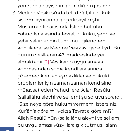
yönetim anlayışının getirildiğini gösterir.
Medine Vesikası’nda tek değil, iki hukuk
sistemi aynı anda geçerli sayılmıştır.
Müslümanlar arasında İslam hukuku,
Yahudiler arasında Tevrat hukuku, şehri ve
şehir sakinlerinin tümünü ilgilendiren
konularda ise Medine Vesikası geçerliydi. Bu
durum vesikanın 42. maddesinde yer
almaktadır.
[2]
Vesikanın uygulamaya
konmasından sonra kendi aralarında
çözemedikleri anlaşmazlıklar ve hukukî
problemler için zaman zaman kendisine
müracaat eden Yahudilere, Allah Resûlü
(sallallâhu aleyhi ve sellem) şu soruyu sorardı:
“Size neye göre hüküm vermemi istersiniz,
Kur’ân’a göre mi, yoksa Tevrat’a göre mi?”
Allah Resûlü’nün (sallallâhu aleyhi ve sellem)
bu uygulaması yüzyıllara ışık tutmuş, İslam