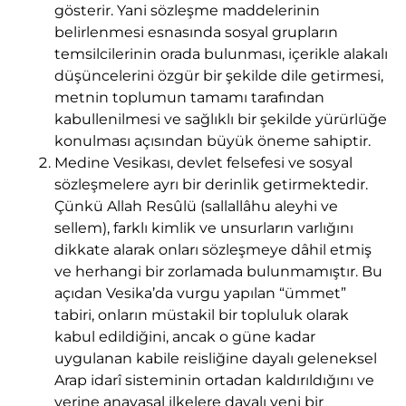
gösterir. Yani sözleşme maddelerinin
belirlenmesi esnasında sosyal grupların
temsilcilerinin orada bulunması, içerikle alakalı
düşüncelerini özgür bir şekilde dile getirmesi,
metnin toplumun tamamı tarafından
kabullenilmesi ve sağlıklı bir şekilde yürürlüğe
konulması açısından büyük öneme sahiptir.
Medine Vesikası, devlet felsefesi ve sosyal
sözleşmelere ayrı bir derinlik getirmektedir.
Çünkü Allah Resûlü (sallallâhu aleyhi ve
sellem), farklı kimlik ve unsurların varlığını
dikkate alarak onları sözleşmeye dâhil etmiş
ve herhangi bir zorlamada bulunmamıştır. Bu
açıdan Vesika’da vurgu yapılan “ümmet”
tabiri, onların müstakil bir topluluk olarak
kabul edildiğini, ancak o güne kadar
uygulanan kabile reisliğine dayalı geleneksel
Arap idarî sisteminin ortadan kaldırıldığını ve
yerine anayasal ilkelere dayalı yeni bir