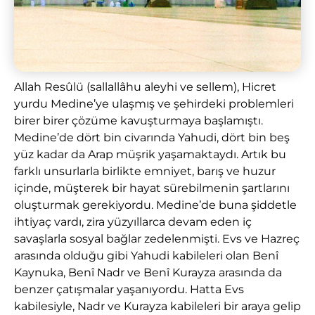
Allah Resûlü (sallallâhu aleyhi ve sellem), Hicret
yurdu Medine’ye ulaşmış ve şehirdeki problemleri
birer birer çözüme kavuşturmaya başlamıştı.
Medine’de dört bin civarında Yahudi, dört bin beş
yüz kadar da Arap müşrik yaşamaktaydı. Artık bu
farklı unsurlarla birlikte emniyet, barış ve huzur
içinde, müşterek bir hayat sürebilmenin şartlarını
oluşturmak gerekiyordu. Medine’de buna şiddetle
ihtiyaç vardı, zira yüzyıllarca devam eden iç
savaşlarla sosyal bağlar zedelenmişti. Evs ve Hazreç
arasında olduğu gibi Yahudi kabileleri olan Benî
Kaynuka, Benî Nadr ve Benî Kurayza arasında da
benzer çatışmalar yaşanıyordu. Hatta Evs
kabilesiyle, Nadr ve Kurayza kabileleri bir araya gelip