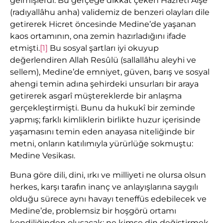
gelmişlerdi. Bu gerçeğe dikkat çeken Hazreti Âişe
(radıyallâhu anha) validemiz de benzeri olayları dile
getirerek Hicret öncesinde Medine’de yaşanan
kaos ortamının, ona zemin hazırladığını ifade
etmişti.
[1]
Bu sosyal şartları iyi okuyup
değerlendiren Allah Resûlü (sallallâhu aleyhi ve
sellem), Medine’de emniyet, güven, barış ve sosyal
ahengi temin adına şehirdeki unsurları bir araya
getirerek asgarî müştereklerde bir anlaşma
gerçekleştirmişti. Bunu da hukukî bir zeminde
yapmış; farklı kimliklerin birlikte huzur içerisinde
yaşamasını temin eden anayasa niteliğinde bir
metni, onların katılımıyla yürürlüğe sokmuştu:
Medine Vesikası.
Buna göre dili, dini, ırkı ve milliyeti ne olursa olsun
herkes, karşı tarafın inanç ve anlayışlarına saygılı
olduğu sürece aynı havayı teneffüs edebilecek ve
Medine’de, problemsiz bir hoşgörü ortamı
kendiliğinden oluşacak; ne kimse din değiştirmek