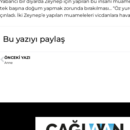
Yabancı bir diyarda Zeynep için yapılan bu insanî mua
tek başına doğum yapmak zorunda bırakılması… “Öz yurd
çınladı. İki Zeynep’e yapılan muameleleri vicdanlara hav
Bu yazıyı paylaş
ÖNCEKI YAZI
Anne