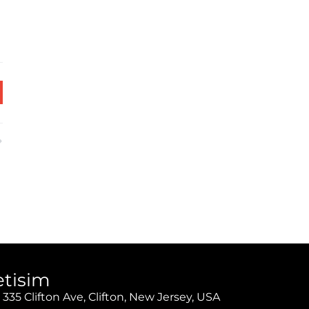
letisim
335 Clifton Ave, Clifton, New Jersey, USA