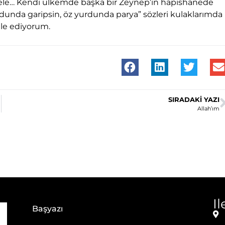
mele… Kendi ülkemde başka bir Zeynep’in hapishanede
unda garipsin, öz yurdunda parya” sözleri kulaklarımda
ale ediyorum.
SIRADAKI YAZI
Allah’ım
I
Başyazı