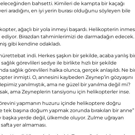
geleceğinden bahsetti. Kimileri de kampta bir kaçağı
yeri aradığını, en iyi yerin burası olduğunu söyleyen bile
kopter, ağaçlı bir yola inmeyi başardı. Helikopterin inmes
n ediyor. Birazdan tahminlerimizi de darmadağın edecek.
miş gibi kendine odakladı.
mürettebat indi. Herkes şaşkın bir şekilde, acaba yanlış bi
ık görevlileri sedye ile birlikte hızlı bir şekilde
 sağlık görevlileri halka olunca, gerçek anlaşıldı. Ne bi
kopter inmişti. O, annesini kaybeden Zeynep’in gözyaşını
epimiz yanılmıştık, ama ne güzel bir yanılma değil mi?
ak, ama Zeyneplerin tansiyonu için helikopterler inse.
a görevini yapmanın huzuru içinde helikoptere doğru
de tek başına doğum yapmak zorunda bırakılan bir anne”
ay başka yerde değil, ülkemde oluyor. Zulme uğrayan
safta yer almaması.