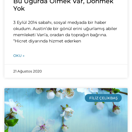
Bu Uğurda Ölmek Var, Dönmek
Yok
3 Eylül 2014 sabahı, sosyal medyada bir haber
okudum. Austin’de bir gönül erini uğurlamış abiler
memleketi Van’a, oradan da toprağın bağrına.
“Hicret diyarında hizmet ederken
OKU »
21 Ağustos 2020
FILIZ ÇELIKBAŞ