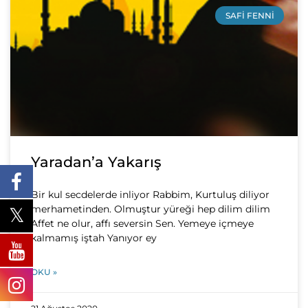
SAFI FENNI
Yaradan’a Yakarış
Bir kul secdelerde inliyor Rabbim, Kurtuluş diliyor
merhametinden. Olmuştur yüreği hep dilim dilim
Affet ne olur, affı seversin Sen. Yemeye içmeye
kalmamış iştah Yanıyor ey
OKU »