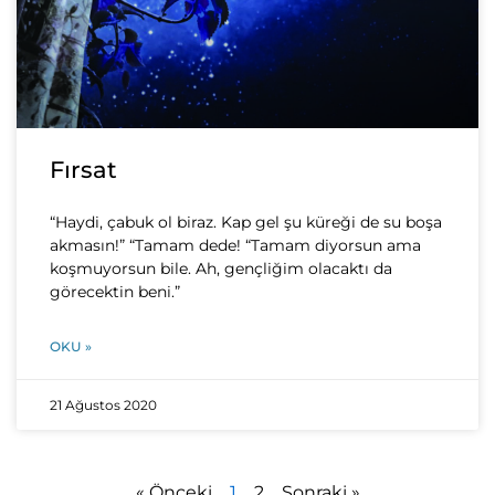
Fırsat
“Haydi, çabuk ol biraz. Kap gel şu küreği de su boşa
akmasın!” “Tamam dede! “Tamam diyorsun ama
koşmuyorsun bile. Ah, gençliğim olacaktı da
görecektin beni.”
OKU »
21 Ağustos 2020
« Önceki
1
2
Sonraki »