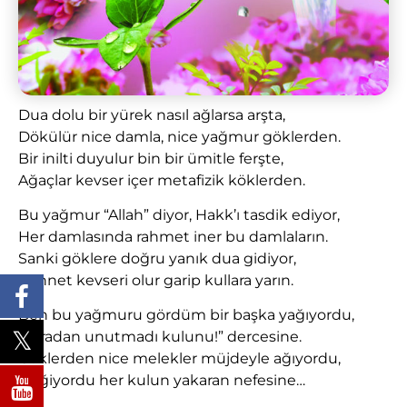
Dua dolu bir yürek nasıl ağlarsa arşta,
Dökülür nice damla, nice yağmur göklerden.
Bir inilti duyulur bin bir ümitle ferşte,
Ağaçlar kevser içer metafizik köklerden.
Bu yağmur “Allah” diyor, Hakk’ı tasdik ediyor,
Her damlasında rahmet iner bu damlaların.
Sanki göklere doğru yanık dua gidiyor,
Cennet kevseri olur garip kullara yarın.
Ben bu yağmuru gördüm bir başka yağıyordu,
“Yaradan unutmadı kulunu!” dercesine.
Göklerden nice melekler müjdeyle ağıyordu,
Değiyordu her kulun yakaran nefesine…