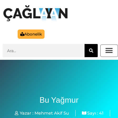
Abonelik
Bu Yağmur
Yazar :
Mehmet Akif Su
Sayı :
41