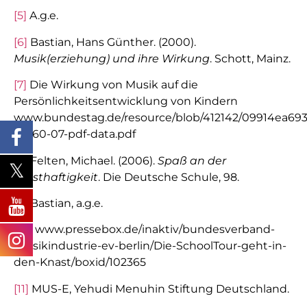
[5]
A.g.e.
[6]
Bastian, Hans Günther. (2000).
Musik(erziehung) und ihre Wirkung
. Schott, Mainz.
[7]
Die Wirkung von Musik auf die
Persönlichkeitsentwicklung von Kindern
www.bundestag.de/resource/blob/412142/09914ea6
9-060-07-pdf-data.pdf
[8]
Felten, Michael. (2006).
Spaß an der
Ernsthaftigkeit
. Die Deutsche Schule, 98.
[9]
Bastian, a.g.e.
[10]
www.pressebox.de/inaktiv/bundesverband-
musikindustrie-ev-berlin/Die-SchoolTour-geht-in-
den-Knast/boxid/102365
[11]
MUS-E, Yehudi Menuhin Stiftung Deutschland.