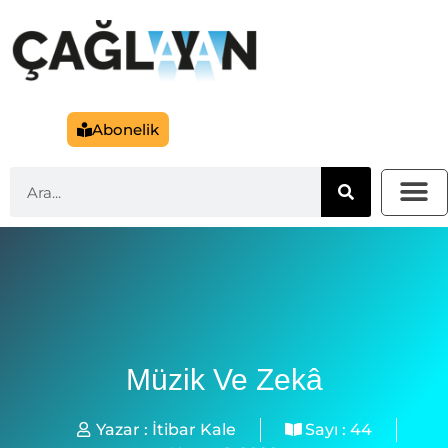
Abonelik
Müzik Ve Zekâ
Yazar :
İtibar Kale
Sayı :
44