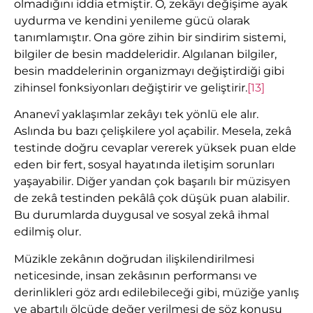
olmadığını iddia etmiştir. O
,
zekâyı değişime ayak
uydurma ve kendini yenileme gücü olarak
tanımlamıştır. Ona göre zihin bir sindirim sistemi,
bilgiler de besin maddeleridir. Algılanan bilgiler,
besin maddelerinin organizmayı değiştirdiği gibi
zihinsel fonksiyonları değiştirir ve geliştirir.
[13]
Ananevî yaklaşımlar zekâyı tek yönlü ele alır.
Aslında bu bazı çelişkilere yol açabilir. Mesela, zekâ
testinde doğru cevaplar vererek yüksek puan elde
eden bir fert, sosyal hayatında iletişim sorunları
yaşayabilir. Diğer yandan çok başarılı bir müzisyen
de zekâ testinden pekâlâ çok düşük puan alabilir.
Bu durumlarda duygusal ve sosyal zekâ ihmal
edilmiş olur.
Müzikle zekânın doğrudan ilişkilendirilmesi
neticesinde, insan zekâsının performansı ve
derinlikleri göz ardı edilebileceği gibi, müziğe yanlış
ve abartılı ölçüde değer verilmesi de söz konusu