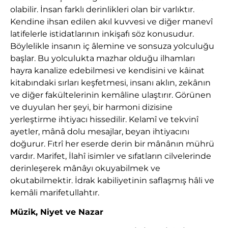
olabilir. İnsan farklı derinlikleri olan bir varlıktır.
Kendine ihsan edilen akıl kuvvesi ve diğer manevî
latifelerle istidatlarının inkişafı söz konusudur.
Böylelikle insanın iç âlemine ve sonsuza yolculuğu
başlar. Bu yolculukta mazhar olduğu ilhamları
hayra kanalize edebilmesi ve kendisini ve kâinat
kitabındaki sırları keşfetmesi, insanı aklın, zekânın
ve diğer fakültelerinin kemâline ulaştırır. Görünen
ve duyulan her şeyi, bir harmoni dizisine
yerleştirme ihtiyacı hissedilir. Kelamî ve tekvinî
ayetler, mânâ dolu mesajlar, beyan ihtiyacını
doğurur. Fıtrî her eserde derin bir mânânın mührü
vardır. Marifet, İlahî isimler ve sıfatların cilvelerinde
derinleşerek mânâyı okuyabilmek ve
okutabilmektir. İdrak kabiliyetinin saflaşmış hâli ve
kemâli marifetullahtır.
Müzik, Niyet ve Nazar