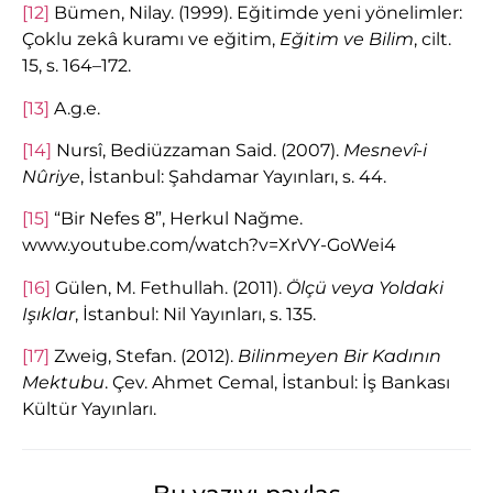
[12]
Bümen, Nilay. (1999). Eğitimde yeni yönelimler:
Çoklu zekâ kuramı ve eğitim,
Eğitim ve Bilim
, cilt.
15, s. 164–172.
[13]
A.g.e.
[14]
Nursî, Bediüzzaman Said. (2007).
Mesnevî-i
Nûriye
, İstanbul: Şahdamar Yayınları, s. 44.
[15]
“Bir Nefes 8”, Herkul Nağme.
www.youtube.com/watch?v=XrVY-GoWei4
[16]
Gülen, M. Fethullah. (2011).
Ölçü veya Yoldaki
Işıklar
, İstanbul: Nil Yayınları, s. 135.
[17]
Zweig, Stefan. (2012).
Bilinmeyen Bir Kadının
Mektubu
. Çev. Ahmet Cemal, İstanbul: İş Bankası
Kültür Yayınları.