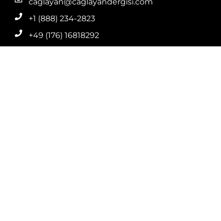
caglayan@caglayandergisi.com
+1 (888) 234-2823
+49 (176) 16818292