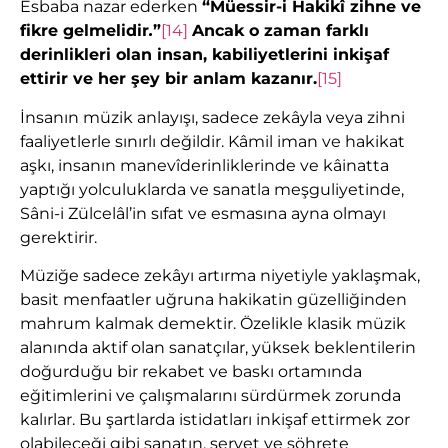
Esbaba nazar ederken
“Müessir-i Hakikî zihne ve
fikre gelmelidir
.
”
[14]
Ancak o zaman farklı
derinlikleri olan insan, kabiliyetlerini inkişaf
ettirir ve her şey bir anlam kazanır
.
[15]
İnsanın müzik anlayışı, sadece zekâyla veya zihni
faaliyetlerle sınırlı değildir. Kâmil iman ve hakikat
aşkı, insanın manevîderinliklerinde ve kâinatta
yaptığı yolculuklarda ve sanatla meşguliyetinde,
Sâni-i Zülcelâl’in sıfat ve esmasına ayna olmayı
gerektirir.
Müziğe sadece zekâyı artırma niyetiyle yaklaşmak,
basit menfaatler uğruna hakikatin güzelliğinden
mahrum kalmak demektir. Özelikle klasik müzik
alanında aktif olan sanatçılar, yüksek beklentilerin
doğurduğu bir rekabet ve baskı ortamında
eğitimlerini ve çalışmalarını sürdürmek zorunda
kalırlar. Bu şartlarda istidatları inkişaf ettirmek zor
olabileceği gibi sanatın, servet ve şöhrete