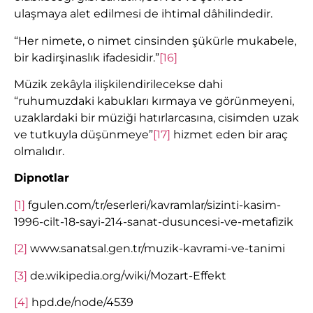
ulaşmaya alet edilmesi de ihtimal dâhilindedir.
“Her nimete, o nimet cinsinden şükürle mukabele,
bir kadirşinaslık ifadesidir.”
[16]
Müzik zekâyla ilişkilendirilecekse dahi
“ruhumuzdaki kabukları kırmaya ve görünmeyeni,
uzaklardaki bir müziği hatırlarcasına, cisimden uzak
ve tutkuyla düşünmeye”
[17]
hizmet eden bir araç
olmalıdır.
Dipnotlar
[1]
fgulen.com/tr/eserleri/kavramlar/sizinti-kasim-
1996-cilt-18-sayi-214-sanat-dusuncesi-ve-metafizik
[2]
www.sanatsal.gen.tr/muzik-kavrami-ve-tanimi
[3]
de.wikipedia.org/wiki/Mozart-Effekt
[4]
hpd.de/node/4539