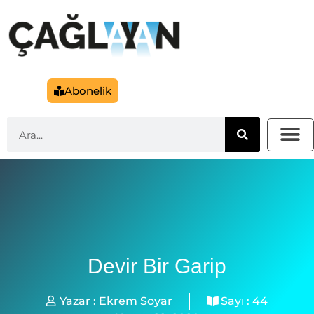
Abonelik
Devir Bir Garip
Yazar :
Ekrem Soyar
Sayı :
44