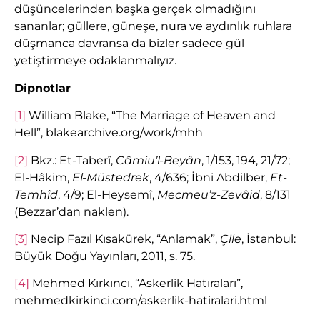
düşüncelerinden başka gerçek olmadığını
sananlar; güllere, güneşe, nura ve aydınlık ruhlara
düşmanca davransa da bizler sadece gül
yetiştirmeye odaklanmalıyız.
Dipnotlar
[1]
William Blake, “The Marriage of Heaven and
Hell”, blakearchive.org/work/mhh
[2]
Bkz.: Et-Taberî,
Câmiu’l-Beyân
, 1/153, 194, 21/72;
El-Hâkim,
El-Müstedrek
, 4/636; İbni Abdilber,
Et-
Temhîd
, 4/9; El-Heysemî,
Mecmeu’z-Zevâid
, 8/131
(Bezzar’dan naklen).
[3]
Necip Fazıl Kısakürek, “Anlamak”,
Çile
, İstanbul:
Büyük Doğu Yayınları, 2011, s. 75.
[4]
Mehmed Kırkıncı, “Askerlik Hatıraları”,
mehmedkirkinci.com/askerlik-hatiralari.html