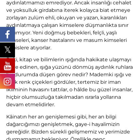
aydınlatmamızı emrediyor. Ancak insanlığı cehalet
ve yoksulluk girdabına iterek kolayca biat etmeye
zorlayan zulüm ehli, okuyan ve yazan, karanlıkları
aydınlatmaya çalışan kimselere düşmanlıkta sınır
tanımıyor. Yeni doğmuş bebekleri, felçli, yaşlı
kimseleri, kanser hastalarını ve masum kimseleri
hapislere atıyorlar.
Peki, kitap ve bilimlerin ışığında hakikate ulaşmayı
gaye edinen, ışığa yüzünü dönmüş aydınlık ruhlara
bu durumda düşen görev nedir? Mademki ışığı ve
renk renk çiçekleri gördüler, tertemiz bir iman
ikliminin havasını tattılar, o hâlde bu güzel insanlar,
hiçbir olumsuzluğa takılmadan ısrarla yollarına
devam etmelidirler.
Kâinatın her an genişlemesi gibi, her an bilgi
dağarcığımızı genişletmek, gaye-i hayalimizin
gereğidir. Bizden sürekli gelişmemiz ve yerimizde
durmamamız bekleniyor. Özellikle genç