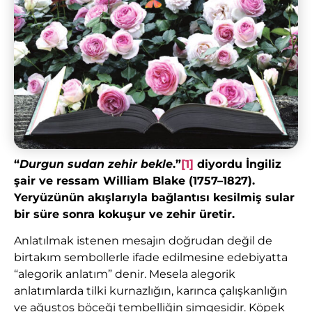
“
Durgun sudan zehir bekle
.”
[1]
diyordu İngiliz
şair ve ressam William Blake (1757–1827).
Yeryüzünün akışlarıyla bağlantısı kesilmiş sular
bir süre sonra kokuşur ve zehir üretir.
Anlatılmak istenen mesajın doğrudan değil de
birtakım sembollerle ifade edilmesine edebiyatta
“alegorik anlatım” denir. Mesela alegorik
anlatımlarda tilki kurnazlığın, karınca çalışkanlığın
ve ağustos böceği tembelliğin simgesidir. Köpek