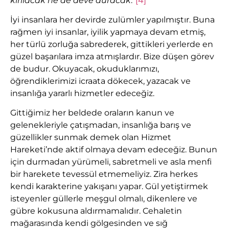
kırılacak ne de deve duracak
.”
[4]
İyi insanlara her devirde zulümler yapılmıştır. Buna
rağmen iyi insanlar, iyilik yapmaya devam etmiş,
her türlü zorluğa sabrederek, gittikleri yerlerde en
güzel başarılara imza atmışlardır. Bize düşen görev
de budur. Okuyacak, okuduklarımızı,
öğrendiklerimizi icraata dökecek, yazacak ve
insanlığa yararlı hizmetler edeceğiz.
Gittiğimiz her beldede oraların kanun ve
gelenekleriyle çatışmadan, insanlığa barış ve
güzellikler sunmak demek olan Hizmet
Hareketi’nde aktif olmaya devam edeceğiz. Bunun
için durmadan yürümeli, sabretmeli ve asla menfi
bir harekete tevessül etmemeliyiz. Zira herkes
kendi karakterine yakışanı yapar. Gül yetiştirmek
isteyenler güllerle meşgul olmalı, dikenlere ve
gübre kokusuna aldırmamalıdır. Cehaletin
mağarasında kendi gölgesinden ve sığ