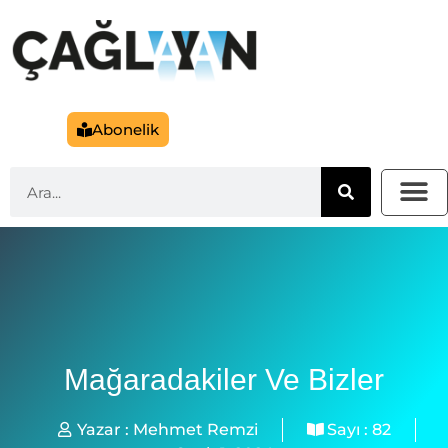
Abonelik
Mağaradakiler Ve Bizler
Yazar :
Mehmet Remzi
Sayı :
82