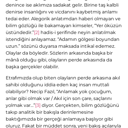
denince ise aklımıza sadakat gelir. Birine taş kalbli
denirse insanlığını ve vicdanını kaybetmiş anlamı
tedai eder. Alegorik anlatımdan haberi olmayan ve
bilim gözlüğü ile bakamayan kimseler, “Yer öküzün
üstündedir.”
[2]
hadis-i şerifinde neyin anlatılmak
istendiğini anlayamaz. “Adamın gölgesi boyundan
uzun.” sözünü duyarsa maksada intikal edemez.
Olaylar da böyledir. Sözlerin arkasında başka bir
mânâ olduğu gibi, olayların perde arkasında da
başka gerçekler olabilir.
Etrafımızda olup biten olayların perde arkasına akıl
sahibi olduğunu iddia eden kaç insan muttali
olabiliyor? Necip Fazıl, “Anlamak yok çocuğum,
anlar gibi olmak var / Akıl için son çare, saçlarını
yolmak var…”
[3]
diyor. Gerçekten, bilim gözlüğünü
takıp analitik bir bakışla derinlemesine
baktığımızda bir gerçeği anlamaya başlıyor gibi
oluruz. Fakat bir müddet sonra, yeni bakış açılarıyla