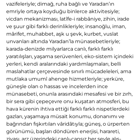
vazifeleriyle; dimağ, ruha bağlı ve Yaradan’ın
emriyle ortaya koyduğu binlerce aktivitesiyle;
vicdan mekanizması, latîfe-i rabbâniye, zihin, irade
ve şuur gibi farklı derinlikleriyle; insanoğlu, iman,
mârifet, muhabbet, aşk u şevk, kurbet, vuslat
unvanları altında Yaradan’la münasebetleriyle;
karada-denizde milyarlarca canlı, farklı farklı
yaratılışları, yaşama serüvenleri, eko-sistem içindeki
yerleri, kendi aralarındaki yardımlaşmaları, belli
maslahatlar çerçevesinde sınırlı mücadeleleri, ama
mutlaka umumî ahenge hizmetleriyle; yerküre,
güneşle olan o hassas ve incelerden ince
münasebeti, onunla arasındaki mesafesi ve bir zırh,
bir sera gibi çepeçevre onu kuşatan atmosferi, bu
hava kürenin ihtiva ettiği farklı farklı nispetlerdeki
gazları, yaşamaya müsait konumu, donanımı ve
bağrından fışkırtılan vâridâtıyla; güneş, o ürperten
görünümü, başları döndüren enerjisi, harareti,
ziyası, arz üzerindeki canlı-cansız her şeyle alış-