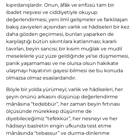
kıpırdanışlardır. Onun, âfâk ve enfüsü tam bir
ibadet neşvesi ve ciddiyetiyle okuyup
değerlendirmesi, yeni ilmî gelişmeler ve farklılaşan
bakış zaviyeleri açısından varlık ve hâdiseleri bir kez
daha gözden geçirmesi, bunları yaparken de
karşılaştığı bütün sıkıntılara katlanması; kararlı
tavırları, beyin sancısı; bir kısım muğlak ve mudil
meselelerle yüz yüze geldiğinde ye’se düşmemesi,
panik yaşamaması ve ne olursa olsun hakikate
ulaşmayı hayatının gayesi bilmesi ise bu konuda
olmazsa olmaz esaslardandır.
Böyle bir yolda yürümeyi; varlık ve hâdiseleri, her
şeyin önünü arkasını düşünüp değerlendirme
mânâsına “tedebbür”, her zaman beyin fırtınası
ölçüsünde mürekkep düşünme de
diyebileceğimiz “tefekkür”, her nesneyi ve her
hâdiseyi basîretin engin ufkunda test etme
mânâsında “tebassur” ve durma-dinlenme