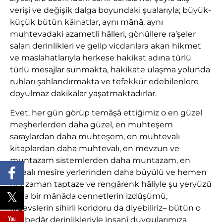
verişi ve değişik dalga boyundaki şualarıyla; büyük-
küçük bütün kâinatlar, aynı mânâ, aynı
muhtevadaki azametli hâlleri, gönüllere ra’şeler
salan derinlikleri ve gelip vicdanlara akan hikmet
ve maslahatlarıyla herkese hakikat adına türlü
türlü mesajlar sunmakta, hakikate ulaşma yolunda
ruhları şahlandırmakta ve tefekkür edebilenlere
doyulmaz dakikalar yaşatmaktadırlar.
Evet, her gün görüp temâşâ ettiğimiz o en güzel
meşherlerden daha güzel, en muhteşem
saraylardan daha muhteşem, en muhtevalı
kitaplardan daha muhtevalı, en mevzun ve
muntazam sistemlerden daha muntazam, en
şaşaalı mesîre yerlerinden daha büyülü ve hemen
her zaman taptaze ve rengârenk hâliyle şu yeryüzü
–ona bir mânâda cennetlerin izdüşümü,
firdevslerin sihirli koridoru da diyebiliriz– bütün o
cazibedâr derinlikleriyle insanî duygularımıza