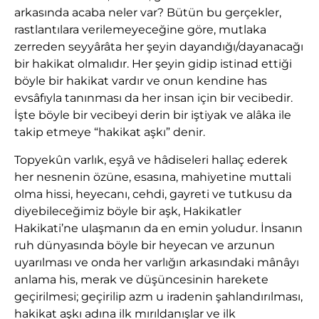
arkasında acaba neler var? Bütün bu gerçekler,
rastlantılara verilemeyeceğine göre, mutlaka
zerreden seyyârâta her şeyin dayandığı/dayanacağı
bir hakikat olmalıdır. Her şeyin gidip istinad ettiği
böyle bir hakikat vardır ve onun kendine has
evsâfıyla tanınması da her insan için bir vecibedir.
İşte böyle bir vecibeyi derin bir iştiyak ve alâka ile
takip etmeye “hakikat aşkı” denir.
Topyekûn varlık, eşyâ ve hâdiseleri hallaç ederek
her nesnenin özüne, esasına, mahiyetine muttali
olma hissi, heyecanı, cehdi, gayreti ve tutkusu da
diyebileceğimiz böyle bir aşk, Hakikatler
Hakikati’ne ulaşmanın da en emin yoludur. İnsanın
ruh dünyasında böyle bir heyecan ve arzunun
uyarılması ve onda her varlığın arkasındaki mânâyı
anlama his, merak ve düşüncesinin harekete
geçirilmesi; geçirilip azm u iradenin şahlandırılması,
hakikat aşkı adına ilk mırıldanışlar ve ilk