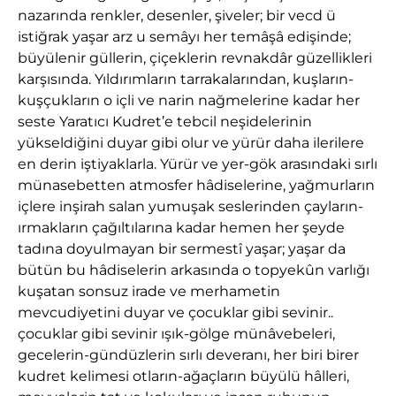
nazarında renkler, desenler, şiveler; bir vecd ü
istiğrak yaşar arz u semâyı her temâşâ edişinde;
büyülenir güllerin, çiçeklerin revnakdâr güzellikleri
karşısında. Yıldırımların tarrakalarından, kuşların-
kuşçukların o içli ve narin nağmelerine kadar her
seste Yaratıcı Kudret’e tebcil neşidelerinin
yükseldiğini duyar gibi olur ve yürür daha ilerilere
en derin iştiyaklarla. Yürür ve yer-gök arasındaki sırlı
münasebetten atmosfer hâdiselerine, yağmurların
içlere inşirah salan yumuşak seslerinden çayların-
ırmakların çağıltılarına kadar hemen her şeyde
tadına doyulmayan bir sermestî yaşar; yaşar da
bütün bu hâdiselerin arkasında o topyekûn varlığı
kuşatan sonsuz irade ve merhametin
mevcudiyetini duyar ve çocuklar gibi sevinir..
çocuklar gibi sevinir ışık-gölge münâvebeleri,
gecelerin-gündüzlerin sırlı deveranı, her biri birer
kudret kelimesi otların-ağaçların büyülü hâlleri,