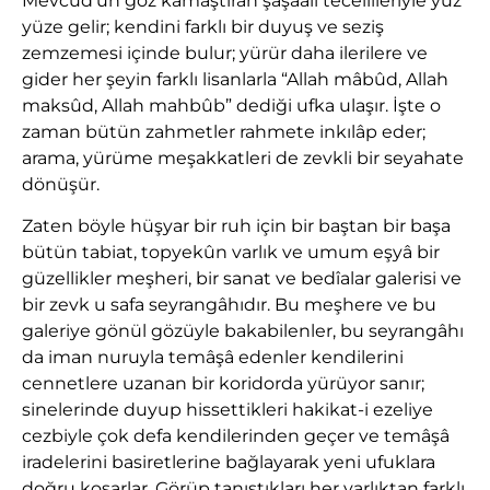
Mevcud’un göz kamaştıran şaşaalı tecellileriyle yüz
yüze gelir; kendini farklı bir duyuş ve seziş
zemzemesi içinde bulur; yürür daha ilerilere ve
gider her şeyin farklı lisanlarla “Allah mâbûd, Allah
maksûd, Allah mahbûb” dediği ufka ulaşır. İşte o
zaman bütün zahmetler rahmete inkılâp eder;
arama, yürüme meşakkatleri de zevkli bir seyahate
dönüşür.
Zaten böyle hüşyar bir ruh için bir baştan bir başa
bütün tabiat, topyekûn varlık ve umum eşyâ bir
güzellikler meşheri, bir sanat ve bedîalar galerisi ve
bir zevk u safa seyrangâhıdır. Bu meşhere ve bu
galeriye gönül gözüyle bakabilenler, bu seyrangâhı
da iman nuruyla temâşâ edenler kendilerini
cennetlere uzanan bir koridorda yürüyor sanır;
sinelerinde duyup hissettikleri hakikat-i ezeliye
cezbiyle çok defa kendilerinden geçer ve temâşâ
iradelerini basiretlerine bağlayarak yeni ufuklara
doğru koşarlar. Görüp tanıştıkları her varlıktan farklı