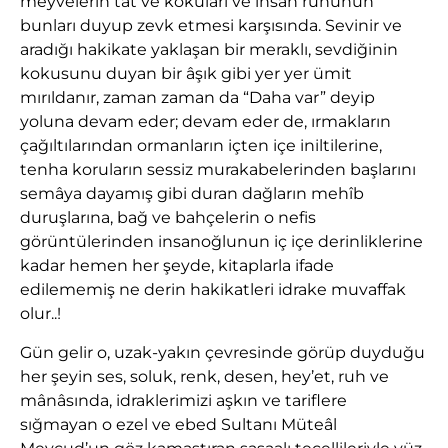
meyvelerin tat ve kokuları ve insan ruhunun
bunları duyup zevk etmesi karşısında. Sevinir ve
aradığı hakikate yaklaşan bir meraklı, sevdiğinin
kokusunu duyan bir âşık gibi yer yer ümit
mırıldanır, zaman zaman da “Daha var” deyip
yoluna devam eder; devam eder de, ırmakların
çağıltılarından ormanların içten içe iniltilerine,
tenha koruların sessiz murakabelerinden başlarını
semâya dayamış gibi duran dağların mehîb
duruşlarına, bağ ve bahçelerin o nefis
görüntülerinden insanoğlunun iç içe derinliklerine
kadar hemen her şeyde, kitaplarla ifade
edilememiş ne derin hakikatleri idrake muvaffak
olur..!
Gün gelir o, uzak-yakın çevresinde görüp duyduğu
her şeyin ses, soluk, renk, desen, hey’et, ruh ve
mânâsında, idraklerimizi aşkın ve tariflere
sığmayan o ezel ve ebed Sultanı Müteâl