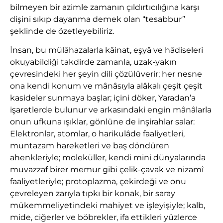
bilmeyen bir azimle zamanın çıldırtıcılığına karşı
dişini sıkıp dayanma demek olan “tesabbur”
şeklinde de özetleyebiliriz.
İnsan, bu mülâhazalarla kâinat, eşyâ ve hâdiseleri
okuyabildiği takdirde zamanla, uzak-yakın
çevresindeki her şeyin dili çözülüverir; her nesne
ona kendi konum ve mânâsıyla alâkalı çeşit çeşit
kasideler sunmaya başlar; içini döker, Yaradan’a
işaretlerde bulunur ve arkasındaki engin mânâlarla
onun ufkuna ışıklar, gönlüne de inşirahlar salar:
Elektronlar, atomlar, o harikulâde faaliyetleri,
muntazam hareketleri ve baş döndüren
ahenkleriyle; moleküller, kendi mini dünyalarında
muvazzaf birer memur gibi çelik-çavak ve nizamî
faaliyetleriyle; protoplazma, çekirdeği ve onu
çevreleyen zarıyla tıpkı bir konak, bir saray
mükemmeliyetindeki mahiyet ve işleyişiyle; kalb,
mide, ciğerler ve böbrekler, ifa ettikleri yüzlerce