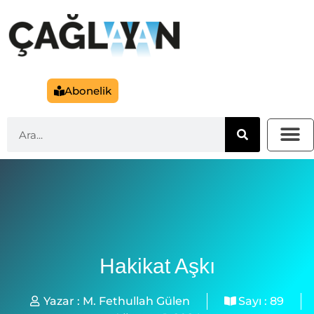
Abonelik
Hakikat Aşkı
Yazar :
M. Fethullah Gülen
Sayı :
89