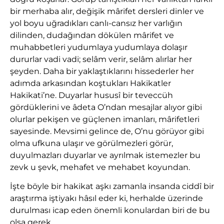
bir merhaba alır, değişik mârifet dersleri dinler ve
yol boyu uğradıkları canlı-cansız her varlığın
dilinden, dudağından dökülen mârifet ve
muhabbetleri yudumlaya yudumlaya dolaşır
dururlar vadi vadi; selâm verir, selâm alırlar her
şeyden. Daha bir yaklaştıklarını hissederler her
adımda arkasından koştukları Hakikatler
Hakikati’ne. Duyarlar hususî bir teveccüh
gördüklerini ve âdeta O’ndan mesajlar alıyor gibi
olurlar pekişen ve güçlenen imanları, mârifetleri
sayesinde. Mevsimi gelince de, O’nu görüyor gibi
olma ufkuna ulaşır ve görülmezleri görür,
duyulmazları duyarlar ve ayrılmak istemezler bu
zevk u şevk, mehafet ve mehabet koyundan.
İşte böyle bir hakikat aşkı zamanla insanda ciddî bir
araştırma iştiyakı hâsıl eder ki, herhalde üzerinde
durulması icap eden önemli konulardan biri de bu
olsa gerek…