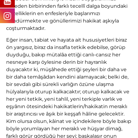
akseden birbirinden farklı tecellî dalga boyundaki
güzelliklerin en enfesleriyle başlarımızı
döndürmekte ve gönüllerimizi hakikat aşkıyla
coşturmaktadır.
Eğer insan, tabiat ve hayata ait hususiyetleri biraz
ön yargısız, biraz da insafla tetkik edebilse, görüp
duyduğu, bakıp mütalâa ettiği canlı-cansız her
nesneye karşı öylesine derin bir hayranlık
duyacaktır ki, müşâhede ettiği şeyleri bir daha ve
bir daha temâşâdan kendini alamayacak; belki de,
bir sevdalı gibi sürekli varlığın özüne ulaşma
hülyalarıyla oturup kalkacaktır; oturup kalkacak ve
her yeni tetkik, yeni tahlil, yeni terkiple varlık ve
eşyânın ötesindeki hakikatlerin/hakikatin meraklı
bir araştırıcısı ve âşık bir keşşafı hâline gelecektir.
Kim olursa olsun, kâinat ve içindekilere böyle bakıp
böyle yorumlayan her meraklı ve hüşyar dimağ,
farklı görür gördüğü her şeyi; başkalaşır onun