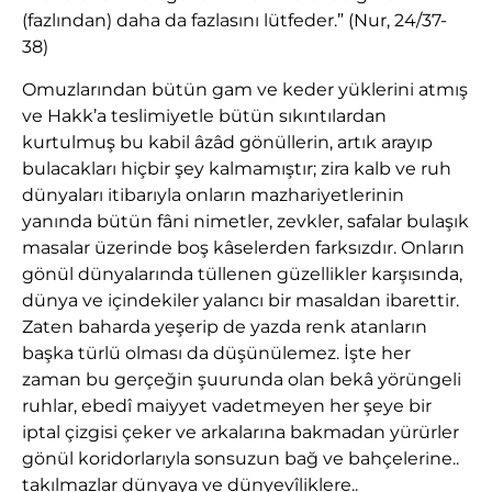
(fazlından) daha da fazlasını lütfeder.” (Nur, 24/37-
38)
Omuzlarından bütün gam ve keder yüklerini atmış
ve Hakk’a teslimiyetle bütün sıkıntılardan
kurtulmuş bu kabil âzâd gönüllerin, artık arayıp
bulacakları hiçbir şey kalmamıştır; zira kalb ve ruh
dünyaları itibarıyla onların mazhariyetlerinin
yanında bütün fâni nimetler, zevkler, safalar bulaşık
masalar üzerinde boş kâselerden farksızdır. Onların
gönül dünyalarında tüllenen güzellikler karşısında,
dünya ve içindekiler yalancı bir masaldan ibarettir.
Zaten baharda yeşerip de yazda renk atanların
başka türlü olması da düşünülemez. İşte her
zaman bu gerçeğin şuurunda olan bekâ yörüngeli
ruhlar, ebedî maiyyet vadetmeyen her şeye bir
iptal çizgisi çeker ve arkalarına bakmadan yürürler
gönül koridorlarıyla sonsuzun bağ ve bahçelerine..
takılmazlar dünyaya ve dünyevîliklere..