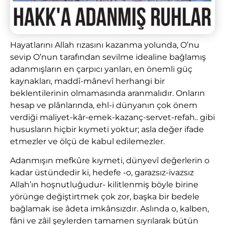
Hayatlarını Allah rızasını kazanma yolunda, O’nu
sevip O’nun tarafından sevilme idealine bağlamış
adanmışların en çarpıcı yanları, en önemli güç
kaynakları, maddî-mânevî herhangi bir
beklentilerinin olmamasında aranmalıdır. Onların
hesap ve plânlarında, ehl-i dünyanın çok önem
verdiği maliyet-kâr-emek-kazanç-servet-refah.. gibi
hususların hiçbir kıymeti yoktur; asla değer ifade
etmezler ve ölçü de kabul edilemezler.
Adanmışın mefkûre kıymeti, dünyevî değerlerin o
kadar üstündedir ki, hedefe -o, garazsız-ivazsız
Allah’ın hoşnutluğudur- kilitlenmiş böyle birine
yörünge değiştirtmek çok zor, başka bir bedele
bağlamak ise âdeta imkânsızdır. Aslında o, kalben,
fâni ve zâil şeylerden tamamen sıyrılarak bütün