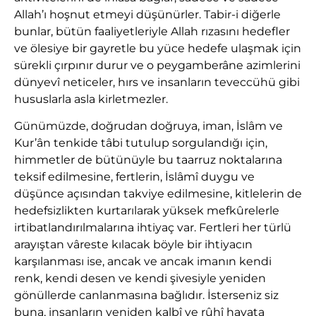
Allah’ı hoşnut etmeyi düşünürler. Tabir-i diğerle
bunlar, bütün faaliyetleriyle Allah rızasını hedefler
ve ölesiye bir gayretle bu yüce hedefe ulaşmak için
sürekli çırpınır durur ve o peygamberâne azimlerini
dünyevî neticeler, hırs ve insanların teveccühü gibi
hususlarla asla kirletmezler.
Günümüzde, doğrudan doğruya, iman, İslâm ve
Kur’ân tenkide tâbi tutulup sorgulandığı için,
himmetler de bütünüyle bu taarruz noktalarına
teksif edilmesine, fertlerin, İslâmî duygu ve
düşünce açısından takviye edilmesine, kitlelerin de
hedefsizlikten kurtarılarak yüksek mefkûrelerle
irtibatlandırılmalarına ihtiyaç var. Fertleri her türlü
arayıştan vâreste kılacak böyle bir ihtiyacın
karşılanması ise, ancak ve ancak imanın kendi
renk, kendi desen ve kendi şivesiyle yeniden
gönüllerde canlanmasına bağlıdır. İsterseniz siz
buna, insanların yeniden kalbî ve rûhî hayata