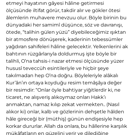
etmeyi hayatının gâyesi hâline getirmesi
ölçüsünde iltifat görür, takdir alır ve gökler ötesi
âlemlerin muhavere mevzuu olur. Böyle birinin bu
dünyadaki her samimî düşünce, söz ve davranışı,
ötede, “talihin gülen yüzü” diyebileceğimiz ışıktan
bir atmosfere dönüşerek, kaderinin tebessümler
yağdıran sahifeleri hâline gelecektir. Yelkenlerini ak
bahtının rüzgârlarıyla doldurmuş işte böyle bir
talihli, O’na tahsis-i nazar etmesi ölçüsünde yüzer
hususî teveccüh esintileriyle ve hiçbir şeye
takılmadan hep O’na doğru. Böyleleriyle alâkalı
Kur’ân’ın ortaya koyduğu resim temâşâya değer
bir resimdir: “Onlar öyle bahtiyar yiğitlerdir ki, ne
ticaret, ne alışveriş alıkoymaz onları Hakk’ı
anmaktan, namaz kılıp zekat vermekten.. (Nasıl
alıkor ki) onlar, kalb ve gözlerinin dehşetle hâlden
hâle gireceği bir (müthiş) günün endişesiyle hep
korkar dururlar. Allah da onlara, bu hâllerine karşılık
mükâfatların en güzelini verir ve dilediğine