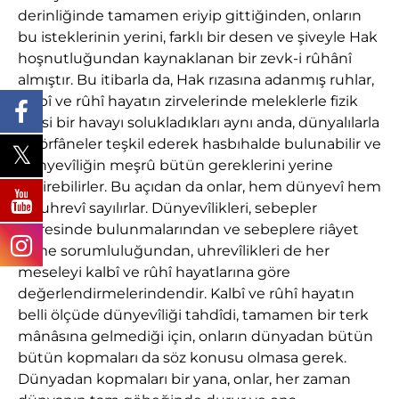
derinliğinde tamamen eriyip gittiğinden, onların
bu isteklerinin yerini, farklı bir desen ve şiveyle Hak
hoşnutluğundan kaynaklanan bir zevk-i rûhânî
almıştır. Bu itibarla da, Hak rızasına adanmış ruhlar,
kalbî ve rûhî hayatın zirvelerinde meleklerle fizik
ötesi bir havayı solukladıkları aynı anda, dünyalılarla
da örfâneler teşkil ederek hasbıhalde bulunabilir ve
dünyevîliğin meşrû bütün gereklerini yerine
getirebilirler. Bu açıdan da onlar, hem dünyevî hem
de uhrevî sayılırlar. Dünyevîlikleri, sebepler
dairesinde bulunmalarından ve sebeplere riâyet
etme sorumluluğundan, uhrevîlikleri de her
meseleyi kalbî ve rûhî hayatlarına göre
değerlendirmelerindendir. Kalbî ve rûhî hayatın
belli ölçüde dünyevîliği tahdîdi, tamamen bir terk
mânâsına gelmediği için, onların dünyadan bütün
bütün kopmaları da söz konusu olmasa gerek.
Dünyadan kopmaları bir yana, onlar, her zaman