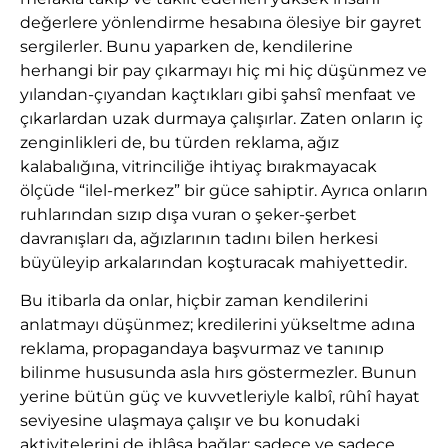
değerlere yönlendirme hesabına ölesiye bir gayret
sergilerler. Bunu yaparken de, kendilerine
herhangi bir pay çıkarmayı hiç mi hiç düşünmez ve
yılandan-çıyandan kaçtıkları gibi şahsî menfaat ve
çıkarlardan uzak durmaya çalışırlar. Zaten onların iç
zenginlikleri de, bu türden reklama, ağız
kalabalığına, vitrinciliğe ihtiyaç bırakmayacak
ölçüde “ilel-merkez” bir güce sahiptir. Ayrıca onların
ruhlarından sızıp dışa vuran o şeker-şerbet
davranışları da, ağızlarının tadını bilen herkesi
büyüleyip arkalarından koşturacak mahiyettedir.
Bu itibarla da onlar, hiçbir zaman kendilerini
anlatmayı düşünmez; kredilerini yükseltme adına
reklama, propagandaya başvurmaz ve tanınıp
bilinme hususunda asla hırs göstermezler. Bunun
yerine bütün güç ve kuvvetleriyle kalbî, rûhî hayat
seviyesine ulaşmaya çalışır ve bu konudaki
aktivitelerini de ihlâsa bağlar; sadece ve sadece