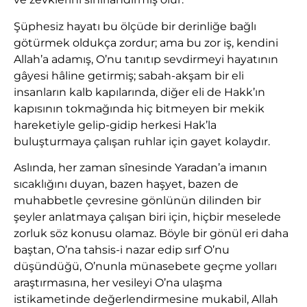
Şüphesiz hayatı bu ölçüde bir derinliğe bağlı
götürmek oldukça zordur; ama bu zor iş, kendini
Allah’a adamış, O’nu tanıtıp sevdirmeyi hayatının
gâyesi hâline getirmiş; sabah-akşam bir eli
insanların kalb kapılarında, diğer eli de Hakk’ın
kapısının tokmağında hiç bitmeyen bir mekik
hareketiyle gelip-gidip herkesi Hak’la
buluşturmaya çalışan ruhlar için gayet kolaydır.
Aslında, her zaman sînesinde Yaradan’a imanın
sıcaklığını duyan, bazen haşyet, bazen de
muhabbetle çevresine gönlünün dilinden bir
şeyler anlatmaya çalışan biri için, hiçbir meselede
zorluk söz konusu olamaz. Böyle bir gönül eri daha
baştan, O’na tahsis-i nazar edip sırf O’nu
düşündüğü, O’nunla münasebete geçme yolları
araştırmasına, her vesileyi O’na ulaşma
istikametinde değerlendirmesine mukabil, Allah