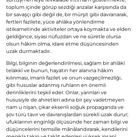
toplum içinde görüp sezdiği arızalar karşısında da
bir savaşçı gibi değil de, bir mürşit gibi davranarak,
fertleri fazilete, yüce ahlâka yönlendirme
istikametinde aktiviteler ortaya koymakta ve elden
geldiğince, siyasi nüfuzdan ve ne sûretle olursa
olsun hâkim olma, idare etme düşüncesinden
uzak durmaktadır.
Bilgi, bilginin değerlendirilmesi, sağlam bir ahlâkî
telakkî ve bunun, hayatın her alanına hâkim
kılınması, imanlı fazilet ve onun vazgeçilmezliği..
gibi hususlar adanmış ruhların en önemli
derinliklerini teşkil eder. Onlar, yarınları ve
hususiyle de ahiretleri adına bir şey vadetmeyen
nam u nişan, çıkar eksenli soğuk propaganda ve
şov türü tavır ve davranışlardan sürekli uzak durur;
ufuklarının enginliği ölçüsünde her zaman bilgi ve
düşüncelerini temsille mânâlandırarak, kendilerini
merakla takip ve taklit edenleri yüksek insanî