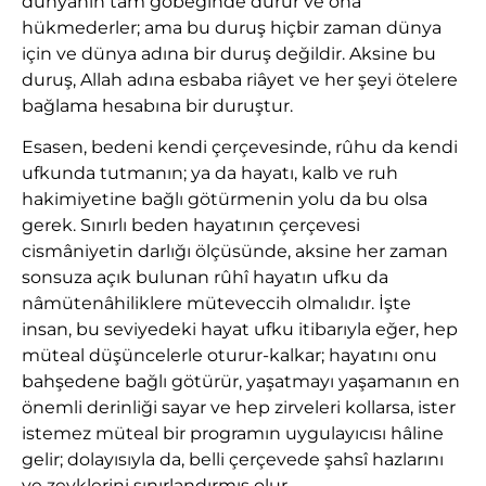
dünyanın tam göbeğinde durur ve ona
hükmederler; ama bu duruş hiçbir zaman dünya
için ve dünya adına bir duruş değildir. Aksine bu
duruş, Allah adına esbaba riâyet ve her şeyi ötelere
bağlama hesabına bir duruştur.
Esasen, bedeni kendi çerçevesinde, rûhu da kendi
ufkunda tutmanın; ya da hayatı, kalb ve ruh
hakimiyetine bağlı götürmenin yolu da bu olsa
gerek. Sınırlı beden hayatının çerçevesi
cismâniyetin darlığı ölçüsünde, aksine her zaman
sonsuza açık bulunan rûhî hayatın ufku da
nâmütenâhiliklere müteveccih olmalıdır. İşte
insan, bu seviyedeki hayat ufku itibarıyla eğer, hep
müteal düşüncelerle oturur-kalkar; hayatını onu
bahşedene bağlı götürür, yaşatmayı yaşamanın en
önemli derinliği sayar ve hep zirveleri kollarsa, ister
istemez müteal bir programın uygulayıcısı hâline
gelir; dolayısıyla da, belli çerçevede şahsî hazlarını
ve zevklerini sınırlandırmış olur.