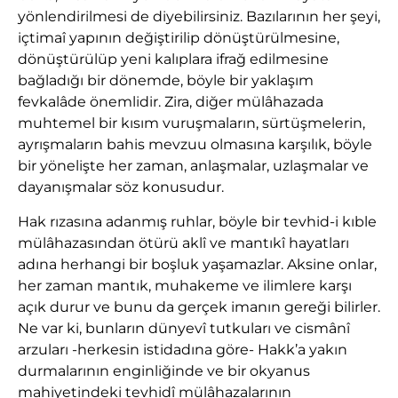
yönlendirilmesi de diyebilirsiniz. Bazılarının her şeyi,
içtimaî yapının değiştirilip dönüştürülmesine,
dönüştürülüp yeni kalıplara ifrağ edilmesine
bağladığı bir dönemde, böyle bir yaklaşım
fevkalâde önemlidir. Zira, diğer mülâhazada
muhtemel bir kısım vuruşmaların, sürtüşmelerin,
ayrışmaların bahis mevzuu olmasına karşılık, böyle
bir yönelişte her zaman, anlaşmalar, uzlaşmalar ve
dayanışmalar söz konusudur.
Hak rızasına adanmış ruhlar, böyle bir tevhid-i kıble
mülâhazasından ötürü aklî ve mantıkî hayatları
adına herhangi bir boşluk yaşamazlar. Aksine onlar,
her zaman mantık, muhakeme ve ilimlere karşı
açık durur ve bunu da gerçek imanın gereği bilirler.
Ne var ki, bunların dünyevî tutkuları ve cismânî
arzuları -herkesin istidadına göre- Hakk’a yakın
durmalarının enginliğinde ve bir okyanus
mahiyetindeki tevhidî mülâhazalarının