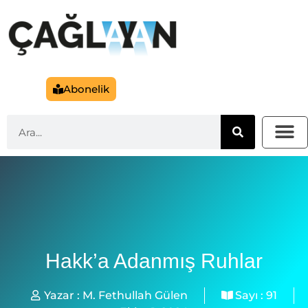
Abonelik
Hakk’a Adanmış Ruhlar
Yazar :
M. Fethullah Gülen
Sayı :
91