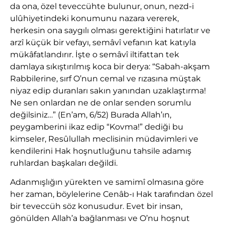
da ona, özel teveccühte bulunur, onun, nezd-i
ulûhiyetindeki konumunu nazara vererek,
herkesin ona saygılı olması gerektiğini hatırlatır ve
arzî küçük bir vefayı, semâvî vefanın kat katıyla
mükâfatlandırır. İşte o semâvî iltifattan tek
damlaya sıkıştırılmış koca bir derya: “Sabah-akşam
Rabbilerine, sırf O’nun cemal ve rızasına müştak
niyaz edip duranları sakın yanından uzaklaştırma!
Ne sen onlardan ne de onlar senden sorumlu
değilsiniz…” (En’am, 6/52) Burada Allah’ın,
peygamberini ikaz edip “Kovma!” dediği bu
kimseler, Resûlullah meclisinin müdavimleri ve
kendilerini Hak hoşnutluğunu tahsile adamış
ruhlardan başkaları değildi.
Adanmışlığın yürekten ve samimî olmasına göre
her zaman, böylelerine Cenâb-ı Hak tarafından özel
bir teveccüh söz konusudur. Evet bir insan,
gönülden Allah’a bağlanması ve O’nu hoşnut