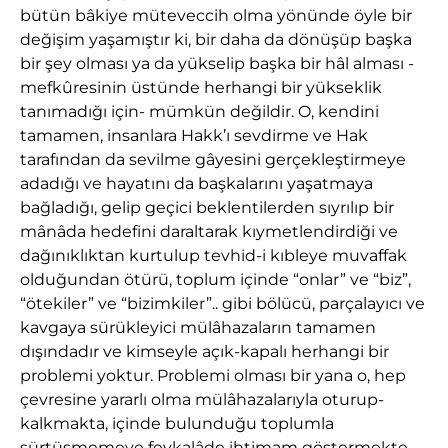
bütün bâkiye müteveccih olma yönünde öyle bir
değişim yaşamıştır ki, bir daha da dönüşüp başka
bir şey olması ya da yükselip başka bir hâl alması -
mefkûresinin üstünde herhangi bir yükseklik
tanımadığı için- mümkün değildir. O, kendini
tamamen, insanlara Hakk’ı sevdirme ve Hak
tarafından da sevilme gâyesini gerçekleştirmeye
adadığı ve hayatını da başkalarını yaşatmaya
bağladığı, gelip geçici beklentilerden sıyrılıp bir
mânâda hedefini daraltarak kıymetlendirdiği ve
dağınıklıktan kurtulup tevhid-i kıbleye muvaffak
olduğundan ötürü, toplum içinde “onlar” ve “biz”,
“ötekiler” ve “bizimkiler”.. gibi bölücü, parçalayıcı ve
kavgaya sürükleyici mülâhazaların tamamen
dışındadır ve kimseyle açık-kapalı herhangi bir
problemi yoktur. Problemi olması bir yana o, hep
çevresine yararlı olma mülâhazalarıyla oturup-
kalkmakta, içinde bulunduğu toplumla
sürtüşmemeye fevkalâde ihtimam göstermekte,