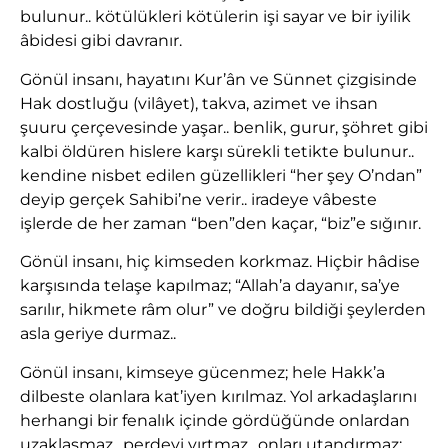
bulunur.. kötülükleri kötülerin işi sayar ve bir iyilik
âbidesi gibi davranır.
Gönül insanı, hayatını Kur’ân ve Sünnet çizgisinde
Hak dostluğu (vilâyet), takva, azimet ve ihsan
şuuru çerçevesinde yaşar.. benlik, gurur, şöhret gibi
kalbi öldüren hislere karşı sürekli tetikte bulunur..
kendine nisbet edilen güzellikleri “her şey O’ndan”
deyip gerçek Sahibi’ne verir.. iradeye vâbeste
işlerde de her zaman “ben”den kaçar, “biz”e sığınır.
Gönül insanı, hiç kimseden korkmaz. Hiçbir hâdise
karşısında telaşe kapılmaz; “Allah’a dayanır, sa’ye
sarılır, hikmete râm olur” ve doğru bildiği şeylerden
asla geriye durmaz..
Gönül insanı, kimseye gücenmez; hele Hakk’a
dilbeste olanlara kat’iyen kırılmaz. Yol arkadaşlarını
herhangi bir fenalık içinde gördüğünde onlardan
uzaklaşmaz.. perdeyi yırtmaz.. onları utandırmaz;