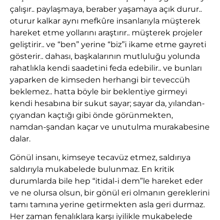
çalışır.. paylaşmaya, beraber yaşamaya açık durur..
oturur kalkar aynı mefkûre insanlarıyla müşterek
hareket etme yollarını araştırır.. müşterek projeler
geliştirir.. ve “ben” yerine “biz”i ikame etme gayreti
gösterir.. dahası, başkalarının mutluluğu yolunda
rahatlıkla kendi saadetini feda edebilir.. ve bunları
yaparken de kimseden herhangi bir teveccüh
beklemez.. hatta böyle bir beklentiye girmeyi
kendi hesabına bir sukut sayar; sayar da, yılandan-
çıyandan kaçtığı gibi önde görünmekten,
namdan-şandan kaçar ve unutulma murakabesine
dalar.
Gönül insanı, kimseye tecavüz etmez, saldırıya
saldırıyla mukabelede bulunmaz. En kritik
durumlarda bile hep “itidal-i dem”le hareket eder
ve ne olursa olsun, bir gönül eri olmanın gereklerini
tamı tamına yerine getirmekten asla geri durmaz.
Her zaman fenalıklara karşı iyilikle mukabelede