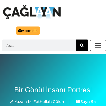
Abonelik
Bir Gönül İnsanı Portresi
Yazar :
M. Fethullah Gülen
Sayı :
94