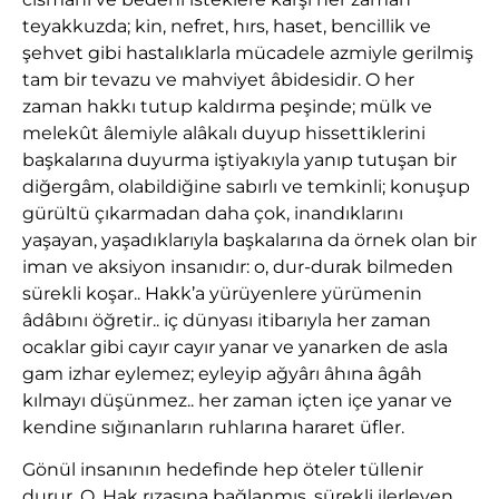
teyakkuzda; kin, nefret, hırs, haset, bencillik ve
şehvet gibi hastalıklarla mücadele azmiyle gerilmiş
tam bir tevazu ve mahviyet âbidesidir. O her
zaman hakkı tutup kaldırma peşinde; mülk ve
melekût âlemiyle alâkalı duyup hissettiklerini
başkalarına duyurma iştiyakıyla yanıp tutuşan bir
diğergâm, olabildiğine sabırlı ve temkinli; konuşup
gürültü çıkarmadan daha çok, inandıklarını
yaşayan, yaşadıklarıyla başkalarına da örnek olan bir
iman ve aksiyon insanıdır: o, dur-durak bilmeden
sürekli koşar.. Hakk’a yürüyenlere yürümenin
âdâbını öğretir.. iç dünyası itibarıyla her zaman
ocaklar gibi cayır cayır yanar ve yanarken de asla
gam izhar eylemez; eyleyip ağyârı âhına âgâh
kılmayı düşünmez.. her zaman içten içe yanar ve
kendine sığınanların ruhlarına hararet üfler.
Gönül insanının hedefinde hep öteler tüllenir
durur. O, Hak rızasına bağlanmış, sürekli ilerleyen