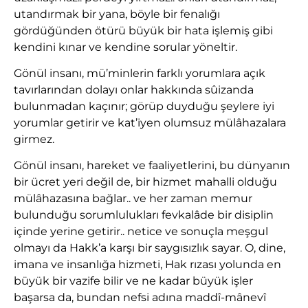
utandırmak bir yana, böyle bir fenalığı
gördüğünden ötürü büyük bir hata işlemiş gibi
kendini kınar ve kendine sorular yöneltir.
Gönül insanı, mü’minlerin farklı yorumlara açık
tavırlarından dolayı onlar hakkında sûizanda
bulunmadan kaçınır; görüp duyduğu şeylere iyi
yorumlar getirir ve kat’iyen olumsuz mülâhazalara
girmez.
Gönül insanı, hareket ve faaliyetlerini, bu dünyanın
bir ücret yeri değil de, bir hizmet mahalli olduğu
mülâhazasına bağlar.. ve her zaman memur
bulunduğu sorumlulukları fevkalâde bir disiplin
içinde yerine getirir.. netice ve sonuçla meşgul
olmayı da Hakk’a karşı bir saygısızlık sayar. O, dine,
imana ve insanlığa hizmeti, Hak rızası yolunda en
büyük bir vazife bilir ve ne kadar büyük işler
başarsa da, bundan nefsi adına maddî-mânevî