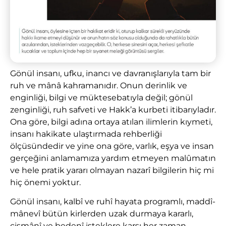
Gönül insanı, ufku, inancı ve davranışlarıyla tam bir
ruh ve mânâ kahramanıdır. Onun derinlik ve
enginliği, bilgi ve müktesebatıyla değil; gönül
zenginliği, ruh safveti ve Hakk’a kurbeti itibarıyladır.
Ona göre, bilgi adına ortaya atılan ilimlerin kıymeti,
insanı hakikate ulaştırmada rehberliği
ölçüsündedir ve yine ona göre, varlık, eşya ve insan
gerçeğini anlamamıza yardım etmeyen malûmatın
ve hele pratik yararı olmayan nazarî bilgilerin hiç mi
hiç önemi yoktur.
Gönül insanı, kalbî ve ruhî hayata programlı, maddî-
mânevî bütün kirlerden uzak durmaya kararlı,
cismânî ve bedenî isteklere karşı her zaman