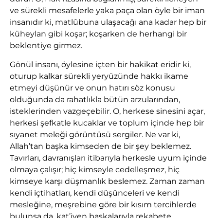
ve sürekli mesafelerle yaka paça olan öyle bir iman
insanıdır ki, matlûbuna ulaşacağı ana kadar hep bir
küheylan gibi koşar; koşarken de herhangi bir
beklentiye girmez.
Gönül insanı, öylesine içten bir hakikat eridir ki,
oturup kalkar sürekli yeryüzünde hakkı ikame
etmeyi düşünür ve onun hatırı söz konusu
olduğunda da rahatlıkla bütün arzularından,
isteklerinden vazgeçebilir. O, herkese sinesini açar,
herkesi şefkatle kucaklar ve toplum içinde hep bir
sıyanet meleği görüntüsü sergiler. Ne var ki,
Allah’tan başka kimseden de bir şey beklemez.
Tavırları, davranışları itibarıyla herkesle uyum içinde
olmaya çalışır; hiç kimseyle cedelleşmez, hiç
kimseye karşı düşmanlık beslemez. Zaman zaman
kendi içtihatları, kendi düşünceleri ve kendi
mesleğine, meşrebine göre bir kısım tercihlerde
bulunsa da, kat’iyen başkalarıyla rekabete,