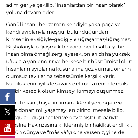
adım geriye çekilip, “insanlardan bir insan olarak”
yoluna devam eder.
Gönül insanı, her zaman kendiyle yaka-paça ve
kendi ayıplarıyla meşgul bulunduğundan
kimsenin eksiğiyle-gediğiyle uğraşamaz/uğraşmaz.
Başkalarıyla uğraşmak bir yana, her fırsatta iyi bir
insan olma örneği sergileyerek, onları daha yüksek
ufuklara yönlendirir ve herkese bir hüsnümisal olur:
İnsanların ayıplarına kusurlarına göz yumar.. onların
olumsuz tavırlarına tebessümle karşılık verir,
kötülüklerini iyilikle savar ve elli defa rencide edilse
de, bir kerecik olsun kimseyi kırmayı düşünmez.
Gönül insanı, hayatını iman-ı kâmil yörüngeli ve
ihlâs donanımlı yaşamayı en birinci mesele bilip,
duyguları, düşünceleri ve davranışları itibarıyla
öylesine Hak rızasına kilitlenmiş bir hakikat eridir ki,
bütün dünya ve “mâsivâ”yı ona verseniz, yine de