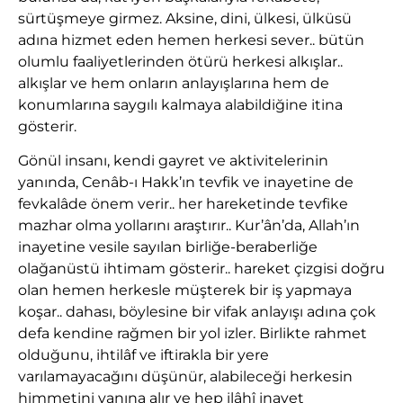
sürtüşmeye girmez. Aksine, dini, ülkesi, ülküsü
adına hizmet eden hemen herkesi sever.. bütün
olumlu faaliyetlerinden ötürü herkesi alkışlar..
alkışlar ve hem onların anlayışlarına hem de
konumlarına saygılı kalmaya alabildiğine itina
gösterir.
Gönül insanı, kendi gayret ve aktivitelerinin
yanında, Cenâb-ı Hakk’ın tevfik ve inayetine de
fevkalâde önem verir.. her hareketinde tevfike
mazhar olma yollarını araştırır.. Kur’ân’da, Allah’ın
inayetine vesile sayılan birliğe-beraberliğe
olağanüstü ihtimam gösterir.. hareket çizgisi doğru
olan hemen herkesle müşterek bir iş yapmaya
koşar.. dahası, böylesine bir vifak anlayışı adına çok
defa kendine rağmen bir yol izler. Birlikte rahmet
olduğunu, ihtilâf ve iftirakla bir yere
varılamayacağını düşünür, alabileceği herkesin
himmetini yanına alır ve hep ilâhî inayet