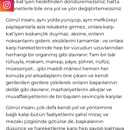
onu kat’iyen hedefinden döndüremezsiniz; hatta
Cennetlerle bile ona yol ve yön değiştirtemezsiniz.
Gönül insanı, aynı yolda yürüyüp, aynı mefkûreyi
paylaşanlarla asla rekabete girmez.. onlara karşı
kat’iyen kıskançlık duymaz.. aksine, onların
noksanlarını giderir, eksiklerini tamamlar.. ve onlara
karşı hareketlerinde hep bir vücudun uzuvlarından
herhangi bir organmış gibi davranır: Tam bir îsâr
rûhuyla, makam, mansıp, pâye, şöhret, nüfûz,
müessiriyet… gibi maddî-mânevî hemen her
konuda yol arkadaşlarını öne çıkarır ve kendi
gerilerden gerilere çekilerek onların başarılarının
dellâlı gibi davranır, mazhariyetlerini alkışlar ve
muvaffakiyetlerini de bir bayram sevinciyle karşılar.
Gönül insanı, çok defa kendi yol ve yöntemine
bağlı kalıp bütün faaliyetlerini şahsî mizaç ve
mezakı çizgisinde götürse de, başkalarının
düşünce ve hareketlerine karşı hep saygılı kalmaya