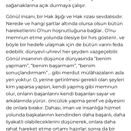
sağanaklarına açık durmaya çalışır.
Gönül insanı, bir Hak âşığı ve Hak rızası sevdalısıdır.
Nerede ve hangi şartlar altında olursa olsun bütün
hareketlerini O’nun hoşnutluğuna bağlar.. O’nu
memnun etme yolunda ölesiye bir hırs gösterir.. ve
böyle bir hedefe ulaşmak için de bütün varını feda
edebilir, dünyevî-uhrevî her şeyden vazgeçebilir.
Gönül insanının düşünce dünyasında “benim
yapmam”, “benim başarmam”, “benim
sonuçlandırmam”… gibi merdut mülâhazaların asla
yeri yoktur. O, yerine getirilmesi gerekli olan şeyleri
kim yaparsa yapsın, kendi yapmış gibi memnun
olur, onların başarılarını kendi başarıları sayar ve
arkalarında yürür.. öncülük yapma şeref ve pâyesini
de onlara bırakır. Dahası, iman ve insanlığa hizmet
yolunda başkalarının kendinden daha başarılı, daha
liyakatli olabileceklerini düşünerek, onlara daha
rahat hareket etme ortamı hazırlar; sonra da bir