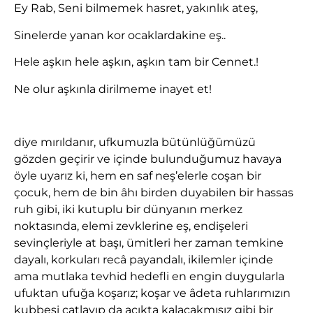
Ey Rab, Seni bilmemek hasret, yakınlık ateş,
Sinelerde yanan kor ocaklardakine eş..
Hele aşkın hele aşkın, aşkın tam bir Cennet.!
Ne olur aşkınla dirilmeme inayet et!
diye mırıldanır, ufkumuzla bütünlüğümüzü
gözden geçirir ve içinde bulunduğumuz havaya
öyle uyarız ki, hem en saf neş’elerle coşan bir
çocuk, hem de bin âhı birden duyabilen bir hassas
ruh gibi, iki kutuplu bir dünyanın merkez
noktasında, elemi zevklerine eş, endişeleri
sevinçleriyle at başı, ümitleri her zaman temkine
dayalı, korkuları recâ payandalı, ikilemler içinde
ama mutlaka tevhid hedefli en engin duygularla
ufuktan ufuğa koşarız; koşar ve âdeta ruhlarımızın
kubbesi çatlayıp da açıkta kalacakmışız gibi bir