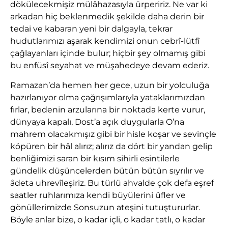
dökülecekmişiz mülâhazasıyla ürpeririz. Ne var ki
arkadan hiç beklenmedik şekilde daha derin bir
tedai ve kabaran yeni bir dalgayla, tekrar
hudutlarımızı aşarak kendimizi onun cebrî-lütfî
çağlayanları içinde bulur; hiçbir şey olmamış gibi
bu enfüsî seyahat ve müşahedeye devam ederiz.
Ramazan’da hemen her gece, uzun bir yolculuğa
hazırlanıyor olma çağrışımlarıyla yataklarımızdan
fırlar, bedenin arzularına bir noktada kerte vurur,
dünyaya kapalı, Dost’a açık duygularla O’na
mahrem olacakmışız gibi bir hisle koşar ve sevinçle
köpüren bir hâl alırız; alırız da dört bir yandan gelip
benliğimizi saran bir kısım sihirli esintilerle
gündelik düşüncelerden bütün bütün sıyrılır ve
âdeta uhrevîleşiriz. Bu türlü ahvalde çok defa eşref
saatler ruhlarımıza kendi büyülerini üfler ve
gönüllerimizde Sonsuzun ateşini tutuştururlar.
Böyle anlar bize, o kadar içli, o kadar tatlı, o kadar