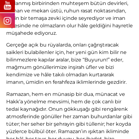
yaslanmış birbirinden muhteşem bütün devirleri,
zaman ve mekan üstü, ruhun rasat noktasından,
derin bir temaşa zevki içinde seyrediyor ve iman
sayesinde ne olmazların olur hâle geldiğini hayretle
müşahede ediyoruz.
Gerçeğe açık bu rüyalarda, onları çağrıştıracak
saikleri bulabilenler için, her yeni gün kim bilir ne
bilinmezlere kapılar aralar, bize ‘‘Buyurun!’’ eder,
mağmum gönüllerimize inşirah üfler ve bizi
kendimize ve hâle takılı olmadan kurtararak
imanın, ümidin en ferahfeza iklimlerinde gezdirir.
Ramazan, hem en münasip bir dua, münacat ve
Hakk’a yönelme mevsimi, hem de çok canlı bir
tedai kaynağıdır. Onun gökkuşağı gibi rengârenk
atmosferinde gönüller her zaman buhurdanlar gibi
tüter; her seher bir şehrayin gibi tüllenir; her koyda
yüzlerce bülbül öter. Ramazan’ın ışıktan ikliminde
her hâl, her tavır, her duygu, her ibadet, bize