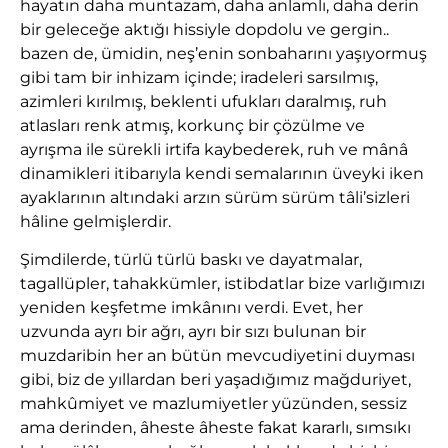
hayatın daha muntazam, daha anlamlı, daha derin
bir geleceğe aktığı hissiyle dopdolu ve gergin..
bazen de, ümidin, neş’enin sonbaharını yaşıyormuş
gibi tam bir inhizam içinde; iradeleri sarsılmış,
azimleri kırılmış, beklenti ufukları daralmış, ruh
atlasları renk atmış, korkunç bir çözülme ve
ayrışma ile sürekli irtifa kaybederek, ruh ve mânâ
dinamikleri itibarıyla kendi semalarının üveyki iken
ayaklarının altındaki arzın sürüm sürüm tâli’sizleri
hâline gelmişlerdir.
Şimdilerde, türlü türlü baskı ve dayatmalar,
tagallüpler, tahakkümler, istibdatlar bize varlığımızı
yeniden keşfetme imkânını verdi. Evet, her
uzvunda ayrı bir ağrı, ayrı bir sızı bulunan bir
muzdaribin her an bütün mevcudiyetini duyması
gibi, biz de yıllardan beri yaşadığımız mağduriyet,
mahkûmiyet ve mazlumiyetler yüzünden, sessiz
ama derinden, âheste âheste fakat kararlı, sımsıkı