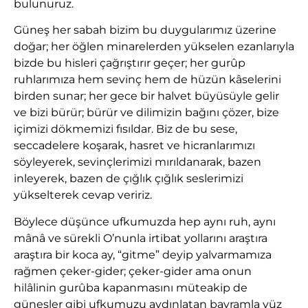
bulunuruz.
Güneş her sabah bizim bu duygularımız üzerine
doğar; her öğlen minarelerden yükselen ezanlarıyla
bizde bu hisleri çağrıştırır geçer; her gurûp
ruhlarımıza hem sevinç hem de hüzün kâselerini
birden sunar; her gece bir halvet büyüsüyle gelir
ve bizi bürür; bürür ve dilimizin bağını çözer, bize
içimizi dökmemizi fısıldar. Biz de bu sese,
seccadelere koşarak, hasret ve hicranlarımızı
söyleyerek, sevinçlerimizi mırıldanarak, bazen
inleyerek, bazen de çığlık çığlık seslerimizi
yükselterek cevap veririz.
Böylece düşünce ufkumuzda hep aynı ruh, aynı
mânâ ve sürekli O’nunla irtibat yollarını araştıra
araştıra bir koca ay, “gitme” deyip yalvarmamıza
rağmen çeker-gider; çeker-gider ama onun
hilâlinin gurûba kapanmasını müteakip de
güneşler gibi ufkumuzu aydınlatan bayramla yüz