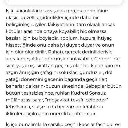
Işık, karanlıklarla savaşarak gerçek derinliğine
ulaşır.. güzellik, çirkinlikler içinde daha bir
belirginleşir.. iyiler, fâikiyetlerini tam olarak ancak
kötüler arasında ortaya koyabilir; hiç olmazsa
bazıları için bu böyledir.. toplum, huzura ihtiyaç
hissettiğinde onu daha iyi duyar; duyar ve onun
için ölür ölür dirilir. Rahatı, gerçek derinlikleriyle
ancak meşakkat görmüşler anlayabilir; Cenneti de
sırat yaşamış, sırattan geçmiş olanlar.. karanlığın en
azgın ânı ışığın şafağını soluklar.. gündüzler, döl
yatağı dönemini gecenin bağrında geçirirler;
baharlar da karın-buzun sinesinde. Sebepler bütün
bütün tesirsizleşince, ruhları Kudreti Sonsuz
mülâhazası sarar, “meşakkat teysîri celbeder”
fehvâsınca, sıkışma da her zaman ferahfeza
iklimlere açılmanın önemli bir rıhtımıdır.
İç içe bunalımlarla sarsılıp çeşitli kaoslar fasit dairesi