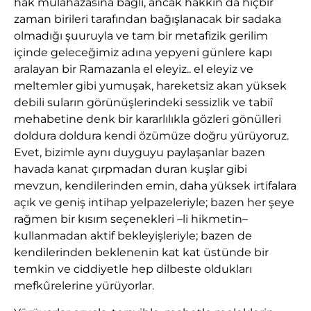
hak mülâhazasına bağlı, ancak hakkın da hiçbir
zaman birileri tarafından bağışlanacak bir sadaka
olmadığı şuuruyla ve tam bir metafizik gerilim
içinde geleceğimiz adına yepyeni günlere kapı
aralayan bir Ramazanla el eleyiz.. el eleyiz ve
meltemler gibi yumuşak, hareketsiz akan yüksek
debili suların görünüşlerindeki sessizlik ve tabiî
mehabetine denk bir kararlılıkla gözleri gönülleri
doldura doldura kendi özümüze doğru yürüyoruz.
Evet, bizimle aynı duyguyu paylaşanlar bazen
havada kanat çırpmadan duran kuşlar gibi
mevzun, kendilerinden emin, daha yüksek irtifalara
açık ve geniş intihap yelpazeleriyle; bazen her şeye
rağmen bir kısım seçenekleri –li hikmetin–
kullanmadan aktif bekleyişleriyle; bazen de
kendilerinden beklenenin kat kat üstünde bir
temkin ve ciddiyetle hep dilbeste oldukları
mefkûrelerine yürüyorlar.