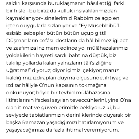
saldırı karşısında buruklaşmanın hâsıl ettiği farklı
bir hisle –bu biraz da kulluk insiyaklarımızdan
kaynaklanıyor– sinelerimizi Rabbimize açıp en
içten duygularla sızlanıyor ve “Ey Müsebbibü’l-
esbâb, sebepler bütün bütün uçup gitti!
Düşmanların cefâsı, dostların da hâl bilmezliği acz
ve zaafımıza inzimam edince yol mülâhazalarımızı
yoldakilerin hayreti sardı; bahtına düştük, bizi
takılıp yollarda kalan yalnızların tâli’sizliğine
uğratma!” diyoruz; diyor içimizi çekiyor; maruz
kaldığımız ızdırapları duyma ölçüsünde, ihtiyaç ve
ızdırar hâliyle O’nun kapısının tokmağına
dokunuyor; böyle bir tevhid mülâhazasına
iltifatlarının ifadesi sayılan teveccühlerini, yine O’na
olan itimat ve güvenlerimizle bekliyoruz ki, bu
seviyede tabiatlarımızın derinliklerinde duyarak bir
başka Ramazan yaşadığımızı hatırlamıyorum ve
yaşayacağımıza da fazla ihtimal veremiyorum.