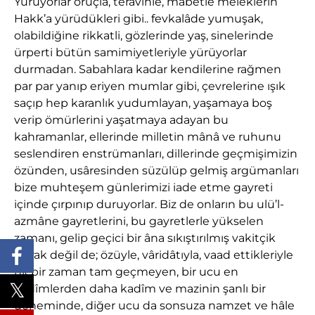
Yürüyorlar oruçla, teravihle, mabetle meleklerin
Hakk’a yürüdükleri gibi.. fevkalâde yumuşak,
olabildiğine rikkatli, gözlerinde yaş, sinelerinde
ürperti bütün samimiyetleriyle yürüyorlar
durmadan. Sabahlara kadar kendilerine rağmen
par par yanıp eriyen mumlar gibi, çevrelerine ışık
saçıp hep karanlık yudumlayan, yaşamaya boş
verip ömürlerini yaşatmaya adayan bu
kahramanlar, ellerinde milletin mânâ ve ruhunu
seslendiren enstrümanları, dillerinde geçmişimizin
özünden, usâresinden süzülüp gelmiş argümanları
bize muhteşem günlerimizi iade etme gayreti
içinde çırpınıp duruyorlar. Biz de onların bu ulü’l-
azmâne gayretlerini, bu gayretlerle yükselen
zamanı, gelip geçici bir âna sıkıştırılmış vakitçik
olarak değil de; özüyle, vâridâtıyla, vaad ettikleriyle
hiçbir zaman tam geçmeyen, bir ucu en
kadîmlerden daha kadîm ve mazinin şanlı bir
döneminde, diğer ucu da sonsuza namzet ve hâle