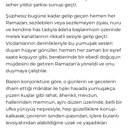
seher yıldızı şarkısı sunup geçti.
Şüphesiz bugüne kadar gelip geçen hemen her
Ramazan, sezilebilen veya sezilemeyen ziyası, nuru
ve kendine has tadıyla âdeta başlarımızın üzerinde
melek kanatlarının rikkatli sesiyle gelip geçti.
Vicdanlarının derinlikleriyle bu yumuşak sesleri
duyan hüşyar gönüller, hemen her zaman bir eşref
saate koşuyor gibi, beraberinde bir ebedî doğuşun
müjdesini de getiren Ramazan’a yöneldi ve onu
duymaya çalıştılar.
Bazen konjonktüre göre, o günlerin ve gecelerin
ilham ettiği mânâlar ile tıpkı havada yumuşakça
yüzen kuşlar gibi rahat, âhenkli, mevzun,
hallerinden memnun, aynı düzen üzerinde, belli bir
ufka yürüyüş neşvesiyle, hep güzelliklere konup-
kalkarak; çevrenin isinden-pasından, içlere bulantı
levsiyatından alabildiğine uzak ve yaşadıkları