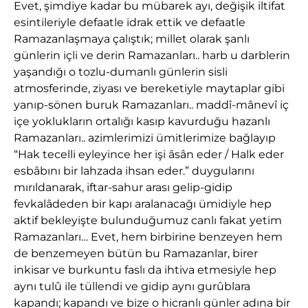
Evet, şimdiye kadar bu mübarek ayı, değişik iltifat
esintileriyle defaatle idrak ettik ve defaatle
Ramazanlaşmaya çalıştık; millet olarak şanlı
günlerin içli ve derin Ramazanları.. harb u darblerin
yaşandığı o tozlu-dumanlı günlerin sisli
atmosferinde, ziyası ve bereketiyle maytaplar gibi
yanıp-sönen buruk Ramazanları.. maddî-mânevî iç
içe yoklukların ortalığı kasıp kavurduğu hazanlı
Ramazanları.. azimlerimizi ümitlerimize bağlayıp
“Hak tecelli eyleyince her işi âsân eder / Halk eder
esbâbını bir lahzada ihsan eder.” duygularını
mırıldanarak, iftar-sahur arası gelip-gidip
fevkalâdeden bir kapı aralanacağı ümidiyle hep
aktif bekleyişte bulunduğumuz canlı fakat yetim
Ramazanları… Evet, hem birbirine benzeyen hem
de benzemeyen bütün bu Ramazanlar, birer
inkisar ve burkuntu faslı da ihtiva etmesiyle hep
aynı tulû ile tüllendi ve gidip aynı gurûblara
kapandı; kapandı ve bize o hicranlı günler adına bir