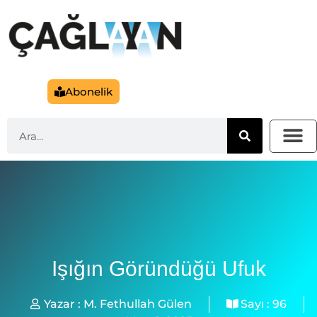
Abonelik
Işığın Göründüğü Ufuk
Yazar :
M. Fethullah Gülen
Sayı :
96