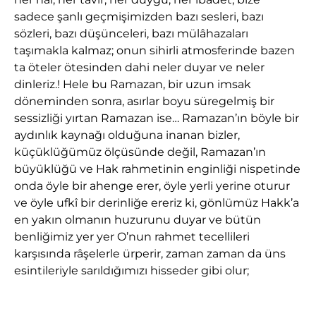
sadece şanlı geçmişimizden bazı sesleri, bazı
sözleri, bazı düşünceleri, bazı mülâhazaları
taşımakla kalmaz; onun sihirli atmosferinde bazen
ta öteler ötesinden dahi neler duyar ve neler
dinleriz.! Hele bu Ramazan, bir uzun imsak
döneminden sonra, asırlar boyu süregelmiş bir
sessizliği yırtan Ramazan ise… Ramazan’ın böyle bir
aydınlık kaynağı olduğuna inanan bizler,
küçüklüğümüz ölçüsünde değil, Ramazan’ın
büyüklüğü ve Hak rahmetinin enginliği nispetinde
onda öyle bir ahenge erer, öyle yerli yerine oturur
ve öyle ufkî bir derinliğe ereriz ki, gönlümüz Hakk’a
en yakın olmanın huzurunu duyar ve bütün
benliğimiz yer yer O’nun rahmet tecellileri
karşısında râşelerle ürperir, zaman zaman da üns
esintileriyle sarıldığımızı hisseder gibi olur;