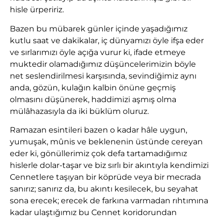
hisle ürpeririz.
Bazen bu mübarek günler içinde yaşadığımız
kutlu saat ve dakikalar, iç dünyamızı öyle ifşa eder
ve sırlarımızı öyle açığa vurur ki, ifade etmeye
muktedir olamadığımız düşüncelerimizin böyle
net seslendirilmesi karşısında, sevindiğimiz aynı
anda, gözün, kulağın kalbin önüne geçmiş
olmasını düşünerek, haddimizi aşmış olma
mülâhazasıyla da iki büklüm oluruz.
Ramazan esintileri bazen o kadar hâle uygun,
yumuşak, mûnis ve beklenenin üstünde cereyan
eder ki, gönüllerimiz çok defa tartamadığımız
hislerle dolar-taşar ve biz sırlı bir akıntıyla kendimizi
Cennetlere taşıyan bir köprüde veya bir mecrada
sanırız; sanırız da, bu akıntı kesilecek, bu seyahat
sona erecek; erecek de farkına varmadan rıhtımına
kadar ulaştığımız bu Cennet koridorundan