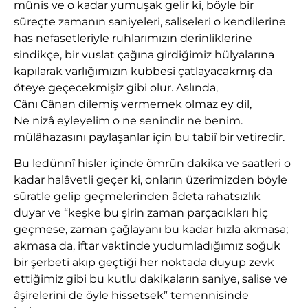
mûnis ve o kadar yumuşak gelir ki, böyle bir
süreçte zamanın saniyeleri, saliseleri o kendilerine
has nefasetleriyle ruhlarımızın derinliklerine
sindikçe, bir vuslat çağına girdiğimiz hülyalarına
kapılarak varlığımızın kubbesi çatlayacakmış da
öteye geçecekmişiz gibi olur. Aslında,
Cânı Cânan dilemiş vermemek olmaz ey dil,
Ne nizâ eyleyelim o ne senindir ne benim.
mülâhazasını paylaşanlar için bu tabiî bir vetiredir.
Bu ledünnî hisler içinde ömrün dakika ve saatleri o
kadar halâvetli geçer ki, onların üzerimizden böyle
süratle gelip geçmelerinden âdeta rahatsızlık
duyar ve “keşke bu şirin zaman parçacıkları hiç
geçmese, zaman çağlayanı bu kadar hızla akmasa;
akmasa da, iftar vaktinde yudumladığımız soğuk
bir şerbeti akıp geçtiği her noktada duyup zevk
ettiğimiz gibi bu kutlu dakikaların saniye, salise ve
âşirelerini de öyle hissetsek” temennisinde