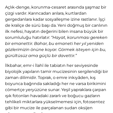
Açlık-denge, korunma-cesaret arasında şaşmaz bir
çizgi vardır. Karıncadan arılara, kurtlardan
gergedanlara kadar sosyalleşme izine rastlanır. İşçi
de kraliçe de sürü başı da. Yeni doğmuş bir canlının
ilk nefesi, hayatın değerini bilen insana büyük bir
sorumluluğu hatırlatır:
“Hayat, korunması gereken
bir emanettir. Bahar, bu emaneti her yıl yeniden
gözlerimizin önüne koyar. Görmek isteyen için bu,
gürültüsüz ama güçlü bir davettir.”
İlkbahar, emr-i İlahî ile tabiatın her seviyesinde
biyolojik yapıların tamir mucizesinin sergilendiği bir
zaman dilimidir. Toprak, o emre inkıyâden, kış
boyunca bağrında sakladığı her ne varsa birikimini
cömertçe yeryüzüne sunar. Yeşil yapraklara çarpan
ışık fotonları havadaki zararlı ve boğucu gazların
tehlikeli miktarlara yükselmemesi için, fotosentez
gibi bir mucize ile parçalanan sudan oksijen