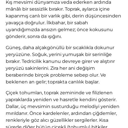
Kış mevsimi dünyamıza veda ederken ardında
mânâlı bir sessizlik bırakır. Toprak, aylarca içine
kapanmış canlı bir varlık gibi, derin düşüncesinden
yavaşça doğrulur. İlkbahar, bir sabah
uyandığımızda ansızın gelmez; önce kokusunu
gönderir, sonra da ışığını.
Güneş, daha alçakgönüllü bir sıcaklıkla dokunur
yeryüzüne. Soğuk, yerini yumuşak bir serinliğe
bırakır. Tedricilik kanunu devreye girer ve alıştırır
yeryüzü sakinlerini. Zira her ani değişim
beraberinde birçok probleme sebep olur. Ve
beklenen an gelir; toprakta canlılık başlar.
Çiçek tohumları, toprak zemininde ve filizlenen
yapraklarda yeniden ve hasretle kendini gösterir.
Dallar, üç mevsimin susturduğu melodiyi yeniden
mırıldanır. Önce kardelenler, ardından çiğdemler,
renkleriyle göz alıcı güzellikler sergilerler. Kısa
sürede diğer bütün çiçekli (tohumlu) bitkiler