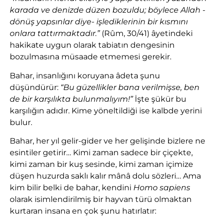
karada ve denizde düzen bozuldu; böylece Allah -
dönüş yapsınlar diye- işlediklerinin bir kısmını
onlara tattırmaktadır.”
(Rûm, 30/41) âyetindeki
hakikate uygun olarak tabiatın dengesinin
bozulmasına müsaade etmemesi gerekir.
Bahar, insanlığını koruyana âdeta şunu
düşündürür:
“Bu güzellikler bana verilmişse, ben
de bir karşılıkta bulunmalıyım!”
İşte şükür bu
karşılığın adıdır. Kime yöneltildiği ise kalbde yerini
bulur.
Bahar, her yıl gelir-gider ve her gelişinde bizlere ne
esintiler getirir… Kimi zaman sadece bir çiçekte,
kimi zaman bir kuş sesinde, kimi zaman içimize
düşen huzurda saklı kalır mânâ dolu sözleri… Ama
kim bilir belki de bahar, kendini
Homo sapiens
olarak isimlendirilmiş bir hayvan türü olmaktan
kurtaran insana en çok şunu hatırlatır: