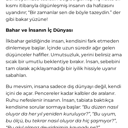
kısmı itibarıyla ölgünleşmiş insanın da hafızasını
uyandırır; “Bir zamanlar sen de böyle tazeydin.” der
gibi bakar yüzüne!
Bahar ve İnsanın İç Dünyası
İlkbahar geldiğinde insan, kendisini fark etmeden
dinlemeye başlar. İçinde uzun süredir ağır gelen
düşünceler hafifler. Umutsuzluk, yerini belirsiz ama
sıcak bir umutlu beklentiye bırakır. İnsan, sebebini
tam olarak açıklayamadığı bir iyilik hissiyle uyanır
sabahları.
Bu mevsim, insana sadece dış dünyayı değil, kendi
içini de açar. Pencereler kadar kalbler de aralanır.
Ruhu nefeslenir insanın. İnsan, tabiata baktıkça
kendisine sorular sormaya başlar:
“Bu düzen nasıl
oluyor da her yıl yeniden kuruluyor?”
,
“Bu uyum,
bu ölçü, bu tekrar nasıl oluyor da hiç şaşmıyor?”
,
“Bu akıl almaz devridaimin kaynağı ne?”