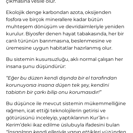
çıkmasına vesile olur.
Ekolojik denge karbondan azota, oksijenden
fosfora ve birçok minerallere kadar bütün
muhteşem dönüşüm ve devridaimleriyle yeniden
kurulur. Biyosfer denen hayat tabakasında, her bir
canlı türünün barınmasına, beslenmesine ve
üremesine uygun habitatlar hazırlanmış olur.
Bu sistemin kusursuzluğu, aklı normal çalışan her
insana şunu düşündürür:
“Eğer bu düzen kendi dışında bir el tarafından
korunuyorsa insana düşen tek şey, kendini
tabiatın bir çarkı bilip onu korumasıdır!”
Bu düşünce ile mevcut sistemin mükemmelliğine
rağmen, icat ettiği teknolojilerin getirisi ve
götürüsünü inceleyip, yaptıklarının Kur’ân-ı
Kerim’deki ikaz edilme üslubuyla ifadesini bulan
“İnsanların kendi elleriyle yapıp ettikleri yüzünden