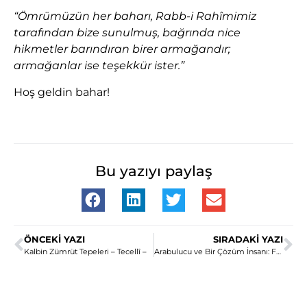
“Ömrümüzün her baharı, Rabb-i Rahîmimiz
tarafından bize sunulmuş, bağrında nice
hikmetler barındıran birer armağandır;
armağanlar ise teşekkür ister.”
Hoş geldin bahar!
Bu yazıyı paylaş
ÖNCEKI YAZI
SIRADAKI YAZI
Kalbin Zümrüt Tepeleri – Tecellî –
Arabulucu ve Bir Çözüm İnsanı: Fethullah Gülen Hocaefendi