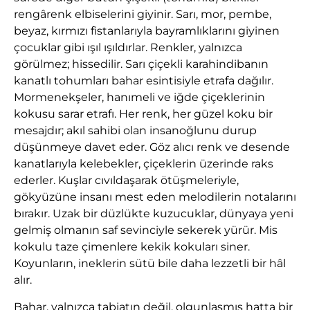
rengârenk elbiselerini giyinir. Sarı, mor, pembe,
beyaz, kırmızı fistanlarıyla bayramlıklarını giyinen
çocuklar gibi ışıl ışıldırlar. Renkler, yalnızca
görülmez; hissedilir. Sarı çiçekli karahindibanın
kanatlı tohumları bahar esintisiyle etrafa dağılır.
Mormenekşeler, hanımeli ve iğde çiçeklerinin
kokusu sarar etrafı. Her renk, her güzel koku bir
mesajdır; akıl sahibi olan insanoğlunu durup
düşünmeye davet eder. Göz alıcı renk ve desende
kanatlarıyla kelebekler, çiçeklerin üzerinde raks
ederler. Kuşlar cıvıldaşarak ötüşmeleriyle,
gökyüzüne insanı mest eden melodilerin notalarını
bırakır. Uzak bir düzlükte kuzucuklar, dünyaya yeni
gelmiş olmanın saf sevinciyle sekerek yürür. Mis
kokulu taze çimenlere kekik kokuları siner.
Koyunların, ineklerin sütü bile daha lezzetli bir hâl
alır.
Bahar, yalnızca tabiatın değil, olgunlaşmış hatta bir