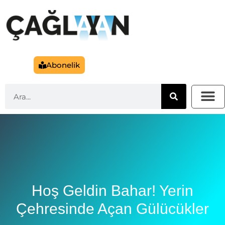
Abonelik
Hoş Geldin Bahar! Yerin
Çehresinde Açan Gülücükler