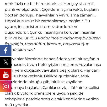
renk fazla ne bir hareket eksik. Her şey sistemli,
planlı ve ölçülüdür. Çiçeklerin açma vakti, kuşların
göçten dönüşü, hayvanların yavrulama zamanı…
Hepsi kusursuz bir zamanlamaya bağlıdır. Bu
uyum, insanı ister istemez durdurur ve
düşündürür. Çünkü insanlığını koruyan insanlar
bilir ve bulur:
“Bu kadar ince ayarlanmış bir düzen,
ilgisizliğin, tesadüfün, kaosun, başıboşluğun
ürünü olamaz!”
Hayvanlar âleminde bahar, âdeta yeni bir sayfanın
açılmasıdır. Uzun bekleyişler sona erer. Yuvalar inşa
edilir yeni doğacak yavrulara beşik olarak. Her canlı
sürüsü hareketlenir. Birlikte güçlenirler. Misk
öküzlerinde olduğu gibi birlikte zayıflarını
korumaya başlarlar. Canlılar sevk-i İlâhînin tecellisi
olarak biyolojik prensiplere uygun şekilde
sebeplerle perdelenmiş olarak kendilerine verilen
rolü oynarlar.