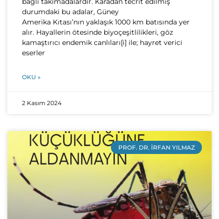
bağlı takımadalardır. Karadan tecrit edilmiş
durumdaki bu adalar, Güney
Amerika Kıtası’nın yaklaşık 1000 km batısında yer
alır. Hayallerin ötesinde biyoçeşitlilikleri, göz
kamaştırıcı endemik canlıları[i] ile; hayret verici
eserler
OKU »
2 Kasım 2024
PROF. DR. İRFAN YILMAZ