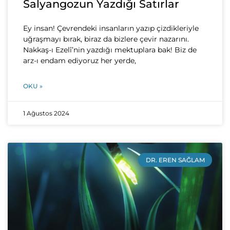
Salyangozun Yazdığı Satırlar
Ey insan! Çevrendeki insanların yazıp çizdikleriyle
uğraşmayı bırak, biraz da bizlere çevir nazarını.
Nakkaş-ı Ezelî’nin yazdığı mektuplara bak! Biz de
arz-ı endam ediyoruz her yerde,
OKU »
1 Ağustos 2024
DR. EREN SAĞLAM