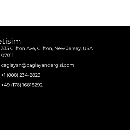
letisim
335 Clifton Ave, Clifton, New Jersey, USA
07011
caglayan@caglayandergisi.com
+1 (888) 234-2823
+49 (176) 16818292