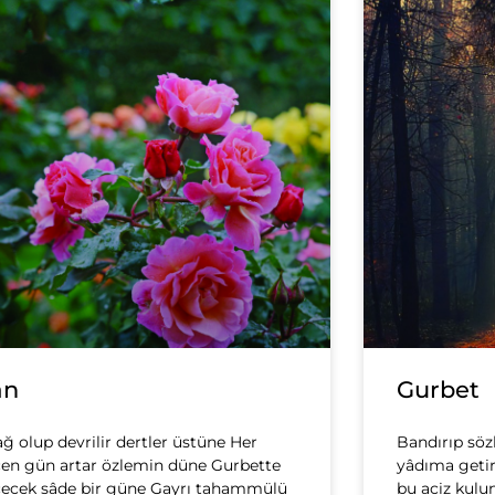
ân
Gurbet
 olup devrilir dertler üstüne Her
Bandırıp söz
en gün artar özlemin düne Gurbette
yâdıma getir
ecek sâde bir güne Gayrı tahammülü
bu aciz kulu