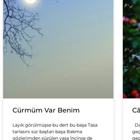
Cürmüm Var Benim
C
Layık görülmüşse bu dert bu başa Tasa
Dağ
tarlasını sür baştan başa Bakma
geç
gözlerimden süzülen yaşa İncinse de
geç