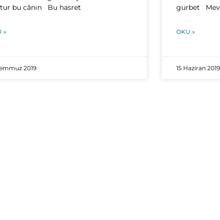
tur bu cânın Bu hasret
gurbet Mevla
 »
OKU »
Temmuz 2019
15 Haziran 2019