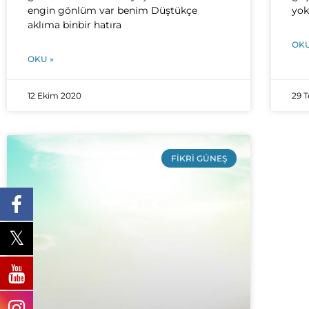
engin gönlüm var benim Düştükçe
yok
aklıma binbir hatıra
OKU
OKU »
12 Ekim 2020
29 
FIKRI GÜNEŞ