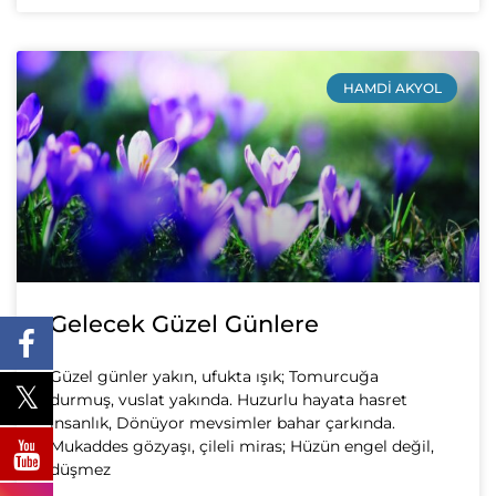
HAMDI AKYOL
Gelecek Güzel Günlere
Güzel günler yakın, ufukta ışık; Tomurcuğa
durmuş, vuslat yakında. Huzurlu hayata hasret
insanlık, Dönüyor mevsimler bahar çarkında.
Mukaddes gözyaşı, çileli miras; Hüzün engel değil,
düşmez