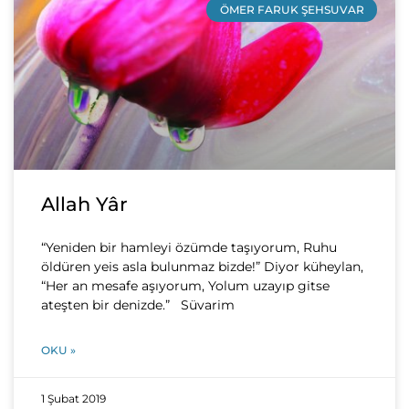
ÖMER FARUK ŞEHSUVAR
Allah Yâr
“Yeniden bir hamleyi özümde taşıyorum, Ruhu
öldüren yeis asla bulunmaz bizde!” Diyor küheylan,
“Her an mesafe aşıyorum, Yolum uzayıp gitse
ateşten bir denizde.” Süvarim
OKU »
1 Şubat 2019