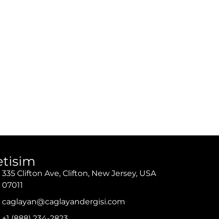
letisim
335 Clifton Ave, Clifton, New Jersey, USA
07011
caglayan@caglayandergisi.com
+1 (888) 234-2823