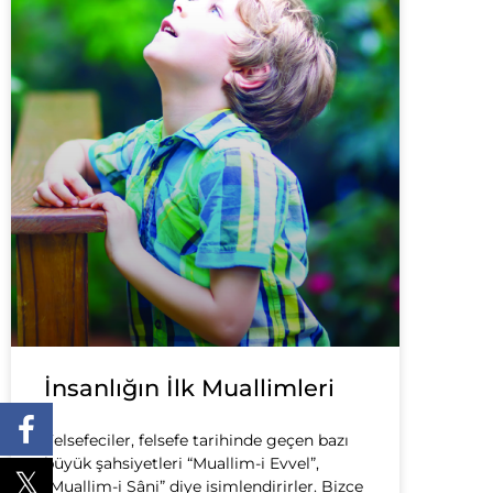
İnsanlığın İlk Muallimleri
Felsefeciler, felsefe tarihinde geçen bazı
büyük şahsiyetleri “Muallim-i Evvel”,
“Muallim-i Sâni” diye isimlendirirler. Bizce