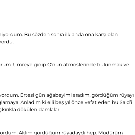
yordum. Bu sözden sonra ilk anda ona karşı olan
yordu:
yorum. Umreye gidip O’nun atmosferinde bulunmak ve
yordum. Ertesi gün ağabeyimi aradım, gördüğüm rüyayı
lamaya. Anladım ki elli beş yıl önce vefat eden bu Said’i
çkırıkla dökülen damlalar.
amıyordum. Aklım gördüğüm rüyadaydı hep. Müdürüm