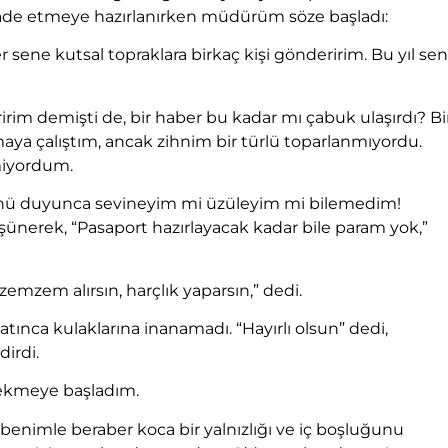
ifade etmeye hazırlanırken müdürüm söze başladı:
 sene kutsal topraklara birkaç kişi gönderirim. Bu yıl sen
m demişti de, bir haber bu kadar mı çabuk ulaşırdı? Bi
aya çalıştım, ancak zihnim bir türlü toparlanmıyordu.
miyordum.
zünü duyunca sevineyim mi üzüleyim mi bilemedim!
düşünerek, “Pasaport hazırlayacak kadar bile param yok,”
zem alırsın, harçlık yaparsın,” dedi.
tınca kulaklarına inanamadı. “Hayırlı olsun” dedi,
dirdi.
çekmeye başladım.
benimle beraber koca bir yalnızlığı ve iç boşluğunu