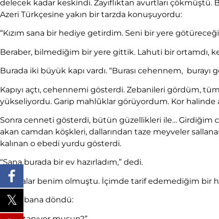
delecek kadar keskindi. Zayıflıktan avurtları çökmüştü. Baş
Azeri Türkçesine yakın bir tarzda konuşuyordu:
“Kızım sana bir hediye getirdim. Seni bir yere götüreceği
Beraber, bilmediğim bir yere gittik. Lahuti bir ortamdı,
Burada iki büyük kapı vardı. “Burası cehennem, burayı g
Kapıyı açtı, cehennemi gösterdi. Zebanileri gördüm, tüm ç
yükseliyordu. Garip mahlûklar görüyordum. Kor halinde at
Sonra cenneti gösterdi, bütün güzellikleri ile… Girdiğim 
akan camdan köşkleri, dallarından taze meyveler sallanan 
kalınan o ebedi yurdu gösterdi.
“Sana burada bir ev hazırladım,” dedi.
Dünyalar benim olmuştu. İçimde tarif edemediğim bir hu
Sonra bana döndü:
“Beni tanıyor musun?”