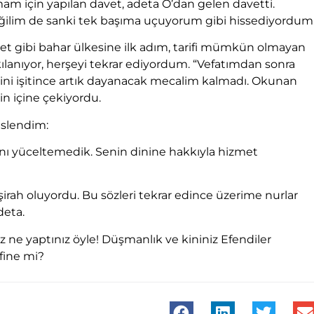
am için yapılan davet, adeta O’dan gelen davetti.
eğilim de sanki tek başıma uçuyorum gibi hissediyordum
et gibi bahar ülkesine ilk adım, tarifi mümkün olmayan
kılanıyor, herşeyi tekrar ediyordum. “Vefatımdan sonra
sini işitince artık dayanacak mecalim kalmadı. Okunan
rin içine çekiyordu.
eslendim:
ını yüceltemedik. Senin dinine hakkıyla hizmet
rah oluyordu. Bu sözleri tekrar edince üzerime nurlar
deta.
z ne yaptınız öyle! Düşmanlık ve kininiz Efendiler
fine mi?