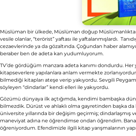
Müslüman bir ülkede, Müslüman doğup Müslümanlıktan
vesile olanlar, “terörist” yaftası ile yaftalanmışlardı. Tan
cezaevlerinde ya da gözaltında. Çoğundan haber alamıyo
beraber ben de adeta kan yudumluyorum.
TV’de gördüğüm manzara adeta kanımı dondurdu. Her ye
kitapseverlere yapılanlara anlam vermekte zorlanıyordum
bilmediği kitapları ateşe verip yakıyordu. Sevgili Peygam
söyleyen “dindarlar” kendi elleri ile yakıyordu.
Gözümü dünyaya ilk açtığımda, kendimi bambaşka düny
bilmezdik. Dürüst ve ahlaklı olma gayretinden başka da
üniversite yıllarında bir değişim geçirmiş; dindarlaşmış 
maneviyat adına ne öğrendimse ondan öğrendim. Bana ve
öğreniyordum. Efendimizle ilgili kitap yarışmalarının ya