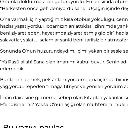
O’nunla doldurmak için götürüyordu. En ön sırada oturm
“Herkesten önce gel” deniyordu sanki. Uçağın içinde d
O’na varmak için yaptığımız kısa otobüs yolculuğu, cenn
hazlar yaşatıyordu. Hocamızın anlattıkları, zihnimde yan
beni ziyaret eden, hayatımda ziyaret etmiş gibidir” hadi
salavatlar, salat-u selamlar sanki beni tarifsiz bir atmosfe
Sonunda O’nun huzurundaydım. İçimi yakan bir sesle s
“Yâ Rasûlallah! Sana olan imanımı kabul buyur. Senin ad
edemedik.”
Bunlar ne demek, pek anlamıyordum, ama içimde bir inşi
yağıyordu. Tepeden tırnağa titriyor ve yenileniyordum a
İman dairesine girmeme sebep olan kitapları yakanlar, si
Efendisine mi? Yoksa O’nun aşığı olan muhterem müelli
Bu yazıyı paylaş