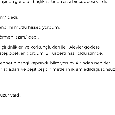
ında garip bir başlık, sırtında eski bir cübbesi vardı.
m,” dedi.
 kendimi mutlu hissediyordum.
örmen lazım,” dedi.
irkinlikleri ve korkunçlukları ile… Alevler göklere
eş öbekleri gördüm. Bir ürperti hâsıl oldu içimde.
cennetin hangi kapısıydı, bilmiyorum. Altından nehirler
ağaçları ve çeşit çeşit nimetlerin ikram edildiği, sonsuz
zur vardı.