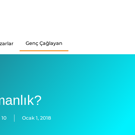
Genç Çağlayan
zarlar
manlık?
:
10
Ocak 1, 2018