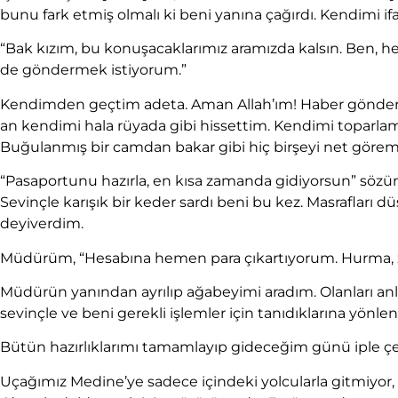
bunu fark etmiş olmalı ki beni yanına çağırdı. Kendimi 
“Bak kızım, bu konuşacaklarımız aramızda kalsın. Ben, her
de göndermek istiyorum.”
Kendimden geçtim adeta. Aman Allah’ım! Haber gönderiri
an kendimi hala rüyada gibi hissettim. Kendimi toparlam
Buğulanmış bir camdan bakar gibi hiç birşeyi net göre
“Pasaportunu hazırla, en kısa zamanda gidiyorsun” sö
Sevinçle karışık bir keder sardı beni bu kez. Masrafları 
deyiverdim.
Müdürüm, “Hesabına hemen para çıkartıyorum. Hurma, zem
Müdürün yanından ayrılıp ağabeyimi aradım. Olanları anla
sevinçle ve beni gerekli işlemler için tanıdıklarına yönlen
Bütün hazırlıklarımı tamamlayıp gideceğim günü iple 
Uçağımız Medine’ye sadece içindeki yolcularla gitmiyor, 