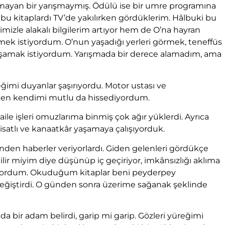
lmayan bir yarışmaymış. Ödülü ise bir umre programına
bu kitaplardı TV’de yakılırken gördüklerim. Hâlbuki bu
zle alakalı bilgilerim artıyor hem de O’na hayran
mek istiyordum. O’nun yaşadığı yerleri görmek, teneffüs
yaşamak istiyordum. Yarışmada bir derece alamadım, ama
eğimi duyanlar şaşırıyordu. Motor ustası ve
arken kendimi mutlu da hissediyordum.
ile işleri omuzlarıma binmiş çok ağır yüklerdi. Ayrıca
satlı ve kanaatkâr yaşamaya çalışıyorduk.
den haberler veriyorlardı. Giden gelenleri gördükçe
ir miyim diye düşünüp iç geçiriyor, imkânsızlığı aklıma
uyordum. Okuduğum kitaplar beni peyderpey
eğiştirdi. O günden sonra üzerime sağanak şeklinde
ir adam belirdi, garip mi garip. Gözleri yüreğimi