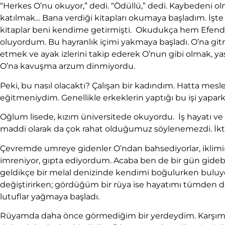
“Herkes O’nu okuyor,” dedi. “Ödüllü,” dedi. Kaybedeni o
katılmak… Bana verdiği kitapları okumaya başladım. İşte 
kitaplar beni kendime getirmişti. Okudukça hem Efendimi
oluyordum. Bu hayranlık içimi yakmaya başladı. O’na git
etmek ve ayak izlerini takip ederek O’nun gibi olmak, 
O’na kavuşma arzum dinmiyordu.
Peki, bu nasıl olacaktı? Çalışan bir kadındım. Hatta mesl
eğitmeniydim. Genellikle erkeklerin yaptığı bu işi yap
Oğlum lisede, kızım üniversitede okuyordu. İş hayatı ve a
maddi olarak da çok rahat olduğumuz söylenemezdi. İkti
Çevremde umreye gidenler O’ndan bahsediyorlar, iklimin
imreniyor, gıpta ediyordum. Acaba ben de bir gün gidebil
geldikçe bir melal denizinde kendimi boğulurken bul
değiştirirken; gördüğüm bir rüya ise hayatımı tümden d
lutuflar yağmaya başladı.
Rüyamda daha önce görmediğim bir yerdeydim. Karşımda b