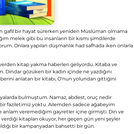
 gafil bir hayat sürerken yeniden Müslüman olmama
ıdığım melek gibi bu insanların bir kısmı şimdilerde
rum. Onlara yapılan düşmanlık had safhada iken onlarla
rden kitap yakma haberleri geliyordu. Kitaba ve
. Dindar gözüken bir kadın içinde ne yazdığını
berini anlatan bir kitabı, O’nun yolundan gittiğini
alarda bulmuştum. Namaz, abdest, oruç nedir
 bir faziletimiz yoktu. Ailemden sadece ağabeyim
ve anlam veremediğim gayretler içine girmişti. Din ve
rdiği kitapları okuyor, her geçen gün yeni şeyler
pıldığı bir kampanyadan bahsetti bir gün.