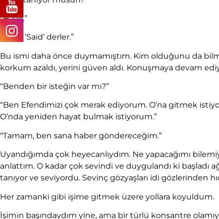
“Hayır.”
“Bana ‘Said’ derler.”
Bu ismi daha önce duymamıştım. Kim olduğunu da bilmi
korkum azaldı, yerini güven aldı. Konuşmaya devam edi
“Benden bir isteğin var mı?”
“Ben Efendimizi çok merak ediyorum. O’na gitmek isti
O’nda yeniden hayat bulmak istiyorum.”
“Tamam, ben sana haber göndereceğim.”
Uyandığımda çok heyecanlıydım. Ne yapacağımı bilemi
anlattım. O kadar çok sevindi ve duygulandı ki başladı ağ
tanıyor ve seviyordu. Sevinç gözyaşları idi gözlerinden hı
Her zamanki gibi işime gitmek üzere yollara koyuldum.
İşimin başındaydım yine, ama bir türlü konsantre ol