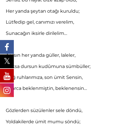
Her yanda şeytan otağı kuruldu;
Lütfedip gel, canımızı verelim,
Sunacağın iksirle dirilelim…
Açılsın her yanda güller, laleler,
Raksa dursun kudûmuna sümbüller;
Doğ ruhlarımıza, son ümit Sensin,
Yıllarca beklenmiştin, beklenensin…
Gözlerden süzülenler sele döndü,
Yoldakilerde ümit mumu söndü;