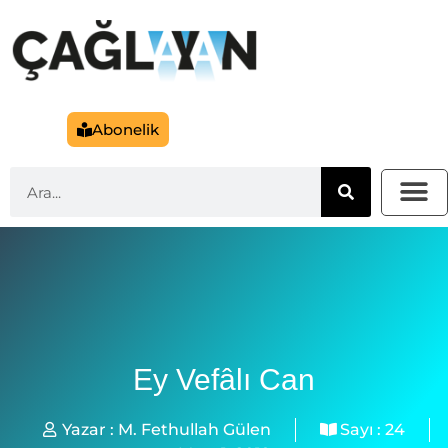
Abonelik
Ey Vefâlı Can
Yazar :
M. Fethullah Gülen
Sayı :
24