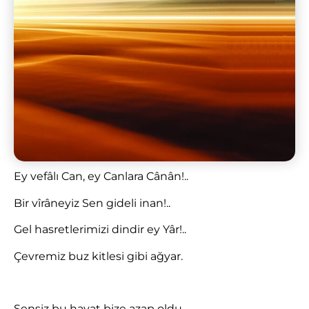
Ey vefâlı Can, ey Canlara Cânân!..
Bir vîrâneyiz Sen gideli inan!..
Gel hasretlerimizi dindir ey Yâr!..
Çevremiz buz kitlesi gibi ağyar.
Sensiz bu hayat bize azap oldu,