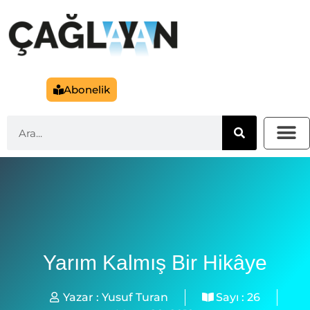
Abonelik
Yarım Kalmış Bir Hikâye
Yazar :
Yusuf Turan
Sayı :
26