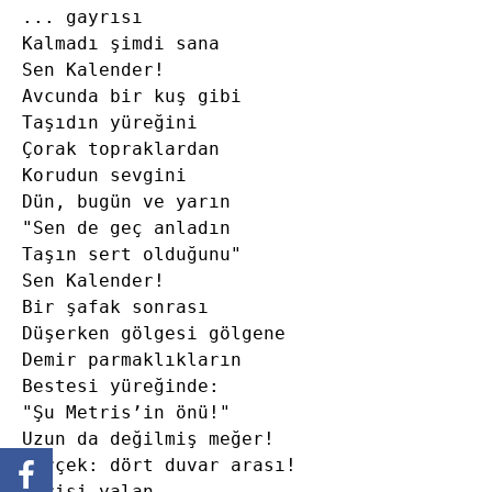
... gayrısı

Kalmadı şimdi sana

Sen Kalender!

Avcunda bir kuş gibi

Taşıdın yüreğini

Çorak topraklardan

Korudun sevgini

Dün, bugün ve yarın

"Sen de geç anladın

Taşın sert olduğunu"

Sen Kalender!

Bir şafak sonrası

Düşerken gölgesi gölgene

Demir parmaklıkların

Bestesi yüreğinde:

"Şu Metris’in önü!"

Uzun da değilmiş meğer!

Gerçek: dört duvar arası!

Gerisi yalan.
