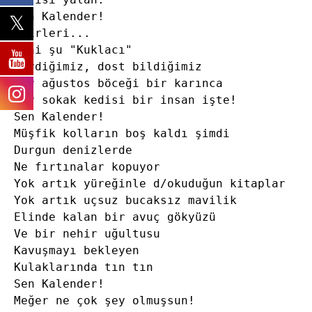
Sen Kalender!

Şiirleri...

Hani şu "Kuklacı"

Sevdiğimiz, dost bildiğimiz

Bir ağustos böceği bir karınca

Bir sokak kedisi bir insan işte!

Sen Kalender!

Müşfik kolların boş kaldı şimdi

Durgun denizlerde

Ne fırtınalar kopuyor

Yok artık yüreğinle d/okuduğun kitaplar

Yok artık uçsuz bucaksız mavilik

Elinde kalan bir avuç gökyüzü

Ve bir nehir uğultusu

Kavuşmayı bekleyen

Kulaklarında tın tın

Sen Kalender!

Meğer ne çok şey olmuşsun!
