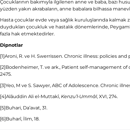
Çocuklarının bakımıyla ilgilenen anne ve baba, bazı husu
yüzden yakın akrabaların, anne babalara bilhassa mane
Hasta çocuklar evde veya sağlık kuruluşlarında kalmak z
duydukları çocukluk ve hastalık dönemlerinde, Peygambe
fazla hak etmektedirler.
Dipnotlar
[1]Aroni, R. ve H. Swerrissen. Chronic illness: policies an
[2]Bodenheimer, T. ve ark., Patient self-management of 
2475.
[3]Yeo, M ve S. Sawyer, ABC of Adolescence. Chronic illnes
[4]Alâuddin Ali el-Muttakî,
Kenzu’l-Ummâl
, XVI, 274.
[5]Buhari, Da’avat, 31.
[6]Buharî, İlim, 18.