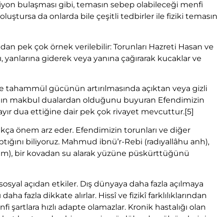
siyon bulaşması gibi, temasın sebep olabileceği menfi
luştursa da onlarda bile çeşitli tedbirler ile fiziki teması
an pek çok örnek verilebilir: Torunları Hazreti Hasan ve
, yanlarına giderek veya yanına çağırarak kucaklar ve
e tahammül gücünün artırılmasında açıktan veya gizli
nın makbul dualardan olduğunu buyuran Efendimizin
ayır dua ettiğine dair pek çok rivayet mevcuttur.
[5]
kça önem arz eder. Efendimizin torunları ve diğer
aptığını biliyoruz. Mahmud ibnü’r-Rebi (radıyallâhu anh),
lâm), bir kovadan su alarak yüzüne püskürttüğünü
e sosyal açıdan etkiler. Dış dünyaya daha fazla açılmaya
aha fazla dikkate alırlar. Hissî ve fizikî farklılıklarından
 şartlara hızlı adapte olamazlar. Kronik hastalığı olan