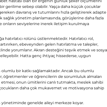
yabet hastası olan bir ergenin günlük şeker ölçümlerini
r gerilime sebep olabilir. Yaşça daha küçük çocuklar
gereken davranış ve tutumlarını hızla geliştirerek adapte
ak sağlık yönetim planlamasında, görüşlerine daha fazla
ı ve onların seviyelerine inerek iletişim kurulmaya
hatırlatıcı rolünü üstlenmektedir. Hatırlatıcı rol,
artırırken, ebeveynden gelen hatırlatma ve talepler,
klinde yorumlanır. Akran desteğini teşvik etmek ve sosya
leyebilir. Hatta genç ihtiyaç hissederse, uygun
çin olumlu bir katkı sağlamaktadır. Ancak bu olumlu
er, öğretmenler ve öğrencilerin de sorumluluk almaları
 etmesi, onun ümitlerini canlı tutmakta, meslek sahibi
 çocukların daha çok mukavemet ve motivasyona sahip
in yönetiminde genelde aileyi merkeze koyar.