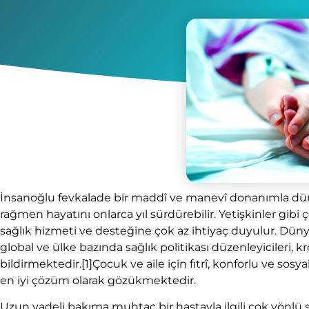
İnsanoğlu fevkalade bir maddî ve manevî donanımla düny
rağmen hayatını onlarca yıl sürdürebilir. Yetişkinler gib
sağlık hizmeti ve desteğine çok az ihtiyaç duyulur. Dün
global ve ülke bazında sağlık politikası düzenleyicileri,
bildirmektedir.
[1]Çocuk ve aile için fıtrî, konforlu ve so
en iyi çözüm olarak gözükmektedir.
Uzun vadeli bakıma muhtaç bir hastayla ilgili çok yönlü so