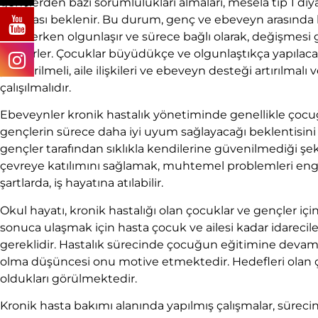
gençlerden bazı sorumlulukları almaları, mesela tip 1 di
yapması beklenir. Bu durum, genç ve ebeveyn arasında bi
daha erken olgunlaşır ve sürece bağlı olarak, değişmesi 
olabilirler. Çocuklar büyüdükçe ve olgunlaştıkça yapılac
yer verilmeli, aile ilişkileri ve ebeveyn desteği artırılmal
çalışılmalıdır.
Ebeveynler kronik hastalık yönetiminde genellikle çocuğa 
gençlerin sürece daha iyi uyum sağlayacağı beklentisini 
gençler tarafından sıklıkla kendilerine güvenilmediği şe
çevreye katılımını sağlamak, muhtemel problemleri engel
şartlarda, iş hayatına atılabilir.
Okul hayatı, kronik hastalığı olan çocuklar ve gençler i
sonuca ulaşmak için hasta çocuk ve ailesi kadar idarecil
gereklidir. Hastalık sürecinde çocuğun eğitimine devam
olma düşüncesi onu motive etmektedir. Hedefleri olan
oldukları görülmektedir.
Kronik hasta bakımı alanında yapılmış çalışmalar, sürec