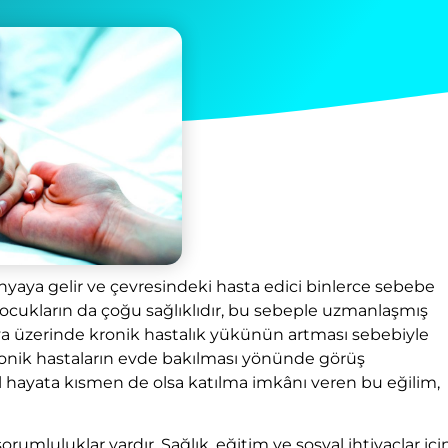
aya gelir ve çevresindeki hasta edici binlerce sebebe
i çocukların da çoğu sağlıklıdır, bu sebeple uzmanlaşmış
ya üzerinde kronik hastalık yükünün artması sebebiyle
 kronik hastaların evde bakılması yönünde görüş
syal hayata kısmen de olsa katılma imkânı veren bu eğilim,
rumluluklar vardır. Sağlık, eğitim ve sosyal ihtiyaçlar içi