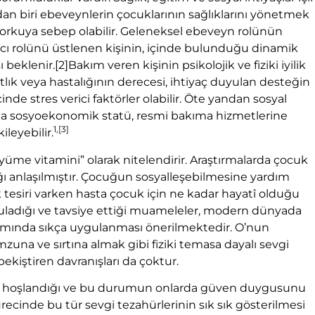
lardan biri ebeveynlerin çocuklarının sağlıklarını yönetmek
orkuya sebep olabilir. Geleneksel ebeveyn rolünün
ıcı rolünü üstlenen kişinin, içinde bulunduğu dinamik
 beklenir.
[2]Bakım veren kişinin psikolojik ve fiziki iyilik
atlık veya hastalığının derecesi, ihtiyaç duyulan desteğin
nde stres verici faktörler olabilir. Öte yandan sosyal
nında sosyoekonomik statü, resmi bakıma hizmetlerine
1,
[3]
leyebilir.
üyüme vitamini” olarak nitelendirir. Araştırmalarda çocuk
ğı anlaşılmıştır. Çocuğun sosyalleşebilmesine yardım
k tesiri varken hasta çocuk için ne kadar hayatî olduğu
yguladığı ve tavsiye ettiği muameleler, modern dünyada
kımında sıkça uygulanması önerilmektedir. O’nun
na ve sırtına almak gibi fiziki temasa dayalı sevgi
ekiştiren davranışları da çoktur.
n hoşlandığı ve bu durumun onlarda güven duygusunu
ürecinde bu tür sevgi tezahürlerinin sık sık gösterilmesi