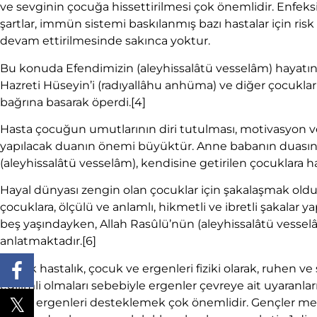
ve sevginin çocuğa hissettirilmesi çok önemlidir. Enfek
şartlar, immün sistemi baskılanmış bazı hastalar için risk o
devam ettirilmesinde sakınca yoktur.
Bu konuda Efendimizin (aleyhissalâtü vesselâm) hayatınd
Hazreti Hüseyin’i (radıyallâhu anhüma) ve diğer çocukları
bağrına basarak öperdi.
[4]
Hasta çocuğun umutlarının diri tutulması, motivasyon v
yapılacak duanın önemi büyüktür. Anne babanın duası
(aleyhissalâtü vesselâm), kendisine getirilen çocuklara h
Hayal dünyası zengin olan çocuklar için şakalaşmak oldu
çocuklara, ölçülü ve anlamlı, hikmetli ve ibretli şakalar y
beş yaşındayken, Allah Rasûlü’nün (aleyhissalâtü vesse
anlatmaktadır.
[6]
Kronik hastalık, çocuk ve ergenleri fiziki olarak, ruhen v
eğilimli olmaları sebebiyle ergenler çevreye ait uyaranları d
dolayı ergenleri desteklemek çok önemlidir. Gençler menfi