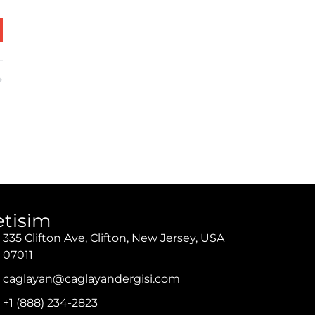
letisim
335 Clifton Ave, Clifton, New Jersey, USA
07011
caglayan@caglayandergisi.com
+1 (888) 234-2823