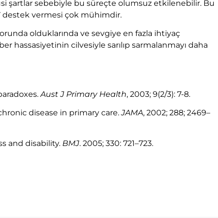
si şartlar sebebiyle bu süreçte olumsuz etkilenebilir. Bu
vî destek vermesi çok mühimdir.
orunda olduklarında ve sevgiye en fazla ihtiyaç
r hassasiyetinin cilvesiyle sarılıp sarmalanmayı daha
d paradoxes.
Aust J Primary Health
, 2003; 9(2/3): 7-8.
chronic disease in primary care.
JAMA
, 2002; 288; 2469–
s and disability.
BMJ
. 2005; 330: 721–723.