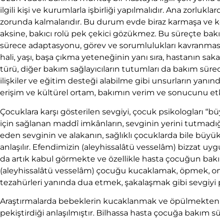
ilgili kişi ve kurumlarla işbirliği yapılmalıdır. Ana zorluk
zorunda kalmalarıdır. Bu durum evde biraz karmaşa ve k
aksine, bakıcı rolü pek çekici gözükmez. Bu süreçte bak
sürece adaptasyonu, görev ve sorumlulukları kavranması
hali, yaşı, başa çıkma yeteneğinin yanı sıra, hastanın sak
türü, diğer bakım sağlayıcıların tutumları da bakım süreci
ilişkiler ve eğitim desteği alabilme gibi unsurların ya
erişim ve kültürel ortam, bakımın verim ve sonucunu etki
Çocuklara karşı gösterilen sevgiyi, çocuk psikologları “b
için sağlanan maddî imkânların, sevginin yerini tutmadı
eden sevginin ve alakanın, sağlıklı çocuklarda bile büyü
anlaşılır. Efendimizin (aleyhissalâtü vesselâm) bizzat u
da artık kabul görmekte ve özellikle hasta çocuğun ba
(aleyhissalâtü vesselâm) çocuğu kucaklamak, öpmek, omzu
tezahürleri yanında dua etmek, şakalaşmak gibi sevgiyi p
Araştırmalarda bebeklerin kucaklanmak ve öpülmekte
pekiştirdiği anlaşılmıştır. Bilhassa hasta çocuğa bakım s