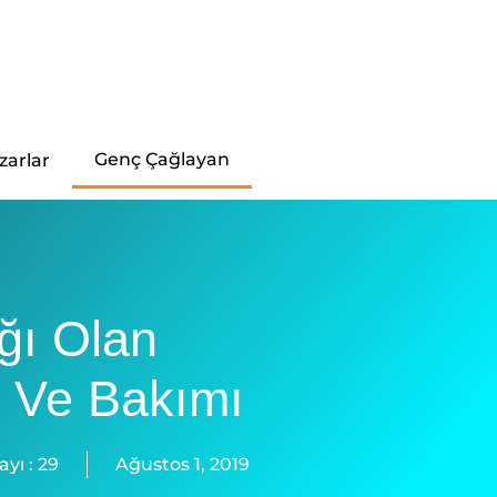
Genç Çağlayan
zarlar
ğı Olan
i Ve Bakımı
ayı :
29
Ağustos 1, 2019