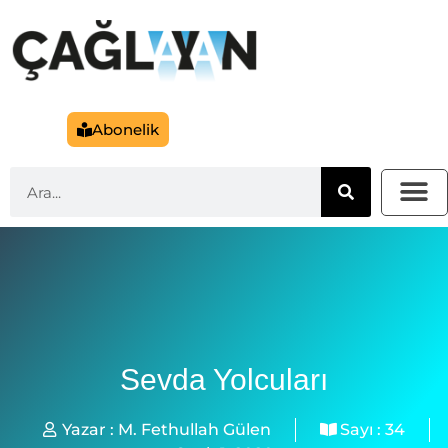
Abonelik
Sevda Yolcuları
Yazar :
M. Fethullah Gülen
Sayı :
34