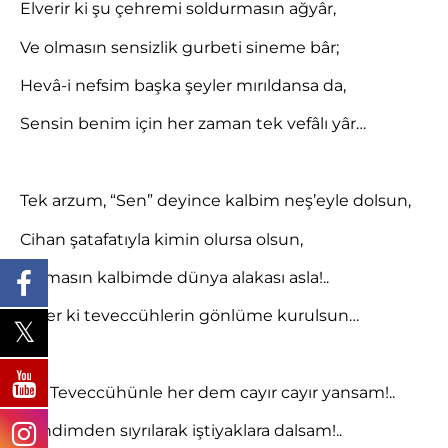
Elverir ki şu çehremi soldurmasın ağyâr,
Ve olmasın sensizlik gurbeti sineme bâr;
Hevâ-i nefsim başka şeyler mırıldansa da,
Sensin benim için her zaman tek vefâlı yâr…
Tek arzum, “Sen” deyince kalbim neş’eyle dolsun,
Cihan şatafatıyla kimin olursa olsun,
Kalmasın kalbimde dünya alakası asla!..
Yeter ki teveccühlerin gönlüme kurulsun…
Âh! Teveccühünle her dem cayır cayır yansam!..
Kendimden sıyrılarak iştiyaklara dalsam!..