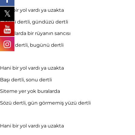
Hani bir yol vardı ya uzakta
Gecesi dertli, gündüzü dertli
Şakaklarda bir rüyanın sancısı
Dünü dertli, bugünü dertli
Hani bir yol vardı ya uzakta
Başı dertli, sonu dertli
Siteme yer yok buralarda
Sözü dertli, gün görmemiş yüzü dertli
Hani bir yol vardı ya uzakta