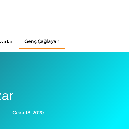
Genç Çağlayan
zarlar
zar
Ocak 18, 2020