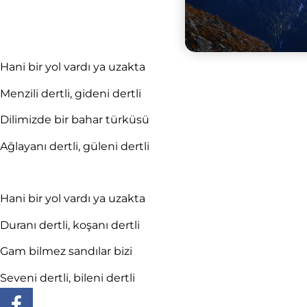
Hani bir yol vardı ya uzakta
Menzili dertli, gideni dertli
Dilimizde bir bahar türküsü
Ağlayanı dertli, güleni dertli
Hani bir yol vardı ya uzakta
Duranı dertli, koşanı dertli
Gam bilmez sandılar bizi
Seveni dertli, bileni dertli