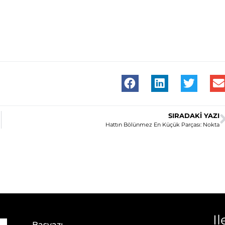
SIRADAKI YAZI
Hattın Bölünmez En Küçük Parçası: Nokta
I
Başyazı