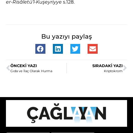
er-Risâletü’l-Ku
şeyriyye
s.128.
Bu yazıyı paylaş
ÖNCEKI YAZI
SIRADAKI YAZI
Gıda ve İlaç Olarak Hurma
Kriptokrom