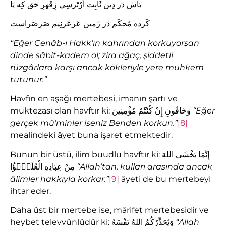
بَاش دَر دِين ثَابِت اَرْتَرسِي زِقَهرِ حَق كِه پَا
كَرده مُحكَم دَر زَمين عَرعَرنِيم صَرصَراست
“E
ğ
er Cenâb-
ı
Hakk’
ı
n kahr
ı
ndan korkuyorsan
dinde sâbit-kadem ol; zira a
ğ
aç,
ş
iddetli
rüzgârlara kar
şı
ancak kökleriyle yere muhkem
tutunur.”
Havfın en aşağı mertebesi, imanın şartı ve
muktezası olan havftır ki: وَخَافُونِ إِنْ كُنْتُمْ مُؤْمِنِينَ
“E
ğ
er
gerçek mü’minler iseniz Benden korkun.”
[8]
mealindeki âyet buna işaret etmektedir.
Bunun bir üstü, ilim buudlu havftır ki: إِنَّمَا يَخْشَى اللهَ
مِنْ عِبَادِهِ الْعُلَمٰۤؤُا
“Allah’tan, kullar
ı
aras
ı
nda ancak
âlimler hakk
ı
yla korkar.”
[9]
âyeti de bu mertebeyi
ihtar eder.
Daha üst bir mertebe ise, mârifet mertebesidir ve
heybet televvünlüdür ki: وَيُحَذِّرُكُمُ اللهُ نَفْسَهُ
“Allah