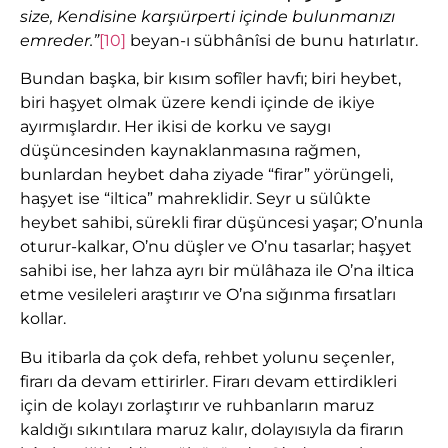
size, Kendisine kar
şı
ürperti içinde bulunman
ı
z
ı
emreder.”
[10]
beyan-ı sübhânîsi de bunu hatırlatır.
Bundan başka, bir kısım sofîler havfı; biri heybet,
biri haşyet olmak üzere kendi içinde de ikiye
ayırmışlardır. Her ikisi de korku ve saygı
düşüncesinden kaynaklanmasına rağmen,
bunlardan heybet daha ziyade “firar” yörüngeli,
haşyet ise “iltica” mahreklidir. Seyr u sülûkte
heybet sahibi, sürekli firar düşüncesi yaşar; O’nunla
oturur-kalkar, O’nu düşler ve O’nu tasarlar; haşyet
sahibi ise, her lahza ayrı bir mülâhaza ile O’na iltica
etme vesileleri araştırır ve O’na sığınma fırsatları
kollar.
Bu itibarla da çok defa, rehbet yolunu seçenler,
firarı da devam ettirirler. Firarı devam ettirdikleri
için de kolayı zorlaştırır ve ruhbanların maruz
kaldığı sıkıntılara maruz kalır, dolayısıyla da firarın