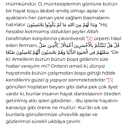
mümkündür. O, müntesiplerinin gönlüne bütün
bir hayat boyu âkıbet-endiş olmayı aşılar ve
ayaklarını her zaman yere sağlam basmalarını
hatırlatır: وَبَدَا لَهُمْ مِنَ اللهِ مَا لَمْ يَكُونُوا يَحْتَسِبُونَ
“Hiç
hesaba katmam
ış
olduklar
ı
ş
eyler Allah
taraf
ı
ndan kar
şı
lar
ı
na ç
ı
kar
ı
l
ı
verdi.”
[2]
ürperti hâsıl
eden fermanı, قُلْ هَلْ نُنَبِّئُكُمْ بِالْأَخْسَرِينَ أَعْمَالًا۝اَلَّذِينَ ضَلَّ
سَعْيُهُمْ فِي الْحَيٰوةِ الدُّنْيَا وَهُمْ يَحْسَبُونَ أَنَّهُمْ يُحْسِنُونَ صُنْعًا
“De
ki:
Amellerin bütün bütün bo
ş
a gidenini size
haber vereyim mi? Onlar
ı
n ameli ki, dünya
hayat
ı
nda bütün çal
ış
malar
ı
bo
ş
a gitti
ğ
i hâlde
kendilerini güzel i
ş
yap
ı
yor sanmaktad
ı
rlar.”
[3]
gönülleri hoplatan beyanı gibi daha pek çok âyet
vardır ki, bunlar insanın hayat dantelasının öteden
getirilmiş atkı ipleri gibidirler.. –Bu iplerle hayatını
kanaviçe gibi örene ne mutlu!– Kur’ân sık sık
bunlarla gönüllerimize uhrevîlik aşılar ve
gözlerimizi sürekli ukbâya çevirir.