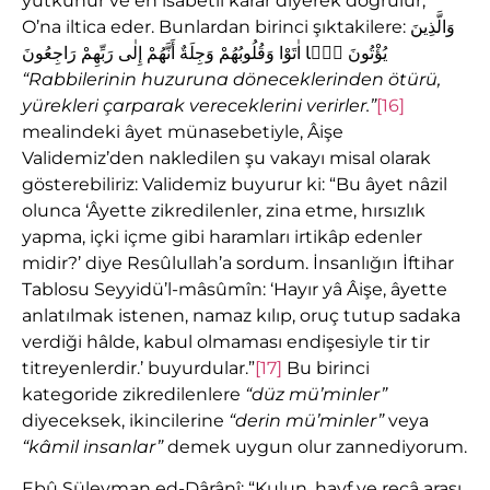
yutkunur ve en isabetli karar diyerek doğrulur,
O’na iltica eder. Bunlardan birinci şıktakilere: وَالَّذِينَ
يُؤْتُونَ مَۤا اٰتَوْا وَقُلُوبُهُمْ وَجِلَةٌ أَنَّهُمْ إِلٰى رَبِّهِمْ رَاجِعُونَ
“Rabbilerinin huzuruna döneceklerinden ötürü,
yürekleri çarparak vereceklerini verirler.”
[16]
mealindeki âyet münasebetiyle, Âişe
Validemiz’den nakledilen şu vakayı misal olarak
gösterebiliriz: Validemiz buyurur ki: “Bu âyet nâzil
olunca ‘Âyette zikredilenler, zina etme, hırsızlık
yapma, içki içme gibi haramları irtikâp edenler
midir?’ diye Resûlullah’a sordum. İnsanlığın İftihar
Tablosu Seyyidü’l-mâsûmîn: ‘Hayır yâ Âişe, âyette
anlatılmak istenen, namaz kılıp, oruç tutup sadaka
verdiği hâlde, kabul olmaması endişesiyle tir tir
titreyenlerdir.’ buyurdular.”
[17]
Bu birinci
kategoride zikredilenlere
“
düz mü’minler”
diyeceksek, ikincilerine
“
derin mü’minler”
veya
“
kâmil insanlar”
demek uygun olur zannediyorum.
Ebû Süleyman ed-Dârânî: “Kulun, havf ve recâ arası