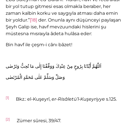
bir yol tutup gitmesi esas olmakla beraber, her
zaman kalbin korku ve saygıyla atması daha emin
bir yoldur.”
[18]
der. Onunla aynı düşünceyi paylaşan
Şeyh Galip ise, havf mevzuundaki hislerini şu
müstesna mısraıyla âdeta hulâsa eder:
Bin havf ile çeşm-i cânı bâzet!
اَللّٰهُمَّ أَيِّدْنَا بِرُوحٍ مِنْ عِنْدِكَ وَوَفِّقْنَا إِلٰى مَا تُحِبُّ وَتَرْضٰى
وَصَلِّ وَسَلِّمْ عَلٰى مُحَمَّدٍ الْمُرْتَضٰى
[1]
Bkz.: el-Kuşeyrî,
er-Risâletü’l-Ku
şeyriyye
s.125.
[2]
Zümer sûresi, 39/47.