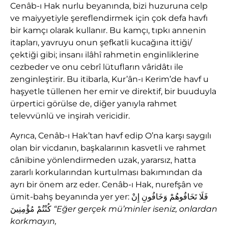
Cenâb-ı Hak nurlu beyanında, bizi huzuruna celp
ve maiyyetiyle şereflendirmek için çok defa havfı
bir kamçı olarak kullanır. Bu kamçı, tıpkı annenin
itapları, yavruyu onun şefkatli kucağına ittiği/
çektiği gibi; insanı ilâhî rahmetin enginliklerine
cezbeder ve onu cebrî lütufların vâridâtı ile
zenginleştirir. Bu itibarla, Kur’ân-ı Kerim’de havf u
haşyetle tüllenen her emir ve direktif, bir buuduyla
ürpertici görülse de, diğer yanıyla rahmet
televvünlü ve inşirah vericidir.
Ayrıca, Cenâb-ı Hak’tan havf edip O’na karşı saygılı
olan bir vicdanın, başkalarının kasvetli ve rahmet
cânibine yönlendirmeden uzak, yararsız, hatta
zararlı korkularından kurtulması bakımından da
ayrı bir önem arz eder. Cenâb-ı Hak, nur­efşân ve
ümit-bahş beyanında yer yer: فَلَا تَخَافُوهُمْ وَخَافُونِ إِنْ
كُنْتُمْ مُؤْمِنِينَ
“E
ğ
er gerçek mü’minler iseniz, onlardan
korkmay
ı
n,