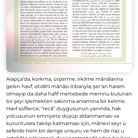
Arapça’da, korkma, ürperme, irkilme mânâlarına
gelen havf; ıstılâhî mânâsı itibarıyla; şer’an haram
olmayıp da daha hafif mertebede memnu bulunan
bir şeyi işlemekten sakınma anlamına bir kelime.
Havf sofîlerce; “recâ” duygusunun yanında, hak
yolcusunun emniyete düşüp aldanmaması ve
kuruntulara takılıp kalmaması için, mânevî seyr ü
seferde hem bir denge unsuru ve hem de naz u