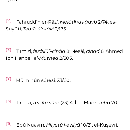
[14]
Fahruddîn er-Râzî,
Mefâtîhu’l-
ğayb
2/74; es-
Suyûtî,
Tedrîbü’r-râvî
2/175.
[15]
Tirmizî,
fezâilü’l-cihâd
8; Nesâî,
cihâd
8; Ahmed
İbn Hanbel,
el-Müsned
2/505.
[16]
Mü’minûn sûresi, 23/60.
[17]
Tirmizî,
tefsîru sûre
(23) 4; İbn Mâce,
zühd
20.
[18]
Ebû Nuaym,
Hilyetü’l-evliyâ
10/21; el-Kuşeyrî,