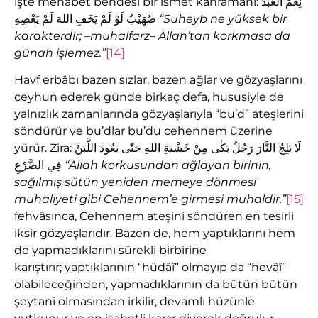
işte mehâbet bendesi bir ismet kahramanı: نِعْمَ الْعَبْدُ
صُهَيْبٌ لَوْ لَمْ يَخَفِ اللهَ لَمْ يَعْصِهِ
“Suheyb ne yüksek bir
karakterdir; –muhalfarz– Allah’tan korkmasa da
günah
i
ş
lemez.”
[14]
Havf erbâbı bazen sızlar, bazen ağlar ve gözyaşlarını
ceyhun ederek günde birkaç defa, hususiyle de
yalnızlık zamanlarında gözyaşlarıyla “bu’d” ateşlerini
söndürür ve bu’dlar bu’du cehennem üzerine
yürür. Zira: لَا يَلِجُ النَّارَ رَجُلٌ بَكٰى مِنْ خَشْيَةِ اللهِ حَتّٰى يَعُودَ اللَّبَنُ
فِي الضَّرْعِ
“Allah korkusundan a
ğ
layan birinin,
sa
ğı
lm
ış
sütün yeniden memeye dönmesi
muhaliyeti gibi Cehennem’e girmesi muhaldir.”
[15]
fehvâsınca, Cehennem ateşini söndüren en tesirli
iksir gözyaşlarıdır. Bazen de, hem yaptıklarını hem
de yapmadıklarını sürekli birbirine
karıştırır; yaptıklarının “hüdâî” olmayıp da “hevâî”
olabileceğinden, yapmadıklarının da bütün bütün
şeytanî olmasından irkilir, devamlı hüzünle