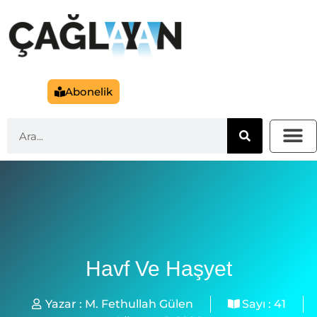
Abonelik
Havf Ve Haşyet
Yazar :
M. Fethullah Gülen
Sayı :
41