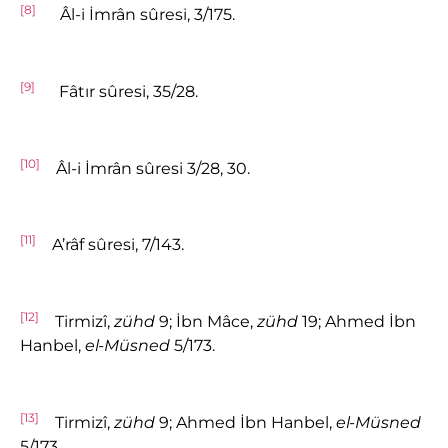
[8]
Âl-i İmrân sûresi, 3/175.
[9]
Fâtır sûresi, 35/28.
[10]
Âl-i İmrân sûresi 3/28, 30.
[11]
A’râf sûresi, 7/143.
[12]
Tirmizî,
zühd
9; İbn Mâce,
zühd
19; Ahmed İbn
Hanbel,
el-Müsned
5/173.
[13]
Tirmizî,
zühd
9; Ahmed İbn Hanbel,
el-Müsned
5/173.