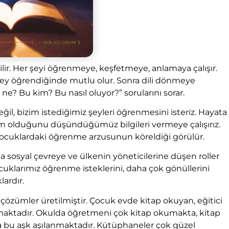
ir. Her şeyi öğrenmeye, keşfetmeye, anlamaya çalışır.
ir şey öğrendiğinde mutlu olur. Sonra dili dönmeye
 ne? Bu kim? Bu nasıl oluyor?” sorularını sorar.
ğil, bizim istediğimiz şeyleri öğrenmesini isteriz. Hayata
azım olduğunu düşündüğümüz bilgileri vermeye çalışırız.
çocuklardaki öğrenme arzusunun köreldiği görülür.
 sosyal çevreye ve ülkenin yöneticilerine düşen roller
çocuklarımız öğrenme isteklerini, daha çok gönüllerini
ardır.
zümler üretilmiştir. Çocuk evde kitap okuyan, eğitici
olmaktadır. Okulda öğretmeni çok kitap okumakta, kitap
a bu aşk aşılanmaktadır. Kütüphaneler çok güzel