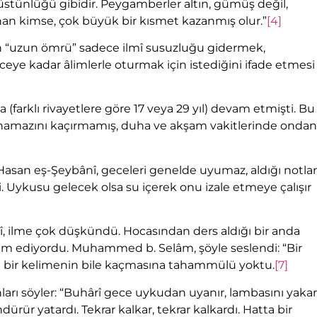
üstünlüğü gibidir. Peygamberler altın, gümüş değil,
onan kimse, çok büyük bir kısmet kazanmış olur.”
[4]
en “uzun ömrü” sadece ilmî susuzluğu gidermek,
ceye kadar âlimlerle oturmak için istediğini ifade etmesi
(farklı rivayetlere göre 17 veya 29 yıl) devam etmişti. Bu
h namazını kaçırmamış, duha ve akşam vakitlerinde ondan
san eş-Şeybânî, geceleri genelde uyumaz, aldığı notlar
. Uykusu gelecek olsa su içerek onu izale etmeye çalışır
 ilme çok düşkündü. Hocasından ders aldığı bir anda
vam ediyordu. Muhammed b. Selâm, şöyle seslendi: “Bir
ra bir kelimenin bile kaçmasına tahammülü yoktu.
[7]
nları söyler: “Buhârî gece uykudan uyanır, lambasını yakar
dürür yatardı. Tekrar kalkar, tekrar kalkardı. Hatta bir