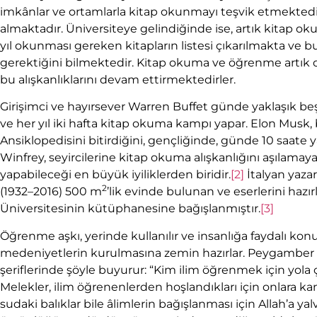
imkânlar ve ortamlarla kitap okunmayı teşvik etmektedir
almaktadır. Üniversiteye gelindiğinde ise, artık kitap 
yıl okunması gereken kitapların listesi çıkarılmakta ve bu
gerektiğini bilmektedir. Kitap okuma ve öğrenme artık on
bu alışkanlıklarını devam ettirmektedirler.
Girişimci ve hayırsever Warren Buffet günde yaklaşık beş s
ve her yıl iki hafta kitap okuma kampı yapar. Elon Musk,
Ansiklopedisini bitirdiğini, gençliğinde, günde 10 saat
Winfrey, seyircilerine kitap okuma alışkanlığını aşılamaya
yapabileceği en büyük iyiliklerden biridir.
[2]
İtalyan yaza
2
(1932–2016) 500 m
’lik evinde bulunan ve eserlerini hazır
Üniversitesinin kütüphanesine bağışlanmıştır.
[3]
Öğrenme aşkı, yerinde kullanılır ve insanlığa faydalı kon
medeniyetlerin kurulmasına zemin hazırlar. Peygamber Efe
şeriflerinde şöyle buyurur: “Kim ilim öğrenmek için yola ç
Melekler, ilim öğrenenlerden hoşlandıkları için onlara ka
sudaki balıklar bile âlimlerin bağışlanması için Allah’a ya