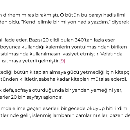
n dirhem miras bırakmıştı. O bütün bu parayı hadis ilmi
den oldu. “Kendi elimle bir milyon hadis yazdım.” diyerek
 ifade eder. Bazısı 20 cildi bulan 340’tan fazla eser
rü boyunca kullandığı kalemlerin yontulmasından biriken
ısıtılmasında kullanılmasını vasiyet etmiştir. Vefatında
u ısıtmaya yeterli gelmiştir.
[9]
ediği bütün kitapları almaya gücü yetmediği için kitapç
stünden kilitletir, sabaha kadar kitapları mütalaa ederdi.
ok defa, sofraya oturduğunda bir yandan yemeğini yer,
ler 20 bin sayfayı aşkındır.
ımda elime geçen eserleri bir gecede okuyup bitirirdim.
rinde gelir, islenmiş lambanın camlarını siler, bazen d