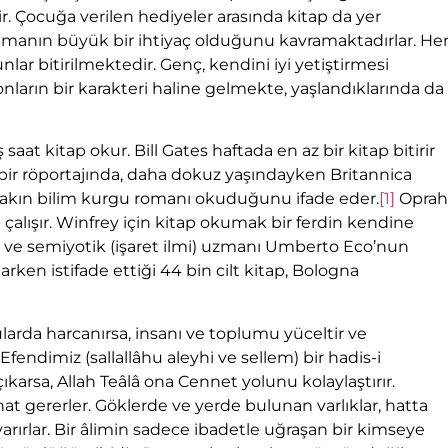
. Çocuğa verilen hediyeler arasında kitap da yer
okumanın büyük bir ihtiyaç olduğunu kavramaktadırlar. He
nlar bitirilmektedir. Genç, kendini iyi yetiştirmesi
ların bir karakteri haline gelmekte, yaşlandıklarında da
aat kitap okur. Bill Gates haftada en az bir kitap bitirir
 bir röportajında, daha dokuz yaşındayken Britannica
e yakın bilim kurgu romanı okuduğunu ifade eder.
[1]
Oprah
 çalışır. Winfrey için kitap okumak bir ferdin kendine
r ve semiyotik (işaret ilmi) uzmanı Umberto Eco’nun
larken istifade ettiği 44 bin cilt kitap, Bologna
ularda harcanırsa, insanı ve toplumu yüceltir ve
ndimiz (sallallâhu aleyhi ve sellem) bir hadis-i
ıkarsa, Allah Teâlâ ona Cennet yolunu kolaylaştırır.
nat gererler. Göklerde ve yerde bulunan varlıklar, hatta
lvarırlar. Bir âlimin sadece ibadetle uğraşan bir kimseye