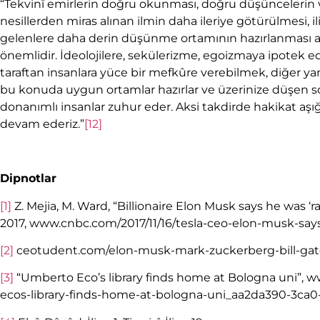
“Tekvinî emirlerin doğru okunması, doğru düşüncelerin v
nesillerden miras alınan ilmin daha ileriye götürülmesi, i
gelenlere daha derin düşünme ortamının hazırlanması a
önemlidir. İdeolojilere, sekülerizme, egoizmaya ipotek ed
taraftan insanlara yüce bir mefkûre verebilmek, diğer ya
bu konuda uygun ortamlar hazırlar ve üzerinize düşen sorum
donanımlı insanlar zuhur eder. Aksi takdirde hakikat aşı
devam ederiz.”
[12]
Dipnotlar
[1]
Z. Mejia, M. Ward, “Billionaire Elon Musk says he was ‘r
2017, www.cnbc.com/2017/11/16/tesla-ceo-elon-musk-say
[2]
ceotudent.com/elon-musk-mark-zuckerberg-bill-gat
[3]
“Umberto Eco’s library finds home at Bologna uni”, ww
ecos-library-finds-home-at-bologna-uni_aa2da390-3ca