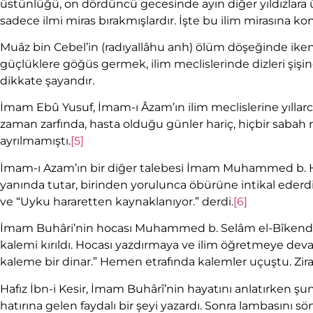
üstünlüğü, on dördüncü gecesinde ayın diğer yıldızlara 
sadece ilmi miras bırakmışlardır. İşte bu ilim mirasına k
Muâz bin Cebel’in (radıyallâhu anh) ölüm döşeğinde ik
güçlüklere göğüs germek, ilim meclislerinde dizleri şişin
dikkate şayandır.
İmam Ebû Yusuf, İmam-ı Âzam’ın ilim meclislerine yıllarca 
zaman zarfında, hasta olduğu günler hariç, hiçbir saba
ayrılmamıştı.
[5]
İmam-ı Azam’ın bir diğer talebesi İmam Muhammed b. Ha
yanında tutar, birinden yorulunca öbürüne intikal ederdi
ve “Uyku hararetten kaynaklanıyor.” derdi.
[6]
İmam Buhâri’nin hocası Muhammed b. Selâm el-Bîkendî,
kalemi kırıldı. Hocası yazdırmaya ve ilim öğretmeye de
kaleme bir dinar.” Hemen etrafında kalemler uçuştu. Zi
Hafız İbn-i Kesir, İmam Buhârî’nin hayatını anlatırken şu
hatırına gelen faydalı bir şeyi yazardı. Sonra lambasını sön