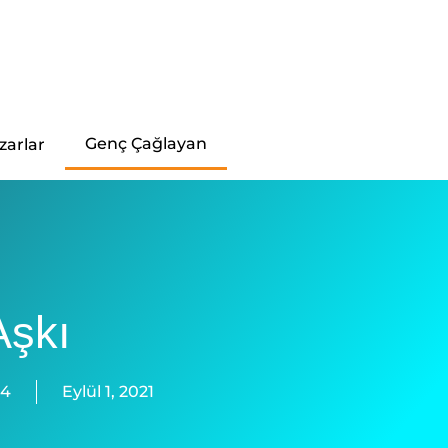
Genç Çağlayan
zarlar
şkı
54
Eylül 1, 2021