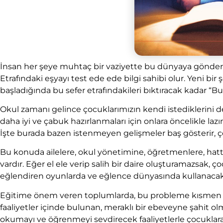
İnsan her şeye muhtaç bir vaziyette bu dünyaya gönderil
Etrafındaki eşyayı test ede ede bilgi sahibi olur. Yeni b
başladığında bu sefer etrafındakileri bıktıracak kadar “Bu
Okul zamanı gelince çocuklarımızın kendi istediklerini de
daha iyi ve çabuk hazırlanmaları için onlara öncelikle l
İşte burada bazen istenmeyen gelişmeler baş gösterir, 
Bu konuda ailelere, okul yönetimine, öğretmenlere, hatta
vardır. Eğer el ele verip salih bir daire oluşturamazsak, 
eğlendiren oyunlarda ve eğlence dünyasında kullanacakl
Eğitime önem veren toplumlarda, bu probleme kısmen çö
faaliyetler içinde bulunan, meraklı bir ebeveyne şahit 
okumayı ve öğrenmeyi sevdirecek faaliyetlerle çocuklar