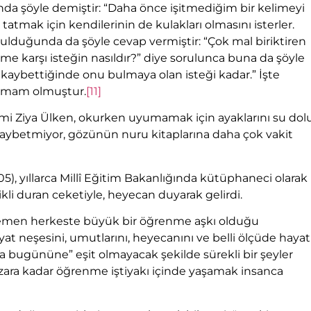
unda şöyle demiştir: “Daha önce işitmediğim bir kelimeyi
i tatmak için kendilerinin de kulakları olmasını isterler.
sorulduğunda da şöyle cevap vermiştir: “Çok mal biriktiren
İlme karşı isteğin nasıldır?” diye sorulunca buna da şöyle
 kaybettiğinde onu bulmaya olan isteği kadar.” İşte
e imam olmuştur.
[11]
i Ziya Ülken, okurken uyumamak için ayaklarını su dol
aybetmiyor, gözünün nuru kitaplarına daha çok vakit
5), yıllarca Millî Eğitim Bakanlığında kütüphaneci olarak
kli duran ceketiyle, heyecan duyarak gelirdi.
 hemen herkeste büyük bir öğrenme aşkı olduğu
at neşesini, umutlarını, heyecanını ve belli ölçüde hayat
da bugününe” eşit olmayacak şekilde sürekli bir şeyler
zara kadar öğrenme iştiyakı içinde yaşamak insanca