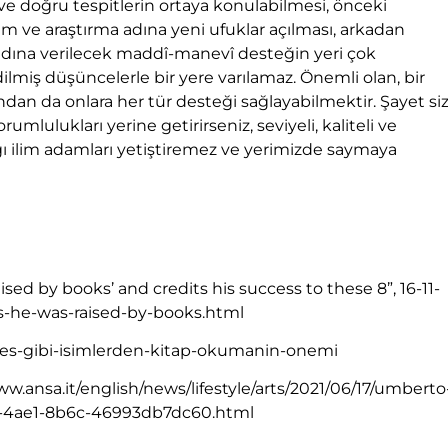
e doğru tespitlerin ortaya konulabilmesi, önceki
lim ve araştırma adına yeni ufuklar açılması, arkadan
dına verilecek maddî-manevî desteğin yeri çok
ilmiş düşüncelerle bir yere varılamaz. Önemli olan, bir
ndan da onlara her tür desteği sağlayabilmektir. Şayet si
lulukları yerine getirirseniz, seviyeli, kaliteli ve
ğı ilim adamları yetiştiremez ve yerimizde saymaya
aised by books’ and credits his success to these 8”, 16-11-
s-he-was-raised-by-books.html
es-gibi-isimlerden-kitap-okumanin-onemi
w.ansa.it/english/news/lifestyle/arts/2021/06/17/umberto
0-4ae1-8b6c-46993db7dc60.html