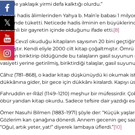
gecede yaklaşık yirmi defa kalktığı olurdu.”
Büyük hadis âlimlerinden Yahya b. Maîn’e babası 1 milyo
tahsilinde tüketti. Neticede hadis ilminin en büyüklerin
ne denli bir gayretin içinde olduğunu ifade etti.
[8]
İbnü’l-Cevzî okuduğu kitapların sayısının 20 bini geçtiğini
yazmıştır. Kendi eliyle 2000 cilt kitap çoğaltmıştır. Öm
talaşları biriktirip öldüğünde bu talaşların gasil suyunun 
vasiyeti yerine getirilmiş, biriktirdiği talaşlar, gasil suyun
Câhız (781–868), o kadar kitap düşkünüydü ki okumak ist
dükkânına gider, bir gece için dükkânı kiralardı. Kapıyı ü
Fahruddin er-Râzî (1149–1210) meşhur bir müfessirdir. Ç
öbür yandan kitap okurdu. Sadece tefsire dair yazdığı eser
Ömer Nasuhi Bilmen (1883–1971) şöyle der: “Küçük yaşlar
Gözlerim kan çanağına dönerdi. Annem gecenin geç saatle
“Oğul, artık yeter, yat!” diyerek lambaya üflerdi.”
[10]