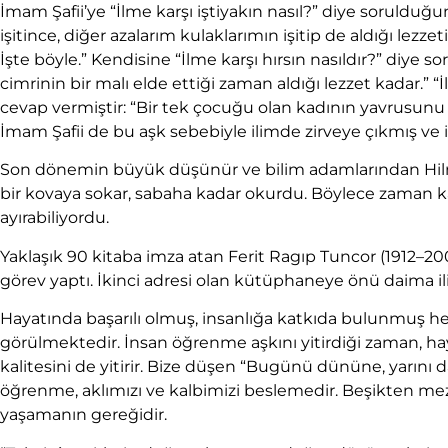
İmam Şafii’ye “İlme karşı iştiyakın nasıl?” diye sorulduğ
işitince, diğer azalarım kulaklarımın işitip de aldığı lezzet
İşte böyle.” Kendisine “İlme karşı hırsın nasıldır?” diye 
cimrinin bir malı elde ettiği zaman aldığı lezzet kadar.” “
cevap vermiştir: “Bir tek çocuğu olan kadının yavrusunu
İmam Şafii de bu aşk sebebiyle ilimde zirveye çıkmış v
Son dönemin büyük düşünür ve bilim adamlarından Hilm
bir kovaya sokar, sabaha kadar okurdu. Böylece zaman k
ayırabiliyordu.
Yaklaşık 90 kitaba imza atan Ferit Ragıp Tuncor (1912–200
görev yaptı. İkinci adresi olan kütüphaneye önü daima ili
Hayatında başarılı olmuş, insanlığa katkıda bulunmuş
görülmektedir. İnsan öğrenme aşkını yitirdiği zaman, hay
kalitesini de yitirir. Bize düşen “Bugünü dününe, yarını 
öğrenme, aklımızı ve kalbimizi beslemedir. Beşikten me
yaşamanın gereğidir.